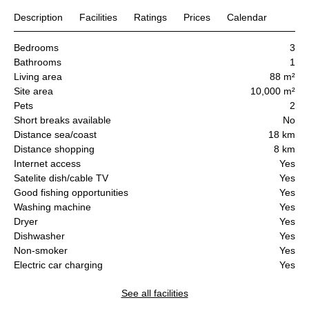
Description
Facilities
Ratings
Prices
Calendar
Bedrooms
3
Bathrooms
1
Living area
88 m²
Site area
10,000 m²
Pets
2
Short breaks available
No
Distance sea/coast
18 km
Distance shopping
8 km
Internet access
Yes
Satelite dish/cable TV
Yes
Good fishing opportunities
Yes
Washing machine
Yes
Dryer
Yes
Dishwasher
Yes
Non-smoker
Yes
Electric car charging
Yes
See all facilities