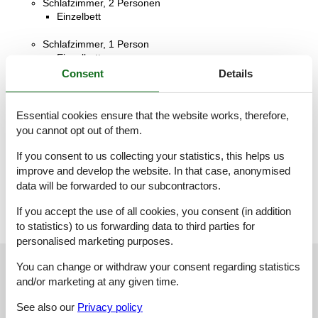
Schlafzimmer, 2 Personen
Einzelbett
Schlafzimmer, 1 Person
Einzelbett
Consent
Details
Badezimmer
WC mit warmem und kaltem Wasser, Dusche
Essential cookies ensure that the website works, therefore,
Wohnzimmer, 2 Personen
you cannot opt out of them.
Sofa, Matratze oder Ähnliches
If you consent to us collecting your statistics, this helps us
Terrasse
improve and develop the website. In that case, anonymised
Balkon
data will be forwarded to our subcontractors.
If you accept the use of all cookies, you consent (in addition
to statistics) to us forwarding data to third parties for
personalised marketing purposes.
Our guest reviews
Our guest reviews
External reviews
You can change or withdraw your consent regarding statistics
and/or marketing at any given time.
3,0
See also our
Privacy policy
Based on
1
rating