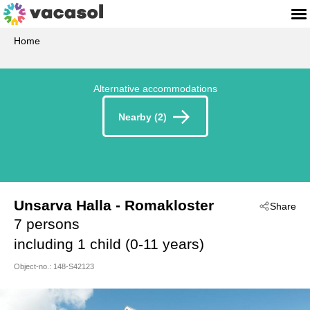
Home
Alternative accommodations
Nearby (2)
Unsarva Halla
 - Romakloster
Share
 - 622 52
7 persons
 - Halla/Dalhem
including 1 child (0-11 years)
Object-no.:
148-S42123