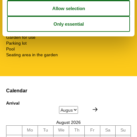
TV
Washing machine
Water heater
SurroundingFacilities
Bicycle storage facility
Garden for use
Parking lot
Pool
Seating area in the garden
Calendar
Arrival
August 2026
Mo
Tu
We
Th
Fr
Sa
Su