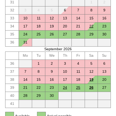
31
1
2
32
3
4
5
6
7
8
9
33
10
11
12
13
14
15
16
34
17
18
19
20
21
22
23
35
24
25
26
27
28
29
30
36
31
September 2026
Mo
Tu
We
Th
Fr
Sa
Su
36
1
2
3
4
5
6
37
7
8
9
10
11
12
13
38
14
15
16
17
18
19
20
39
21
22
23
24
25
26
27
40
28
29
30
41
Available
Arrival possible