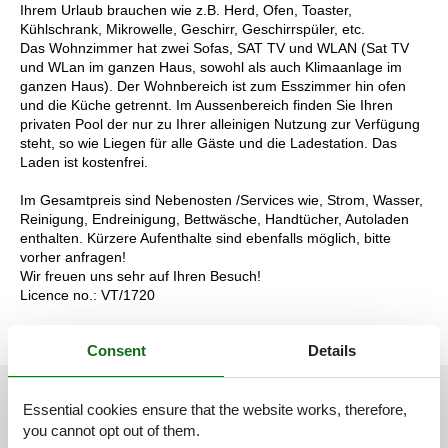
Ihrem Urlaub brauchen wie z.B. Herd, Ofen, Toaster,
Kühlschrank, Mikrowelle, Geschirr, Geschirrspüler, etc.
Das Wohnzimmer hat zwei Sofas, SAT TV und WLAN (Sat TV
und WLan im ganzen Haus, sowohl als auch Klimaanlage im
ganzen Haus). Der Wohnbereich ist zum Esszimmer hin ofen
und die Küche getrennt. Im Aussenbereich finden Sie Ihren
privaten Pool der nur zu Ihrer alleinigen Nutzung zur Verfügung
steht, so wie Liegen für alle Gäste und die Ladestation. Das
Laden ist kostenfrei.
Im Gesamtpreis sind Nebenosten /Services wie, Strom, Wasser,
Reinigung, Endreinigung, Bettwäsche, Handtücher, Autoladen
enthalten. Kürzere Aufenthalte sind ebenfalls möglich, bitte
vorher anfragen!
Wir freuen uns sehr auf Ihren Besuch!
Licence no.: VT/1720
Consent
Details
Essential cookies ensure that the website works, therefore,
See nearby objects
you cannot opt out of them.