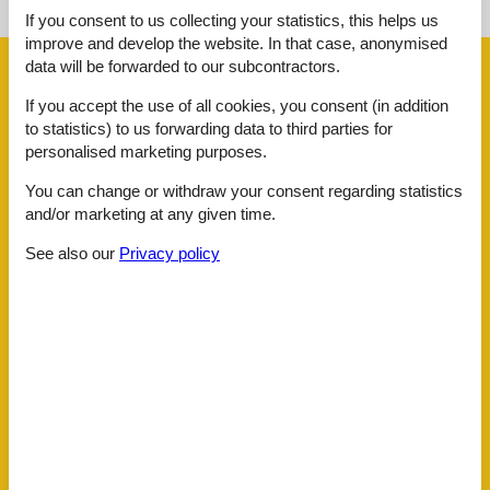
See the course of the sun around the object
😎
If you consent to us collecting your statistics, this helps us
improve and develop the website. In that case, anonymised
data will be forwarded to our subcontractors.
Facilities
If you accept the use of all cookies, you consent (in addition
to statistics) to us forwarding data to third parties for
AccommodationFacilities
personalised marketing purposes.
BBQ facility
Bike friendly
You can change or withdraw your consent regarding statistics
Hiker friendly
and/or marketing at any given time.
Internet in the public area
See also our
Privacy policy
ActivityFacilities
Golf
To go biking
BasicFacilities
Size
250 m²
Year renovated
2008
ChildrenFacilities
Familyfriendly
Distances