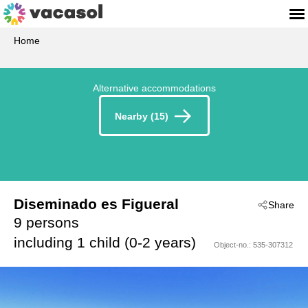
Home
Alternative accommodations
Nearby (15)
Diseminado es Figueral
Share
 - Campos
9 persons
 - 07630
including 1 child (0-2 years)
Object-no.:
535-307312