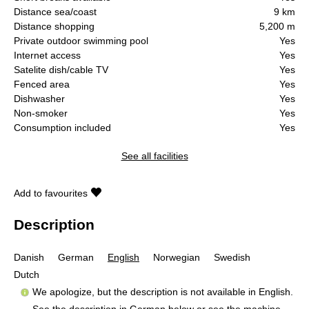
Distance sea/coast
9 km
Distance shopping
5,200 m
Private outdoor swimming pool
Yes
Internet access
Yes
Satelite dish/cable TV
Yes
Fenced area
Yes
Dishwasher
Yes
Non-smoker
Yes
Consumption included
Yes
See all facilities
Add to favourites
Description
Danish
German
English
Norwegian
Swedish
Dutch
We apologize, but the description is not available in English.
See the description in German below or see the machine