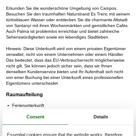
Erkunden Sie die wunderschöne Umgebung von Campos.
Besuchen Sie den traumhaften Naturstrand Es Trenc mit seinem
türkisblauen Wasser oder entdecken Sie die charmante Altstadt
von Santanyí mit ihren Wochenmärkten und gemütlichen Cafés.
Auch Palma ist problemlos erreichbar und bietet zahlreiche
Sehenswürdigkeiten sowie ein lebendiges Stadtleben.
Hinweis: Diese Unterkunft wird von einem privaten Eigentümer
verwaltet, nicht von einem Unternehmen oder einem Händler.
Das bedeutet, dass das EU-Verbraucherrecht möglicherweise
nicht gilt. Sie können jedoch sicher sein, dass wir Ihnen
denselben Kundenservice bieten und Ihr Aufenthalt sich nicht
von einer Buchung bei einer Unterkunft eines professionellen
Eigentümers unterscheidet.
Raumaufteilung
Ferienunterkunft
Schlafzimmer, 2 Personen
Consent
Details
Doppelbett
Schlafzimmer, 2 Personen
Essential cookies ensure that the website works, therefore,
Doppelbett