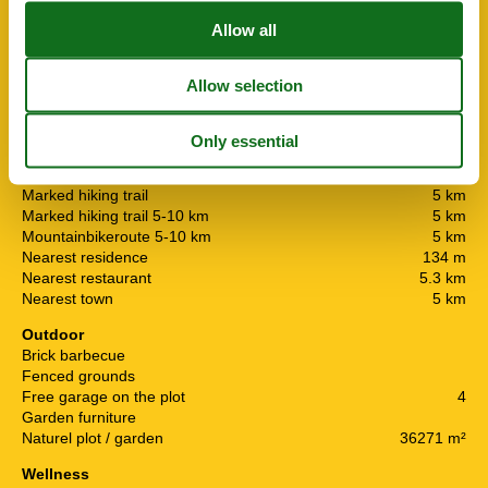
Nearby
Afs. to nearest water / bathing
9 km
Distance airport PMI
40 km
Distance to other water / bathing
9.1 km
Distance to shopping
5.2 km
Golf course
22 km
Horses can be rented
4 km
Marked cycle path 5-10 km
200 m
Marked hiking trail
5 km
Marked hiking trail 5-10 km
5 km
Mountainbikeroute 5-10 km
5 km
Nearest residence
134 m
Nearest restaurant
5.3 km
Nearest town
5 km
Outdoor
Brick barbecue
Fenced grounds
Free garage on the plot
4
Garden furniture
Naturel plot / garden
36271 m²
Wellness