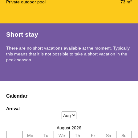
Private outdoor pool
73 m²
Short stay
There are no short vacations available at the moment. Typically
this means that it is not possible to take a short vacation in the
peak season.
Calendar
Arrival
August 2026
Mo
Tu
We
Th
Fr
Sa
Su