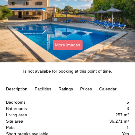
More images
Is not availabe for booking at this point of time.
Description
Facilities
Ratings
Prices
Calendar
Bedrooms
5
Bathrooms
3
Living area
257 m²
Site area
36,271 m²
Pets
1
Short breaks available
Yes