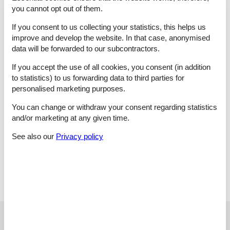
you cannot opt out of them.
Schlafzimmer, 2 Personen
If you consent to us collecting your statistics, this helps us
Grand lit
improve and develop the website. In that case, anonymised
Schlafzimmer, 1 Person
data will be forwarded to our subcontractors.
Einzelbett
If you accept the use of all cookies, you consent (in addition
Badezimmer
to statistics) to us forwarding data to third parties for
WC mit warmem und kaltem Wasser, Badewanne
personalised marketing purposes.
Badezimmer
You can change or withdraw your consent regarding statistics
WC mit warmem und kaltem Wasser, Badewanne
and/or marketing at any given time.
Badezimmer
See also our
Privacy policy
WC mit warmem und kaltem Wasser, Dusche
Licence no.: ETV/7420
See nearby objects