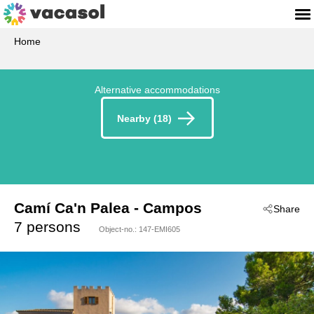
Home
Alternative accommodations
Nearby (18)
Camí Ca'n Palea
 - Campos
Share
 - 07630
7 persons
Object-no.:
147-EMI605