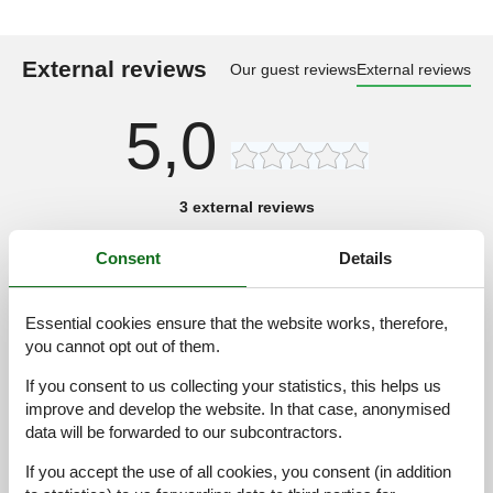
External reviews
Our guest reviews
External reviews
5,0
3 external reviews
Consent
Details
5,0
juli 2025
Checkin:
5
Cleaning:
5
Comfort:
5
Facilities:
5
Location:
5
Value for money:
5
Essential cookies ensure that the website works, therefore,
General:
you cannot opt out of them.
Heerlijk 2 persoons huisje voorzien van alle gemakken en een
complete inventaris. Inclusief afwasmachine (heel fijn in een
If you consent to us collecting your statistics, this helps us
klein huisje). Douche prima, maar volgorde met toilet wat
improve and develop the website. In that case, anonymised
anders. Maar begrijpelijk ivm hoogte plafond. Diepvries lade ook
data will be forwarded to our subcontractors.
voor gebruik van het huisje super makkelijk. Goede bedden.
Huisje inclusief beddengoed en handdoeken Als je komt voor
If you accept the use of all cookies, you consent (in addition
rust en bv wandelen (in de omgeving) dan heerlijk plekje. Op