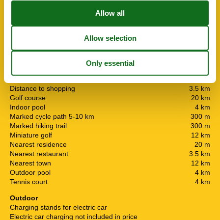
Number of pets
1
Number of sun beds
3
Pets Yes
1
Renovated
2021
Vacuum cleaner
Nearby
Afs. to nearest water / bathing
9.3 km
Bowling
4 km
Distance to shopping
3.5 km
Golf course
20 km
Indoor pool
4 km
Marked cycle path 5-10 km
300 m
Marked hiking trail
300 m
Miniature golf
12 km
Nearest residence
20 m
Nearest restaurant
3.5 km
Nearest town
12 km
Outdoor pool
4 km
Tennis court
4 km
Outdoor
Charging stands for electric car
Electric car charging not included in price