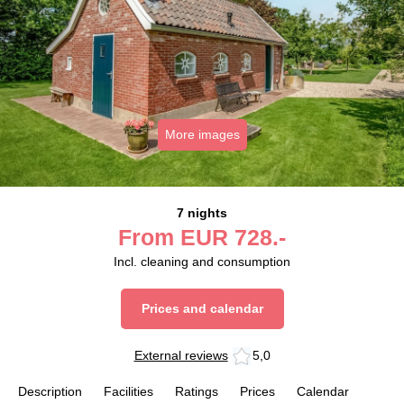
More images
7 nights
From
EUR
728.-
Incl. cleaning and consumption
Prices and calendar
External reviews
5,0
Description
Facilities
Ratings
Prices
Calendar