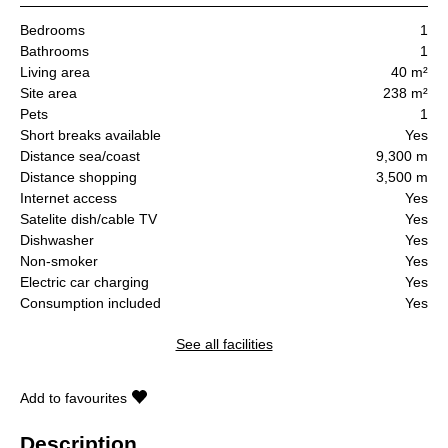
Bedrooms
1
Bathrooms
1
Living area
40 m²
Site area
238 m²
Pets
1
Short breaks available
Yes
Distance sea/coast
9,300 m
Distance shopping
3,500 m
Internet access
Yes
Satelite dish/cable TV
Yes
Dishwasher
Yes
Non-smoker
Yes
Electric car charging
Yes
Consumption included
Yes
See all facilities
Add to favourites
Description