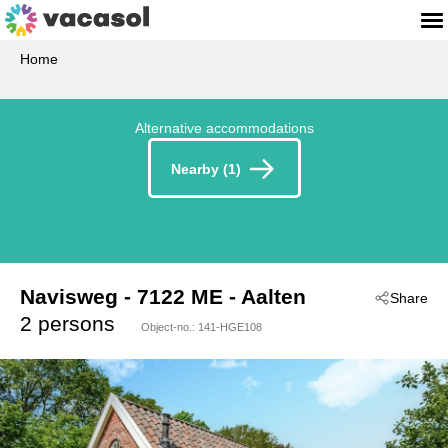
Home
Alternative accommodations
Nearby (1)
Navisweg
 - 7122 ME
 - Aalten
Share
2 persons
Object-no.:
141-HGE108