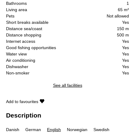
Bathrooms
1
Living area
65 m²
Pets
Not allowed
Short breaks available
Yes
Distance sea/coast
150 m
Distance shopping
500 m
Internet access
Yes
Good fishing opportunities
Yes
Water view
Yes
Air conditioning
Yes
Dishwasher
Yes
Non-smoker
Yes
See all facilities
Add to favourites
Description
Danish
German
English
Norwegian
Swedish