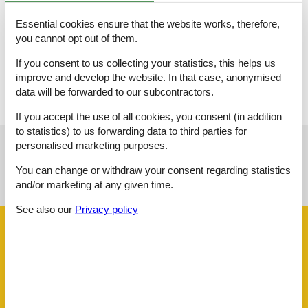
Balkon
Essential cookies ensure that the website works, therefore,
Terrasse, 10 m²
you cannot opt out of them.
Überdachte Terrasse
If you consent to us collecting your statistics, this helps us
improve and develop the website. In that case, anonymised
Licence no.: IT103050B4S4ALMUFR
data will be forwarded to our subcontractors.
If you accept the use of all cookies, you consent (in addition
to statistics) to us forwarding data to third parties for
personalised marketing purposes.
See nearby objects
You can change or withdraw your consent regarding statistics
and/or marketing at any given time.
See the course of the sun around the object
😎
See also our
Privacy policy
Facilities
Activities
Fishing opportunity, lake
Bath