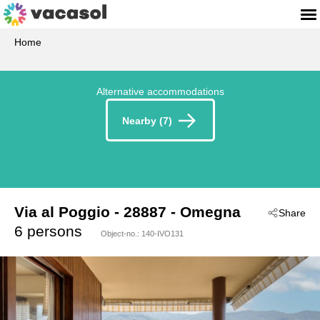
Home
Alternative accommodations
Nearby (7)
Via al Poggio
 - 28887
 - Omegna
Share
6 persons
Object-no.:
140-IVO131