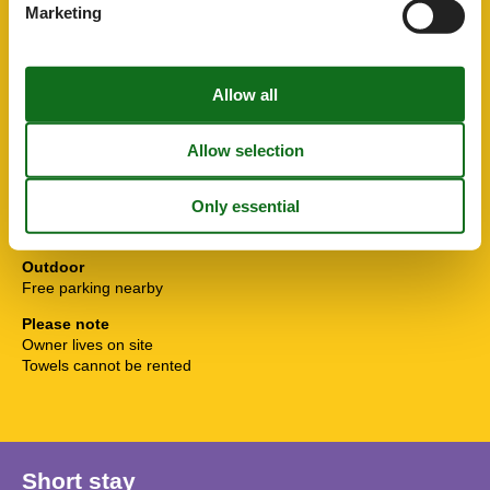
Indoor pool
1.5 km
Marketing
Marked cycle path 5-10 km
2 km
Marked hiking trail 5-10 km
2 km
Miniature golf
10 km
Mountainbikeroute 5-10 km
2 km
Nearest residence
5 m
Nearest restaurant
200 m
Nearest town
5 m
Petanque course
2 km
Tennis court
3 km
Thermal bath
50 km
Waterworld
100 m
Outdoor
Free parking nearby
Please note
Owner lives on site
Towels cannot be rented
Short stay