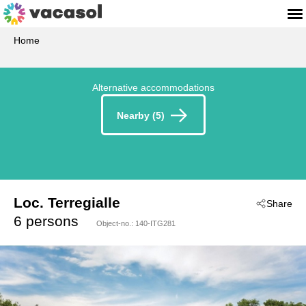
Home
Alternative accommodations
Nearby (5)
Loc. Terregialle
Share
 - Castel Del Piano (Gr)
6 persons
Object-no.:
140-ITG281
 - 58033
 - Castel Del Piano