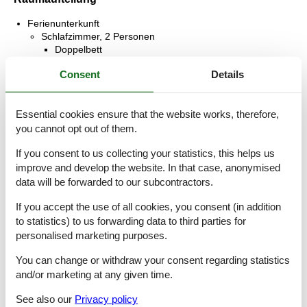
Ferienunterkunft
Schlafzimmer, 2 Personen
Doppelbett
Consent
Details
Schlafzimmer, 2 Personen
Doppelbett
Essential cookies ensure that the website works, therefore,
Schlafzimmer, 2 Personen
you cannot opt out of them.
Einzelbett
If you consent to us collecting your statistics, this helps us
Badezimmer
improve and develop the website. In that case, anonymised
WC mit warmem und kaltem Wasser, Dusche
data will be forwarded to our subcontractors.
Badezimmer
If you accept the use of all cookies, you consent (in addition
WC mit warmem und kaltem Wasser, Dusche
to statistics) to us forwarding data to third parties for
Badezimmer
personalised marketing purposes.
WC mit warmem und kaltem Wasser, Dusche
You can change or withdraw your consent regarding statistics
Terrasse, 40 m²
and/or marketing at any given time.
Offene Terrasse
See also our
Privacy policy