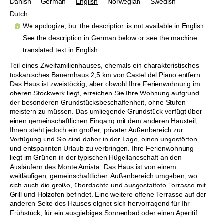
Danish
German
English
Norwegian
Swedish
Dutch
We apologize, but the description is not available in English.
See the description in German below or see the machine
translated text in
English
.
Teil eines Zweifamilienhauses, ehemals ein charakteristisches
toskanisches Bauernhaus 2,5 km von Castel del Piano entfernt.
Das Haus ist zweistöckig, aber obwohl Ihre Ferienwohnung im
oberen Stockwerk liegt, erreichen Sie Ihre Wohnung aufgrund
der besonderen Grundstücksbeschaffenheit, ohne Stufen
meistern zu müssen. Das umliegende Grundstück verfügt über
einen gemeinschaftlichen Eingang mit dem anderen Hausteil;
Ihnen steht jedoch ein großer, privater Außenbereich zur
Verfügung und Sie sind daher in der Lage, einen ungestörten
und entspannten Urlaub zu verbringen. Ihre Ferienwohnung
liegt im Grünen in der typischen Hügellandschaft an den
Ausläufern des Monte Amiata. Das Haus ist von einem
weitläufigen, gemeinschaftlichen Außenbereich umgeben, wo
sich auch die große, überdachte und ausgestattete Terrasse mit
Grill und Holzofen befindet. Eine weitere offene Terrasse auf der
anderen Seite des Hauses eignet sich hervorragend für Ihr
Frühstück, für ein ausgiebiges Sonnenbad oder einen Aperitif