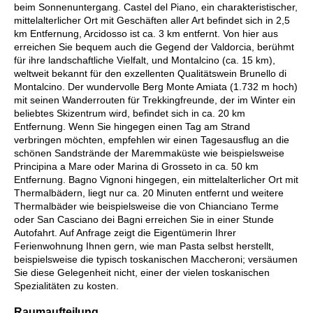
beim Sonnenuntergang. Castel del Piano, ein charakteristischer,
mittelalterlicher Ort mit Geschäften aller Art befindet sich in 2,5
km Entfernung, Arcidosso ist ca. 3 km entfernt. Von hier aus
erreichen Sie bequem auch die Gegend der Valdorcia, berühmt
für ihre landschaftliche Vielfalt, und Montalcino (ca. 15 km),
weltweit bekannt für den exzellenten Qualitätswein Brunello di
Montalcino. Der wundervolle Berg Monte Amiata (1.732 m hoch)
mit seinen Wanderrouten für Trekkingfreunde, der im Winter ein
beliebtes Skizentrum wird, befindet sich in ca. 20 km
Entfernung. Wenn Sie hingegen einen Tag am Strand
verbringen möchten, empfehlen wir einen Tagesausflug an die
schönen Sandstrände der Maremmaküste wie beispielsweise
Principina a Mare oder Marina di Grosseto in ca. 50 km
Entfernung. Bagno Vignoni hingegen, ein mittelalterlicher Ort mit
Thermalbädern, liegt nur ca. 20 Minuten entfernt und weitere
Thermalbäder wie beispielsweise die von Chianciano Terme
oder San Casciano dei Bagni erreichen Sie in einer Stunde
Autofahrt. Auf Anfrage zeigt die Eigentümerin Ihrer
Ferienwohnung Ihnen gern, wie man Pasta selbst herstellt,
beispielsweise die typisch toskanischen Maccheroni; versäumen
Sie diese Gelegenheit nicht, einer der vielen toskanischen
Spezialitäten zu kosten.
Raumaufteilung