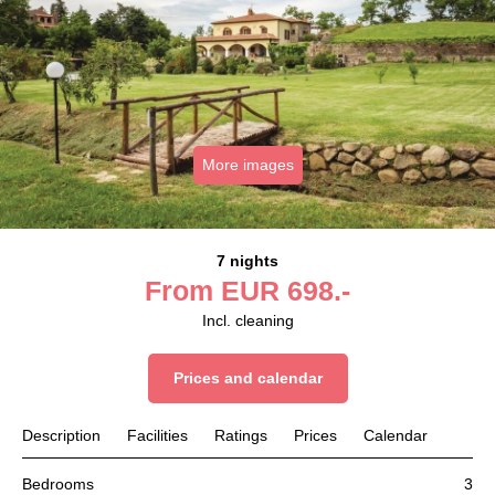
More images
7 nights
From
EUR
698.-
Incl. cleaning
Prices and calendar
Description
Facilities
Ratings
Prices
Calendar
Bedrooms
3