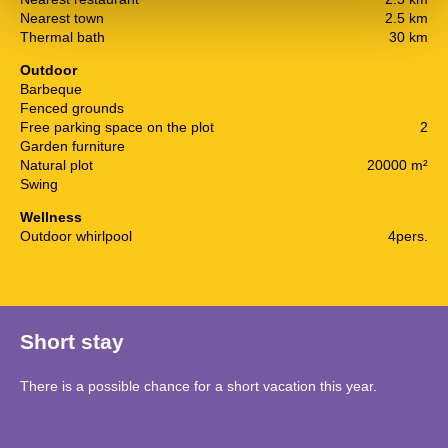
Nearest town
2.5 km
Thermal bath
30 km
Outdoor
Barbeque
Fenced grounds
Free parking space on the plot
2
Garden furniture
Natural plot
20000 m²
Swing
Wellness
Outdoor whirlpool
4pers.
Short stay
There is a possible chance for a short vacation this year.