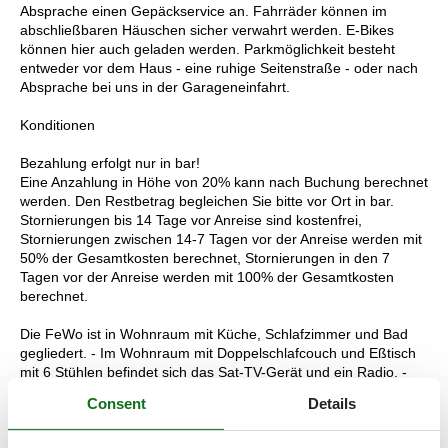
Absprache einen Gepäckservice an. Fahrräder können im
abschließbaren Häuschen sicher verwahrt werden. E-Bikes
können hier auch geladen werden. Parkmöglichkeit besteht
entweder vor dem Haus - eine ruhige Seitenstraße - oder nach
Absprache bei uns in der Garageneinfahrt.
Konditionen
Bezahlung erfolgt nur in bar!
Eine Anzahlung in Höhe von 20% kann nach Buchung berechnet
werden. Den Restbetrag begleichen Sie bitte vor Ort in bar.
Stornierungen bis 14 Tage vor Anreise sind kostenfrei,
Stornierungen zwischen 14-7 Tagen vor der Anreise werden mit
50% der Gesamtkosten berechnet, Stornierungen in den 7
Tagen vor der Anreise werden mit 100% der Gesamtkosten
berechnet.
Die FeWo ist in Wohnraum mit Küche, Schlafzimmer und Bad
gegliedert. - Im Wohnraum mit Doppelschlafcouch und Eßtisch
mit 6 Stühlen befindet sich das Sat-TV-Gerät und ein Radio. -
Die moderne Küche ist mit einem Elektroherd mit Ceranfeld (4
Consent
Details
Kochstellen), Dunstabzugshaube, Backofen, Kühlschrank,
Gefrierbox, Spülmaschine, Wasserkocher und Kaffeemaschine
ausgestattet. - Im Schlafzimmer mit Doppelbett finden Sie auch