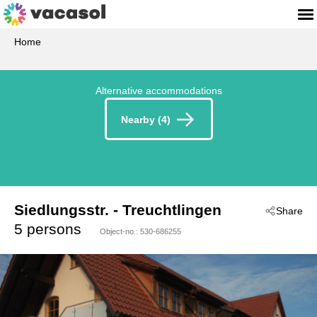
Home
Alternative accommodations
Nearby (4)
Siedlungsstr.
 - Treuchtlingen
Share
 - 91757
5 persons
Object-no.:
530-686255