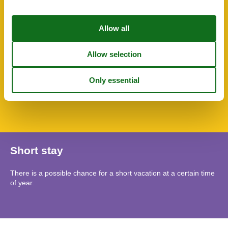
Smoke detector
Terrace
Toaster
Towels
TV
Washing machine
WC-Toilet
SurroundingFacilities
Bicycle storage facility
Parking lot
Short stay
There is a possible chance for a short vacation at a certain time
of year.