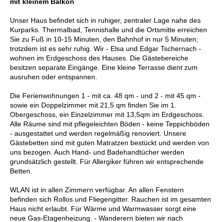
mit kleinem Balkon
Unser Haus befindet sich in ruhiger, zentraler Lage nahe des
Kurparks. Thermalbad, Tennishalle und die Ortsmitte erreichen
Sie zu Fuß in 10-15 Minuten, den Bahnhof in nur 5 Minuten;
trotzdem ist es sehr ruhig. Wir - Elsa und Edgar Tschernach -
wohnen im Erdgeschoss des Hauses. Die Gästebereiche
besitzen separate Eingänge. Eine kleine Terrasse dient zum
ausruhen oder entspannen.
Die Ferienwohnungen 1 - mit ca. 48 qm - und 2 - mit 45 qm -
sowie ein Doppelzimmer mit 21,5 qm finden Sie im 1.
Obergeschoss, ein Einzelzimmer mit 13,5qm im Erdgeschoss.
Alle Räume sind mit pflegeleichten Böden - keine Teppichböden
- ausgestattet und werden regelmäßig renoviert. Unsere
Gästebetten sind mit guten Matratzen bestückt und werden von
uns bezogen. Auch Hand- und Badehandtücher werden
grundsätzlich gestellt. Für Allergiker führen wir entsprechende
Betten.
WLAN ist in allen Zimmern verfügbar. An allen Fenstern
befinden sich Rollos und Fliegengitter. Rauchen ist im gesamten
Haus nicht erlaubt. Für Wärme und Warmwasser sorgt eine
neue Gas-Etagenheizung. - Wanderern bieten wir nach