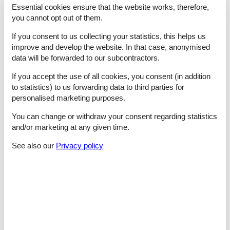
Essential cookies ensure that the website works, therefore,
eine Kofferablage. - Zusätzliche Schlafmöglichkeiten mit 2
you cannot opt out of them.
Betten und Platz für ein Matratzenlager können Sie in der
Dachspitze nutzen. - Einen Doppelwaschtisch, Waschmaschine,
If you consent to us collecting your statistics, this helps us
Glasduschkabine, WC und Haarfön finden Sie im Bad mit
improve and develop the website. In that case, anonymised
Fenster zum Garten. Der kleine Balkon (Frühsonne) ist sehr
data will be forwarded to our subcontractors.
beliebt.
If you accept the use of all cookies, you consent (in addition
Für ein gutes Frühstück laufen Sie 8-10 Minuten zum nächsten
to statistics) to us forwarding data to third parties for
Caffee, das werktags ab 6 Uhr, sonn-und feiertags ab 7 Uhr
öffnet.
personalised marketing purposes.
You can change or withdraw your consent regarding statistics
Konditionen
and/or marketing at any given time.
Die Wohnung ist für bis zu 5 Personen nutzbar.
See also our
Privacy policy
Anreise von 15:00 bis 19:00 Uhr - Vor Anreise bitten wir um
Mitteilung Ihrer etwaigen Ankunftszeit.
Abreise bis 10:00 Uhr
Keine Haustiere!! Bezahlung nur in bar!!
Mindestaufenthalt 3 Nächte!!!
Beachten Sie hierzu die Preise!
Der Kurbeitrag in Höhe von 1,50 € für Erwachsene, 1,00 € für
Kinder (6-15 Jahren) je Nacht wird separat vor Ort berechnet.
Verpflegung: Frühstück ist nicht zubuchbar!