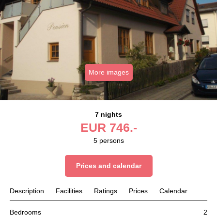
More images
7 nights
EUR
746.-
5
persons
Prices and calendar
Description
Facilities
Ratings
Prices
Calendar
Bedrooms
2