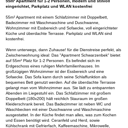
55m² Apartment für 1-2 Personen, modern und stilvoll
eingerichtet, Parkplatz und WLAN kostenfrei
55m² Apartment mit einem Schlafzimmer mit Doppelbett,
Badezimmer mit Waschmaschine und Duschwanne,
Wohnzimmer mit Essbereich und Sofaecke, voll eingerichteter
Küche und überdachte Terrasse. Parkplatz und WLAN sind
kostenfrei.
Wenn unterwegs, dann Zuhause! für die Dienstreise perfekt, als
Zwischenwohnung ideal: Das "Apartment Schwarzenbek" bietet
auf 55m² Platz für 1-2 Personen. Es befindet sich im
Erdgeschoss eines ruhigen Mehrfamilienhauses. Im
großzügigen Wohnzimmer ist der Essbereich und eine
Sofaecke. Das Sofa kann durch seine Schlaffunktion als
bequemes Bett genutzt werden. Auf die überdachte Terrasse
gelangt man vom Wohnzimmer aus. Sie lädt zu entspannten
Abenden im Liegestuhl ein. Das Schlafzimmer mit großem
Doppelbett (180x200) hält reichlich Stauraum im großen
Kleiderschrank bereit. Das Badezimmer ist neben WC und
Waschbecken mit einer Duschwanne und Waschmaschine
ausgestattet. In der Küche findet man alles, was zum Kochen
und Essen benötigt wird. Ceranfeld und Herd, sowie
Kühlschrank mit Gefrierfach, Kaffeemaschine, Mikrowelle,