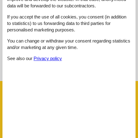
data will be forwarded to our subcontractors.
1 external review
If you accept the use of all cookies, you consent (in addition
to statistics) to us forwarding data to third parties for
personalised marketing purposes.
5,0
februar 2023
You can change or withdraw your consent regarding statistics
and/or marketing at any given time.
See also our
Privacy policy
See nearby objects
See the course of the sun around the object
😎
Facilities
Accommodation
Bed linen
Beds
2
Closed terrace
Covered terrace