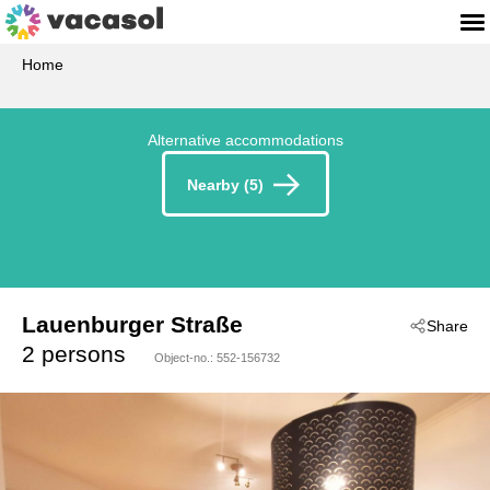
Home
Alternative accommodations
Nearby (5)
Lauenburger Straße
Share
 - Schwarzenbek
2 persons
Object-no.:
552-156732
 - 21493