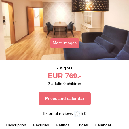
More images
7 nights
EUR
769.-
2
adults
0
children
Prices and calendar
External reviews
5,0
Description
Facilities
Ratings
Prices
Calendar