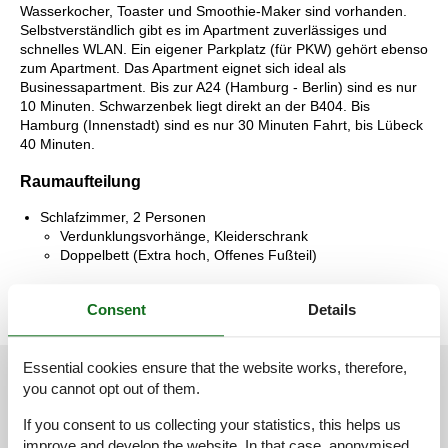
Wasserkocher, Toaster und Smoothie-Maker sind vorhanden.
Selbstverständlich gibt es im Apartment zuverlässiges und
schnelles WLAN. Ein eigener Parkplatz (für PKW) gehört ebenso
zum Apartment. Das Apartment eignet sich ideal als
Businessapartment. Bis zur A24 (Hamburg - Berlin) sind es nur
10 Minuten. Schwarzenbek liegt direkt an der B404. Bis
Hamburg (Innenstadt) sind es nur 30 Minuten Fahrt, bis Lübeck
40 Minuten.
Raumaufteilung
Schlafzimmer, 2 Personen
Verdunklungsvorhänge, Kleiderschrank
Doppelbett (Extra hoch, Offenes Fußteil)
Consent
Details
Essential cookies ensure that the website works, therefore,
External reviews
Our guest reviews
External reviews
you cannot opt out of them.
5,0
If you consent to us collecting your statistics, this helps us
improve and develop the website. In that case, anonymised