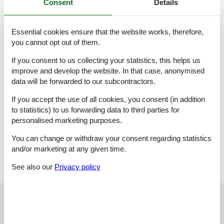
Consent
Details
fortsetzen.
Das Übernachtungsangebot im Dat Café -Finnere- ist der ideale
Essential cookies ensure that the website works, therefore,
Ausgangspunkt für Ihre Erkundungen in dieser Region.
you cannot opt out of them.
Besuchen Sie uns inmitten der Natur!
Wahlweise:
If you consent to us collecting your statistics, this helps us
Freitag - Sonntag Buffet:
improve and develop the website. In that case, anonymised
- Kinder: 0-4: 0,00 €
data will be forwarded to our subcontractors.
- Kinder: 5-13: 9,00 €
- Ab 14: 18,00 €
If you accept the use of all cookies, you consent (in addition
to statistics) to us forwarding data to third parties for
Wahlweise:
Montag - Sonntag Frühstück am Tisch:
personalised marketing purposes.
- Kinder: 0-4: Zahlen 0,00 €
You can change or withdraw your consent regarding statistics
- Kinder: 5-13: Zahlen 6,00 €
- Ab 14: 12,00 €
and/or marketing at any given time.
See also our
Privacy policy
See nearby objects