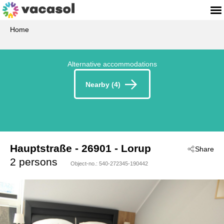
Home
Alternative accommodations
Nearby (4)
Hauptstraße
 - 26901
 - Lorup
Share
2 persons
Object-no.:
540-272345-190442