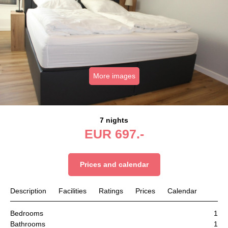
More images
7 nights
EUR
697.-
Prices and calendar
Description
Facilities
Ratings
Prices
Calendar
Bedrooms
1
Bathrooms
1