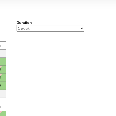
Duration
u
6
3
0
u