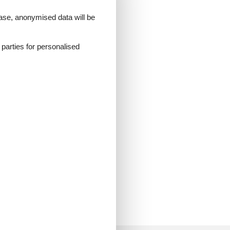
et
 case, anonymised data will be
nden
evor
d parties for personalised