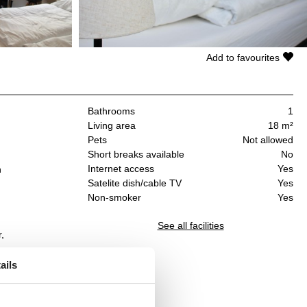
Add to favourites
Bathrooms
1
Living area
18 m²
Pets
Not allowed
Short breaks available
No
Internet access
Yes
n
Satelite dish/cable TV
Yes
Non-smoker
Yes
See all facilities
,
ails
,