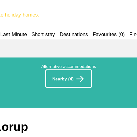
te holiday homes.
Last Minute
Short stay
Destinations
Favourites (
0
)
Fin
Alternative accommodations
Nearby (4)
 Lorup