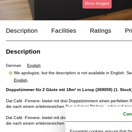
More images
Description
Facilities
Ratings
Pr
Description
German
English
We apologize, but the description is not available in English. S
English
.
Doppelzimmer für 2 Gäste mit 18m² in Lorup (269059) (1. Stock
Dat Café -Finnere- bietet mit drei Doppelzimmern einen perfekten
die nach einem erlebnisreichen Tag auf zwei Rädern - oder auf zwe
Con
Dat Café -Finnere- bietet mit drei Doppelzimmern einen perfekten
die nach einem erlebnisreichen Tag auf zwei Rädern - oder auf zwe
Essential cookies ensure that th