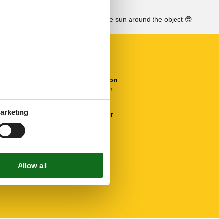
See the course of the sun around the object
😎
Region/location
Central location
Security
arketing
Smoke detector
Service
Bed linen incl.
Towels incl.