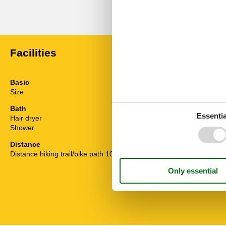
Facilities
Basic
General equi
Size
18 m²
Free of tourist
Internet
Bath
Non-smokers
Essentia
Hair dryer
Wi-Fi
Shower
Holiday them
Distance
Hike
Distance hiking trail/bike path 100-500m
To go biking