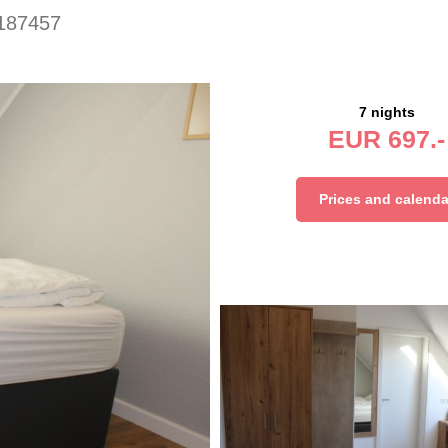
187457
7 nights
EUR
697.-
Prices and calenda