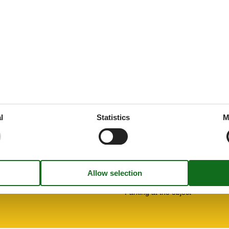
See nearby objects
pment
Kitchen
 tax
Fridge
Water heater
l
Statistics
M
Living/sleeping area
Flat screen TV
es
Meals
Breakfast possible
Outside
Free parking
Parking at the object