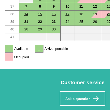
37
7
8
9
10
11
12
1
38
14
15
16
17
18
19
2
39
21
22
23
24
25
26
2
40
28
29
30
41
Available
Arrival possible
Occupied
Customer service
Ask a question