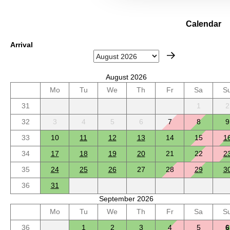
Calendar
Arrival
August 2026
Mo
Tu
We
Th
Fr
Sa
S
31
1
2
32
3
4
5
6
7
8
9
33
10
11
12
13
14
15
1
34
17
18
19
20
21
22
2
35
24
25
26
27
28
29
3
36
31
September 2026
Mo
Tu
We
Th
Fr
Sa
S
36
1
2
3
4
5
6