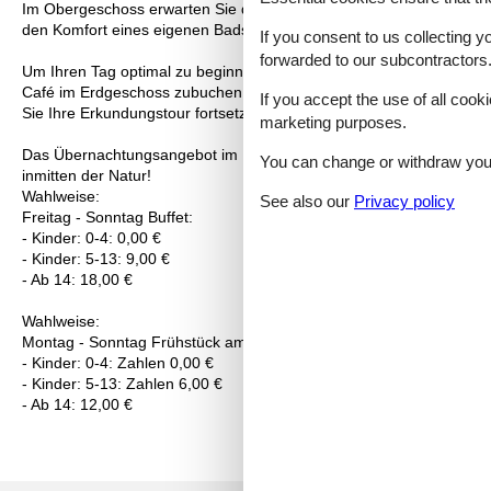
Im Obergeschoss erwarten Sie drei liebevoll gestaltete Doppelzimme
den Komfort eines eigenen Bads, sodass Sie sich nach einem lang
If you consent to us collecting y
forwarded to our subcontractors
Um Ihren Tag optimal zu beginnen, haben Sie die Möglichkeit, ein k
Café im Erdgeschoss zubuchen. Hier können Sie sich mit frischen B
If you accept the use of all cooki
Sie Ihre Erkundungstour fortsetzen.
marketing purposes.
Das Übernachtungsangebot im Dat Café -Finnere- ist der ideale Au
You can change or withdraw your 
inmitten der Natur!
Wahlweise:
See also our
Privacy policy
Freitag - Sonntag Buffet:
- Kinder: 0-4: 0,00 €
- Kinder: 5-13: 9,00 €
- Ab 14: 18,00 €
Wahlweise:
Montag - Sonntag Frühstück am Tisch:
- Kinder: 0-4: Zahlen 0,00 €
- Kinder: 5-13: Zahlen 6,00 €
- Ab 14: 12,00 €