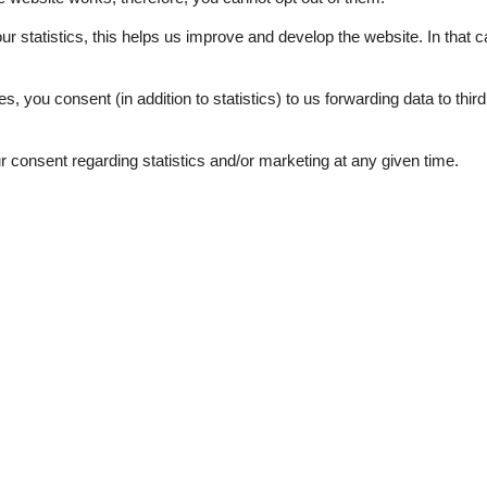
r, die speziell für unsere Gäste konzipiert wurden. Jedes Zimmer biet
en Tag entspannen und erholen können.
our statistics, this helps us improve and develop the website. In that
.
östliches Frühstück oder ein reichhaltiges Frühstücksbuffet im einlade
rötchen, regionalen Spezialitäten und aromatischem Kaffee stärken, b
es, you consent (in addition to statistics) to us forwarding data to thir
sgangspunkt für Ihre Erkundungen in dieser Region. Besuchen Sie uns
consent regarding statistics and/or marketing at any given time.