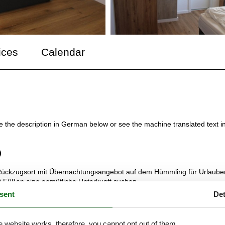
ices
Calendar
ee the description in German below or see the machine translated text i
)
 Rückzugsort mit Übernachtungsangebot auf dem Hümmling für Urlauber
i Füßen eine gemütliche Unterkunft suchen.
sent
Det
 Rückzugsort mit Übernachtungsangebot auf dem Hümmling für Urlauber
i Füßen eine gemütliche Unterkunft suchen.
e website works, therefore, you cannot opt out of them.