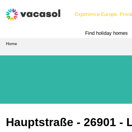
Experience Europe. Priva
Find holiday homes
Home
Hauptstraße
 - 26901
 -