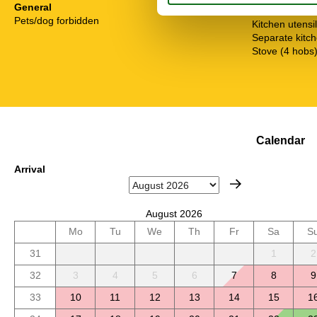
General
Freezer
Pets/dog forbidden
Kitchen utensi
Separate kitc
Stove (4 hobs
Calendar
Arrival
August 2026
Mo
Tu
We
Th
Fr
Sa
S
31
1
2
32
3
4
5
6
7
8
9
33
10
11
12
13
14
15
1