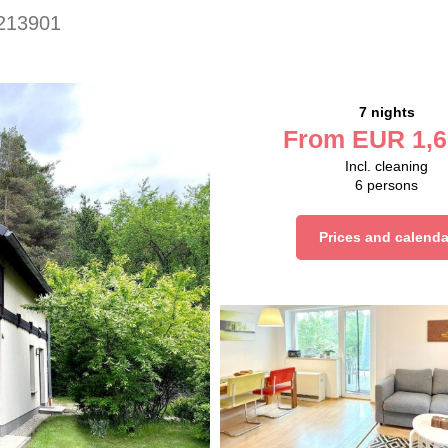
213901
7 nights
From
EUR
1,6
Incl. cleaning
6
persons
Prices and calenda