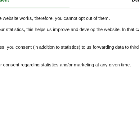
chfeld mit vier Kochmöglichkeiten, einem Backofen, einem Kühlschrank m
ie einem Toaster. Das Wohnzimmer bietet Ihnen genug Platz, mit eine
aben direkten Zugang zur Terrasse. Das Badezimmer Dusche und WC
e website works, therefore, you cannot opt out of them.
t jeweils einem Doppelbett. Auf der linken Seite das Schlafzimmer eb
our statistics, this helps us improve and develop the website. In that
lich bietet Ihnen das Zimmer einen großen Balkon mit wunderschöner
.
t einem Glas Rotwein ausklingen lassen und wunderbar die
es, you consent (in addition to statistics) to us forwarding data to thir
höfe in der Nähe.
consent regarding statistics and/or marketing at any given time.