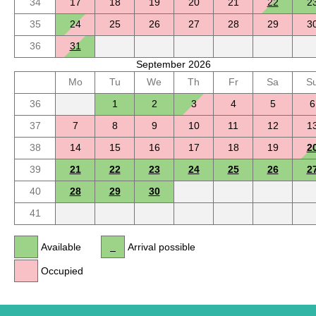
34
17
18
19
20
21
22
2
35
24
25
26
27
28
29
3
36
31
September 2026
Mo
Tu
We
Th
Fr
Sa
S
36
1
2
3
4
5
6
37
7
8
9
10
11
12
1
38
14
15
16
17
18
19
2
39
21
22
23
24
25
26
2
40
28
29
30
41
Available
Arrival possible
Occupied