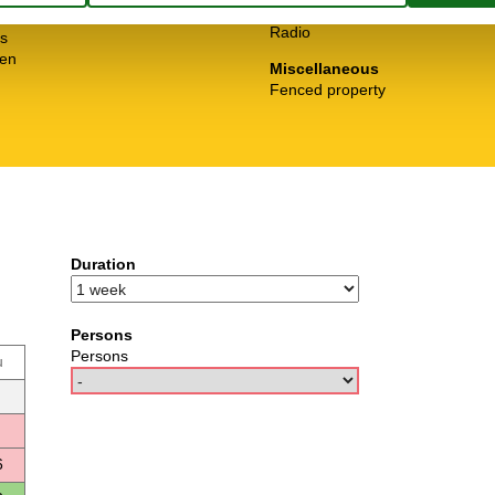
Living/sleeping area
Radio
ls
hen
Miscellaneous
)
Fenced property
Duration
Persons
Persons
u
6