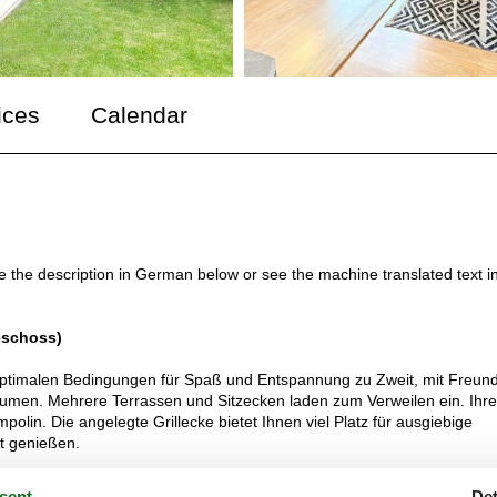
ices
Calendar
ee the description in German below or see the machine translated text i
eschoss)
optimalen Bedingungen für Spaß und Entspannung zu Zweit, mit Freun
äumen. Mehrere Terrassen und Sitzecken laden zum Verweilen ein. Ihre
olin. Die angelegte Grillecke bietet Ihnen viel Platz für ausgiebige
t genießen.
 8 Schlafplätze. Im Erdgeschoss befindet sich die separate Einbauküch
sent
Det