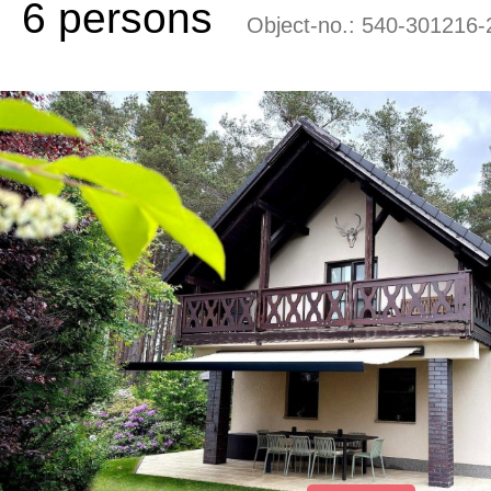
6 persons
Object-no.:
540-301216-