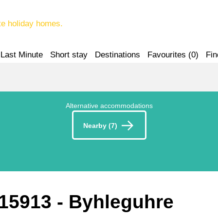
te holiday homes.
Last Minute
Short stay
Destinations
Favourites (
0
)
Fin
Alternative accommodations
Nearby (7)
 15913
 - Byhleguhre