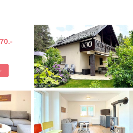
70.-
r