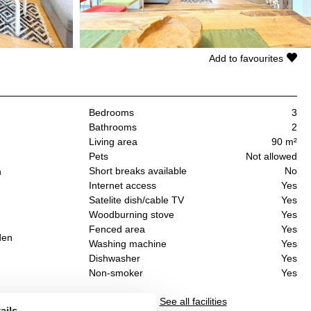
Add to favourites
Bedrooms
3
Bathrooms
2
Living area
90 m²
Pets
Not allowed
Short breaks available
No
n
Internet access
Yes
Satelite dish/cable TV
Yes
Woodburning stove
Yes
Fenced area
Yes
den
Washing machine
Yes
Dishwasher
Yes
Non-smoker
Yes
See all facilities
e,
ails