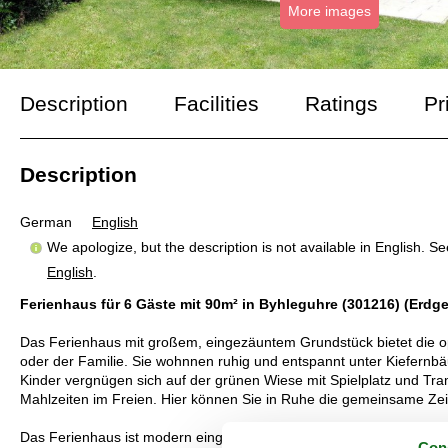
More images
Description
Facilities
Ratings
Pr
Description
German
English
We apologize, but the description is not available in English. S
English
.
Ferienhaus für 6 Gäste mit 90m² in Byhleguhre (301216) (Erdg
Das Ferienhaus mit großem, eingezäuntem Grundstück bietet die 
oder der Familie. Sie wohnnen ruhig und entspannt unter Kiefernb
Kinder vergnügen sich auf der grünen Wiese mit Spielplatz und Tramp
Mahlzeiten im Freien. Hier können Sie in Ruhe die gemeinsame Zei
Das Ferienhaus ist modern eingerichtet und bietet Ihnen insgesamt
Con