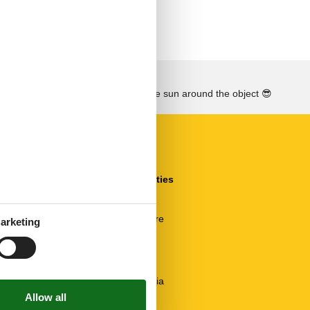
See the course of the sun around the object
😎
Outdoor facilities
Car parking lot
Garden
Garden furniture
arketing
Patio furniture
Terrace
Outside
Balcony / Loggia
Barbeque