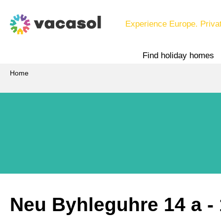
Experience Europe. Priva
Find holiday homes
Home
Neu Byhleguhre 14 a
 -