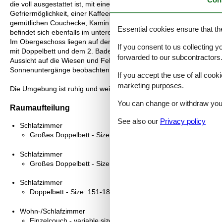
die voll ausgestattet ist, mit einem Geschirrspüler, einem Ceranko
Gefriermöglichkeit, einer Kaffeemaschine, einem Wasserkocher sow
gemütlichen Couchecke, Kamin und einem großen Esstisch. Sie h
Essential cookies ensure that th
befindet sich ebenfalls im unteren Wohnbereich.
Im Obergeschoss liegen auf der rechten Seite zwei Schlafzimmer mi
If you consent to us collecting y
mit Doppelbett und dem 2. Badezimmer mit Dusche und WC. Zusätz
forwarded to our subcontractors
Aussicht auf die Wiesen und Felder. Dort können Sie den Abend mi
Sonnenuntergänge beobachten.
If you accept the use of all cooki
marketing purposes.
Die Umgebung ist ruhig und weitläufig. Es befinden sich zwei Reiter
You can change or withdraw your 
Raumaufteilung
See also our
Privacy policy
Schlafzimmer
Großes Doppelbett - Size: 181-210 cm
Schlafzimmer
Großes Doppelbett - Size: 181-210 cm
Schlafzimmer
Doppelbett - Size: 151-180 cm
Wohn-/Schlafzimmer
Einzelcouch - variable size