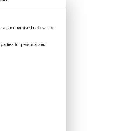
it
r
enso
 case, anonymised data will be
d parties for personalised