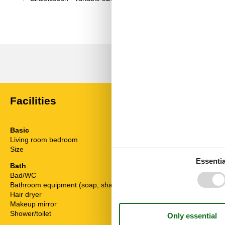
Facilities
Basic
General equi
Living room bedroom
1
Heater
Size
90 m²
Non-smokers
Smoke detect
Essentia
Bath
Washing mach
Bad/WC
Wi-Fi
Bathroom equipment (soap, shampoo, etc.)
Hair dryer
Kitchen
Makeup mirror
Dishes and cut
Shower/toilet
Dishwasher
Extractor hoo