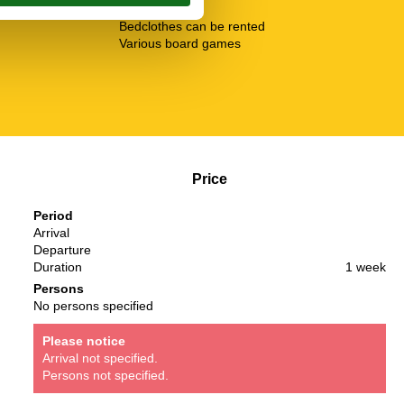
Service
Bedclothes can be rented
Various board games
Price
Period
Arrival
Departure
Duration
1 week
Persons
No persons specified
Please notice
Arrival not specified.
Persons not specified.