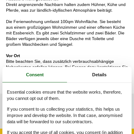
Direkt angrenzende Nachbarn halten zudem Hühner, Kühe und
Pferde, was zur ländlich-idyllischen Atmosphäre beiträgt.
Die Ferienwohnung umfasst 100qm Wohnfläche. Sie besteht
aus einem großzügigen Wohnzimmer und einer offenen Küche
mit Essbereich. Es gibt zwei Schlafzimmer und zwei Bäder. Die
Bäder verfügen jeweils über eine Dusche mit Toilette und
großem Waschbecken und Spiegel.
Vor Ort
Bitte beachten Sie, dass zusätzlich verbrauchsabhängige
Nebenkosten anfallen können. Bei Fragen dazu kontaktieren Sie
bitte direkt den Gastgeber.
Consent
Details
Essential cookies ensure that the website works, therefore,
you cannot opt out of them.
See nearby objects
If you consent to us collecting your statistics, this helps us
improve and develop the website. In that case, anonymised
See the course of the sun around the object
😎
data will be forwarded to our subcontractors.
If you accept the use of all cookies, you consent (in addition