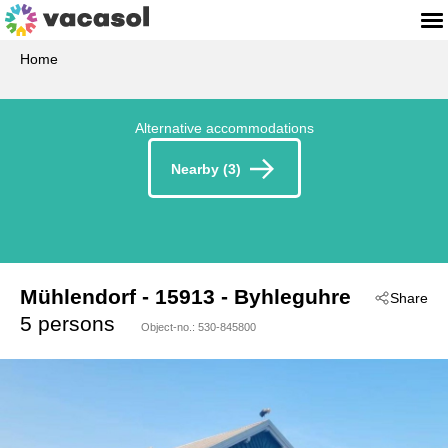
Home
Alternative accommodations
Nearby (3)
Mühlendorf
 - 15913
 - Byhleguhre
Share
5 persons
Object-no.:
530-845800