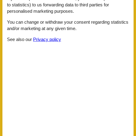
Facilities
to statistics) to us forwarding data to third parties for
personalised marketing purposes.
You can change or withdraw your consent regarding statistics
AccommodationFacilities
and/or marketing at any given time.
Bike friendly
Hiker friendly
See also our
Privacy policy
Internet in the public area
Non-smoking house
Sustainable construction
ActivityFacilities
To go biking
BasicFacilities
Size
100 m²
ChildrenFacilities
Familyfriendly
Distances
To the airport
86 km
To the bakery
2.4 km
To the highway
16 km
To the supermarket
4.5 km