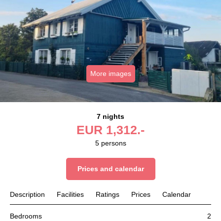
More images
7 nights
EUR
1,312.-
5
persons
Prices and calendar
Description
Facilities
Ratings
Prices
Calendar
Bedrooms
2