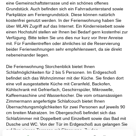
eine Gemeinschaftsterrasse und ein schönes offenes
Grundstück. Auch befinden sich ein Fahrradunterstand sowie
Parkplätze am Feriengrundstück. Diese können natürlich
kostenfrei genutzt werden. In der Ferienwohnung haben Sie
über WLAN Zugriff auf das Internet. Ein Kinderreisebett sowie
einen Hochstuhl stellen wir Ihnen bei Bedarf gern kostenfrei zur
Verfügung. Bitte teilen Sie uns dies nur kurz vor Ihrer Anreise
mit. Für Familientreffen oder ähnliches ist die Reservierung
beider Ferienwohnungen sehr empfehlenswert, da sie direkt
nebeneinander liegen.
Die Ferienwohnung Storchenblick bietet Ihnen
Schlafmöglichkeiten für 2 bis 5 Personen. Im Erdgeschoß
befindet sich das Wohnzimmer mit der Küche. Sie finden dort
eine voll ausgestattete Küche mit Ceranfeld, Backofen,
Kühlschrank mit Gefrierfach, Geschirrspüler, Mikrowelle,
Kaffeemaschine und Wasserkocher. Die vom ortsansässigen
Zimmermann angefertigte Schlafcouch bietet Ihnen
Übernachtungsmöglichkeiten für zwei Personen auf jeweils 90
cm breiten Matratzen. Im Obergeschoß befindet sich das
Schlafzimmer mit Doppelbett und Einzelbett sowie das Bad mit
Dusche und WC. Von der Tür im Erdgeschoß aus gelangen Sie
auf Ihre eigene Terrasse mit Sitzgruppe. Zu den
Ferienwohnungen Spreewald und Storchenblick gehört auch