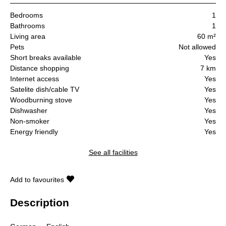
Bedrooms
1
Bathrooms
1
Living area
60 m²
Pets
Not allowed
Short breaks available
Yes
Distance shopping
7 km
Internet access
Yes
Satelite dish/cable TV
Yes
Woodburning stove
Yes
Dishwasher
Yes
Non-smoker
Yes
Energy friendly
Yes
See all facilities
Add to favourites
Description