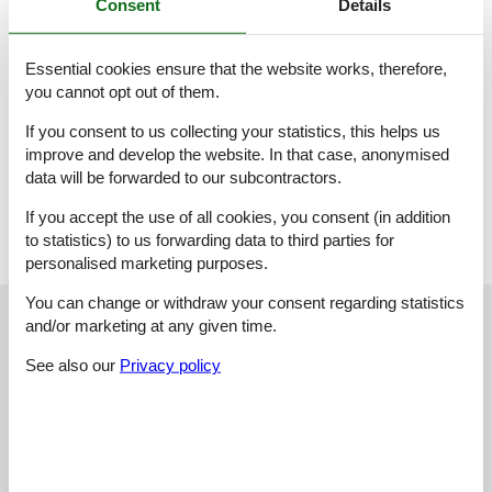
Consent
Details
eine Gemeinschaftsterrasse und ein schönes offenes
Grundstück. Auch befinden sich ein Fahrradunterstand sowie
Parkplätze am Feriengrundstück. Diese können natürlich
Essential cookies ensure that the website works, therefore,
kostenfrei genutzt werden. In der Ferienwohnung haben Sie
you cannot opt out of them.
über WLAN Zugriff auf das Internet. Ein Kinderreisebett sowie
einen Hochstuhl stellen wir Ihnen bei Bedarf gern kostenfrei zur
If you consent to us collecting your statistics, this helps us
Verfügung. Bitte teilen Sie uns dies nur kurz vor Ihrer Anreise
improve and develop the website. In that case, anonymised
mit. Für Familientreffen oder ähnliches ist die Reservierung
data will be forwarded to our subcontractors.
beider Ferienwohnungen sehr empfehlenswert, da sie direkt
nebeneinander liegen.
If you accept the use of all cookies, you consent (in addition
to statistics) to us forwarding data to third parties for
personalised marketing purposes.
You can change or withdraw your consent regarding statistics
External reviews
Our guest reviews
External reviews
and/or marketing at any given time.
See also our
Privacy policy
4,9
Facilities:
4,7