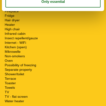
Double bed
Fire extinguisher
Fireplace
Fridge
Hair dryer
Heater
High chair
Infrared cabin
Insect repellent/gauze
Internet - WiFi
Kitchen (open)
Mikrowelle
Non-smokers
Oven
Possibility of freezing
Separate property
Shower/toilet
Terrace
Toaster
Towels
TV
TV - flat screen
Water heater