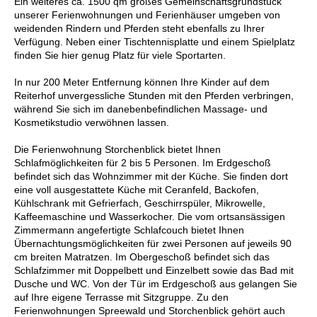
Ein weiteres ca. 1500 qm großes Gemeinschaftsgrundstück
unserer Ferienwohnungen und Ferienhäuser umgeben von
weidenden Rindern und Pferden steht ebenfalls zu Ihrer
Verfügung. Neben einer Tischtennisplatte und einem Spielplatz
finden Sie hier genug Platz für viele Sportarten.
In nur 200 Meter Entfernung können Ihre Kinder auf dem
Reiterhof unvergessliche Stunden mit den Pferden verbringen,
während Sie sich im danebenbefindlichen Massage- und
Kosmetikstudio verwöhnen lassen.
Die Ferienwohnung Storchenblick bietet Ihnen
Schlafmöglichkeiten für 2 bis 5 Personen. Im Erdgeschoß
befindet sich das Wohnzimmer mit der Küche. Sie finden dort
eine voll ausgestattete Küche mit Ceranfeld, Backofen,
Kühlschrank mit Gefrierfach, Geschirrspüler, Mikrowelle,
Kaffeemaschine und Wasserkocher. Die vom ortsansässigen
Zimmermann angefertigte Schlafcouch bietet Ihnen
Übernachtungsmöglichkeiten für zwei Personen auf jeweils 90
cm breiten Matratzen. Im Obergeschoß befindet sich das
Schlafzimmer mit Doppelbett und Einzelbett sowie das Bad mit
Dusche und WC. Von der Tür im Erdgeschoß aus gelangen Sie
auf Ihre eigene Terrasse mit Sitzgruppe. Zu den
Ferienwohnungen Spreewald und Storchenblick gehört auch