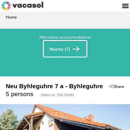
Home
Alternative accommodations
Nearby (7)
Neu Byhleguhre 7 a
 - Byhleguhre
Share
 - 15913
5 persons
Object-no.:
530-791681