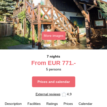
More images
7 nights
From
EUR
771.-
5
persons
Prices and calendar
External reviews
4,9
Description
Facilities
Ratings
Prices
Calendar