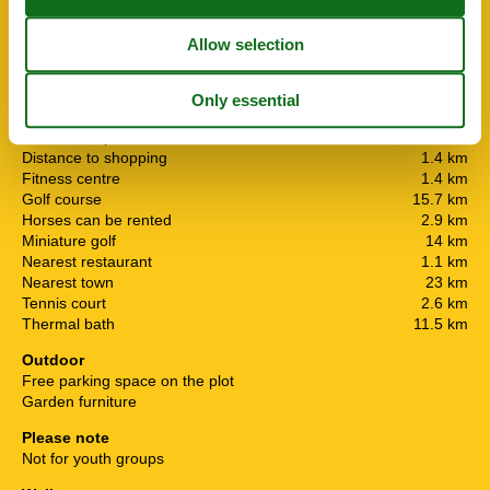
Nearby
Afs. to nearest water / bathing
850 m
Bicycle Rental
1.4 km
Boat rentals
1.5 km
Bowling
15.3 km
Distance airport TLN
43 km
Distance to shopping
1.4 km
Fitness centre
1.4 km
Golf course
15.7 km
Horses can be rented
2.9 km
Miniature golf
14 km
Nearest restaurant
1.1 km
Nearest town
23 km
Tennis court
2.6 km
Thermal bath
11.5 km
Outdoor
Free parking space on the plot
Garden furniture
Please note
Not for youth groups