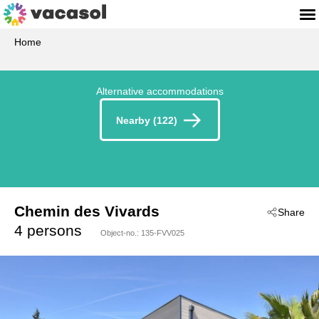
Home
Alternative accommodations
Nearby (122)
Chemin des Vivards
Share
 - Cavalaire-Sur-Mer
4 persons
Object-no.:
135-FVV025
 - 83240