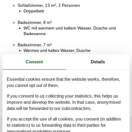
Schlafzimmer, 13 m², 2 Personen
Doppelbett
Badezimmer, 8 m²
WC mit warmem und kaltem Wasser, Dusche und
Badewanne
Badezimmer, 7 m²
Warmes und kaltes Wasser, Dusche
Consent
Details
Küche, 15 m²
Toilette, 3 m²
WC ohne Waschbecken
Essential cookies ensure that the website works, therefore,
Terrasse, 70 m²
you cannot opt out of them.
Offene und überdachte Terrasse
If you consent to us collecting your statistics, this helps us
improve and develop the website. In that case, anonymised
data will be forwarded to our subcontractors.
If you accept the use of all cookies, you consent (in addition
External reviews
to statistics) to us forwarding data to third parties for
Our guest reviews
External reviews
personalised marketing purposes.