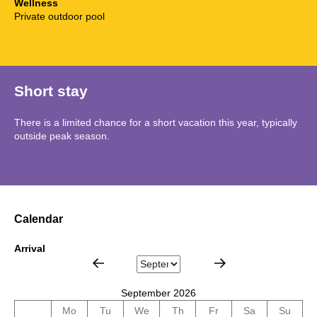
Wellness
Private outdoor pool
Short stay
There is a limited chance for a short vacation this year, typically
outside peak season.
Calendar
Arrival
September 2026
Mo
Tu
We
Th
Fr
Sa
Su