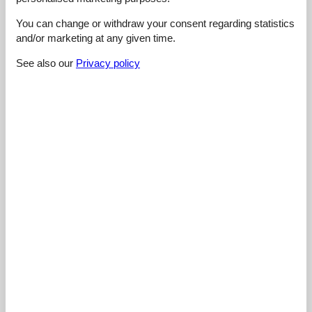
4,0
You can change or withdraw your consent regarding statistics
and/or marketing at any given time.
See also our
Privacy policy
2 external reviews
5,0
august 2025
Checkin:
5
Cleaning:
5
Comfort:
5
Facilities:
5
Location:
4
Value for money:
4
General:
Super tolles Haus, sauber und modern und geschmackvoll
eingerichtet. Catherine und Jean-Luc kümmern sich direkt, falls
mal etwas fehlen sollte. Für unsere kleine Tochter hatten die
beide das Zimmer ganz süß hergerichtet. Wir kommen gerne
wieder!
3,0
juni 2025
Checkin:
3
Cleaning:
4
Comfort:
4
Facilities:
3
Location:
4
Value for money:
3