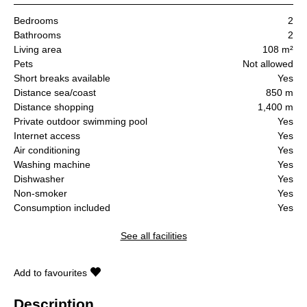
Bedrooms
2
Bathrooms
2
Living area
108 m²
Pets
Not allowed
Short breaks available
Yes
Distance sea/coast
850 m
Distance shopping
1,400 m
Private outdoor swimming pool
Yes
Internet access
Yes
Air conditioning
Yes
Washing machine
Yes
Dishwasher
Yes
Non-smoker
Yes
Consumption included
Yes
See all facilities
Add to favourites
Description