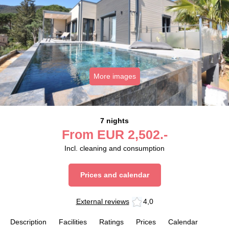
More images
7 nights
From
EUR
2,502.-
Incl. cleaning and consumption
Prices and calendar
External reviews
4,0
Description
Facilities
Ratings
Prices
Calendar