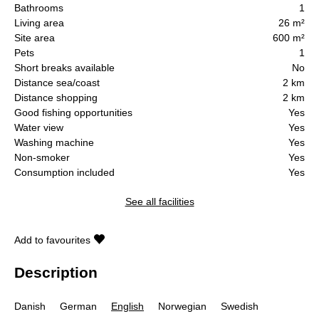
Bathrooms
1
Living area
26 m²
Site area
600 m²
Pets
1
Short breaks available
No
Distance sea/coast
2 km
Distance shopping
2 km
Good fishing opportunities
Yes
Water view
Yes
Washing machine
Yes
Non-smoker
Yes
Consumption included
Yes
See all facilities
Add to favourites
Description
Danish
German
English
Norwegian
Swedish