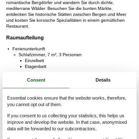
romantische Bergdörfer und wandern Sie durch dichte,
mediterrane Wälder. Besuchen Sie die bunten Märkte,
entdecken Sie historische Stätten zwischen Bergen und Meer
und kosten Sie korsische Spezialitäten in einem gemütlichen
Restaurant.
Raumaufteilung
Ferienunterkunft
Schlafzimmer, 7 m², 3 Personen
Einzelbett
Etagenbett
Schlafzimmer, 6 m², 2 Personen
Consent
Details
Doppelbett
Badezimmer, 2 m²
Essential cookies ensure that the website works, therefore,
Warmes und kaltes Wasser, Dusche
you cannot opt out of them.
Esszimmer, 7 m²
If you consent to us collecting your statistics, this helps us
Toilette, 1 m²
improve and develop the website. In that case, anonymised
WC ohne Waschbecken
data will be forwarded to our subcontractors.
Terrasse, 7 m²