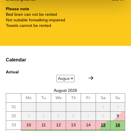
Please note
Bed linen can not be rented
Not suitable forwalking-impaired
Towels cannot be rented
Calendar
Arrival
August 2026
Mo
Tu
We
Th
Fr
Sa
Su
31
1
2
32
3
4
5
6
7
8
9
33
10
11
12
13
14
15
16