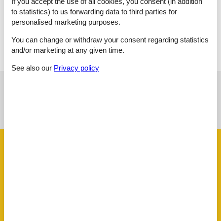
If you accept the use of all cookies, you consent (in addition
Überdachte Terrasse
to statistics) to us forwarding data to third parties for
personalised marketing purposes.
Kochnische, 4 m²
You can change or withdraw your consent regarding statistics
and/or marketing at any given time.
See also our
Privacy policy
See nearby objects
See the course of the sun around the object
😎
Facilities
Activities
Fishing opportunity, ocean
Bath
Toilet - no sink