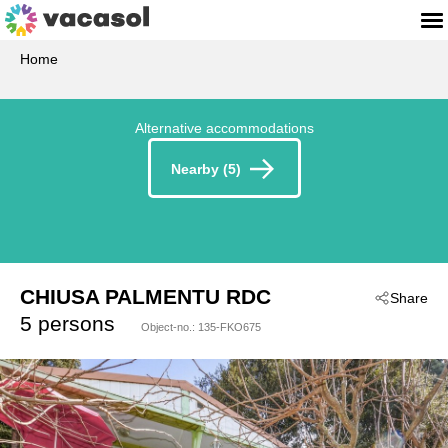
Home
Alternative accommodations
Nearby (5)
CHIUSA PALMENTU RDC
Share
 - Casalabriva
5 persons
Object-no.:
135-FKO675
 - 20140