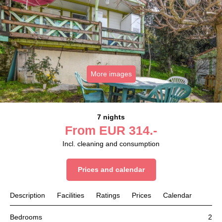
More images
7 nights
From
EUR
314.-
Incl. cleaning and consumption
Prices and calendar
Description
Facilities
Ratings
Prices
Calendar
Bedrooms
2