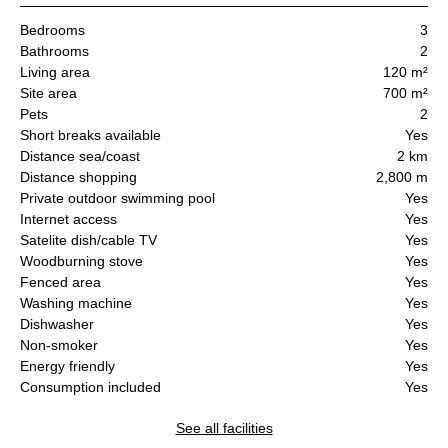
Bedrooms
3
Bathrooms
2
Living area
120 m²
Site area
700 m²
Pets
2
Short breaks available
Yes
Distance sea/coast
2 km
Distance shopping
2,800 m
Private outdoor swimming pool
Yes
Internet access
Yes
Satelite dish/cable TV
Yes
Woodburning stove
Yes
Fenced area
Yes
Washing machine
Yes
Dishwasher
Yes
Non-smoker
Yes
Energy friendly
Yes
Consumption included
Yes
See all facilities