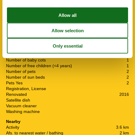
Consumption costs incl.
ECO, Air or ground heat pump
ECO, Energy source: Solar energy
Fenced grounds.
120
Free firewood
Heating, Central heating
Holiday house
120 m²
Insulated for all seasons
Located close to forest
Located up to the protected area
Number of baby cots
1
Number of free children (<4 years)
1
Number of pets
2
Number of sun beds
2
Pets Yes
2
Registration, License
Renovated
2016
Satellite dish
Vacuum cleaner
Washing machine
Nearby
Activity
3.6 km
Afs. to nearest water / bathing
2 km