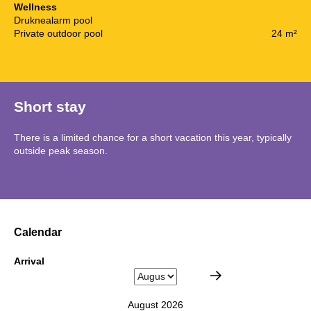
Wellness
Druknealarm pool
Private outdoor pool
24 m²
Short stay
There is a limited chance for a short vacation this year, typically
outside peak season.
Calendar
Arrival
August 2026