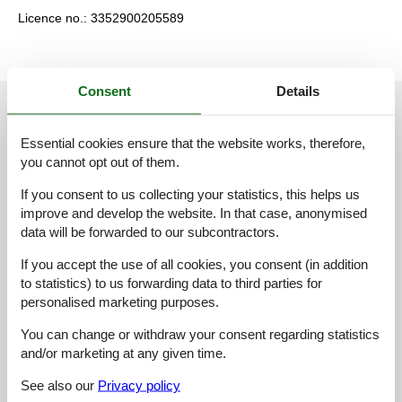
Licence no.: 3352900205589
Consent
Details
External reviews
Our guest reviews
External reviews
Essential cookies ensure that the website works, therefore,
4,0
you cannot opt out of them.
If you consent to us collecting your statistics, this helps us
improve and develop the website. In that case, anonymised
2 external reviews
data will be forwarded to our subcontractors.
If you accept the use of all cookies, you consent (in addition
4,0
august 2025
to statistics) to us forwarding data to third parties for
Checkin:
5
Cleaning:
3
Comfort:
4
personalised marketing purposes.
Facilities:
5
Location:
3
Value for money:
4
General:
You can change or withdraw your consent regarding statistics
Wir haben uns im Haus sehr wohl gefühlt. Der Garten und der
and/or marketing at any given time.
Pool sind sehr schön und der Wohnbereich äußerst großzügig
gestaltet. Ein paar zusätzliche Gläser (z.B. Wein) wären toll, da
See also our
Privacy policy
das Haus sonst sehr gut ausgestattet ist. Auch