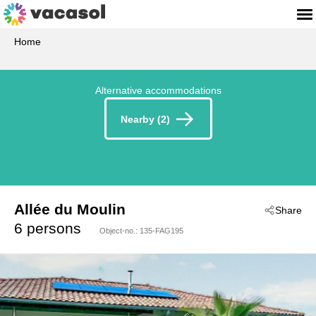
Home
Alternative accommodations
Nearby (2)
Allée du Moulin
Share
 - La Teste-De-Buch
6 persons
Object-no.:
135-FAG195
 - 33260
 - Arcachon