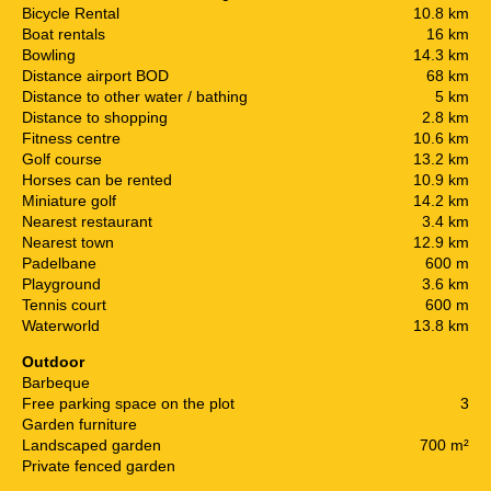
Bicycle Rental
10.8 km
Boat rentals
16 km
Bowling
14.3 km
Distance airport BOD
68 km
Distance to other water / bathing
5 km
Distance to shopping
2.8 km
Fitness centre
10.6 km
Golf course
13.2 km
Horses can be rented
10.9 km
Miniature golf
14.2 km
Nearest restaurant
3.4 km
Nearest town
12.9 km
Padelbane
600 m
Playground
3.6 km
Tennis court
600 m
Waterworld
13.8 km
Outdoor
Barbeque
Free parking space on the plot
3
Garden furniture
Landscaped garden
700 m²
Private fenced garden