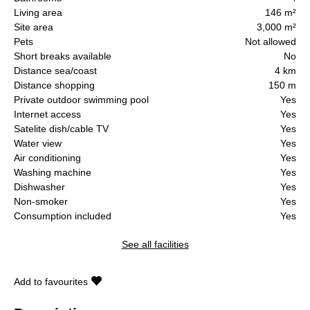
Living area
146 m²
Site area
3,000 m²
Pets
Not allowed
Short breaks available
No
Distance sea/coast
4 km
Distance shopping
150 m
Private outdoor swimming pool
Yes
Internet access
Yes
Satelite dish/cable TV
Yes
Water view
Yes
Air conditioning
Yes
Washing machine
Yes
Dishwasher
Yes
Non-smoker
Yes
Consumption included
Yes
See all facilities
Add to favourites