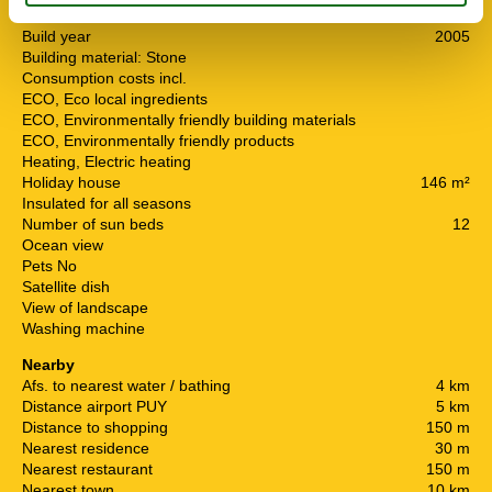
Miscellaneous
Build year
2005
Building material: Stone
Consumption costs incl.
ECO, Eco local ingredients
ECO, Environmentally friendly building materials
ECO, Environmentally friendly products
Heating, Electric heating
Holiday house
146 m²
Insulated for all seasons
Number of sun beds
12
Ocean view
Pets No
Satellite dish
View of landscape
Washing machine
Nearby
Afs. to nearest water / bathing
4 km
Distance airport PUY
5 km
Distance to shopping
150 m
Nearest residence
30 m
Nearest restaurant
150 m
Nearest town
10 km