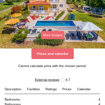
More images
Prices and calendar
Cannot calculate price with the chosen period.
External reviews
4,7
Description
Facilities
Ratings
Prices
Calendar
Bedrooms
4
Bathrooms
4