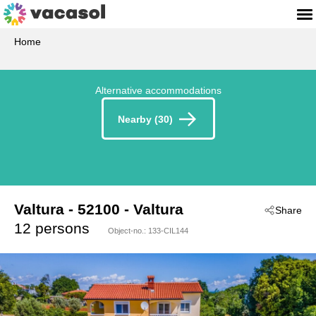
Home
Alternative accommodations
Nearby (30)
Valtura
 - 52100
 - Valtura
Share
 - Pula-Valtura
12 persons
Object-no.:
133-CIL144