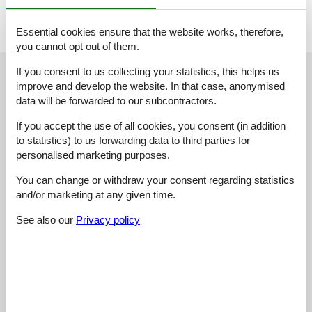
Essential cookies ensure that the website works, therefore,
you cannot opt out of them.
External reviews
If you consent to us collecting your statistics, this helps us
Our guest reviews
External reviews
improve and develop the website. In that case, anonymised
data will be forwarded to our subcontractors.
4,7
If you accept the use of all cookies, you consent (in addition
to statistics) to us forwarding data to third parties for
personalised marketing purposes.
3 external reviews
You can change or withdraw your consent regarding statistics
and/or marketing at any given time.
4,0
juli 2025
Checkin:
5
Cleaning:
5
Comfort:
4
See also our
Privacy policy
Facilities:
4
Location:
4
Value for money:
4
General:
Et dejligt feriehus der ligger i rolige omgivelser med en skøn og
ren pool.Dejlig terrasse og 4 skønne altaner med udsigt til
havet.Rengøring var i top.