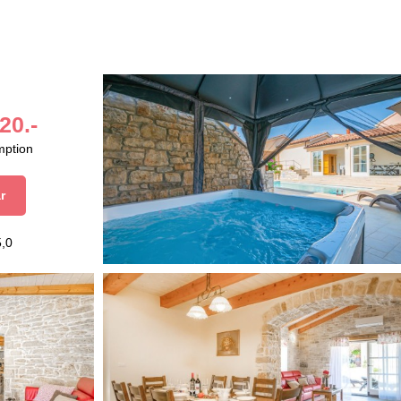
20.-
mption
r
5,0