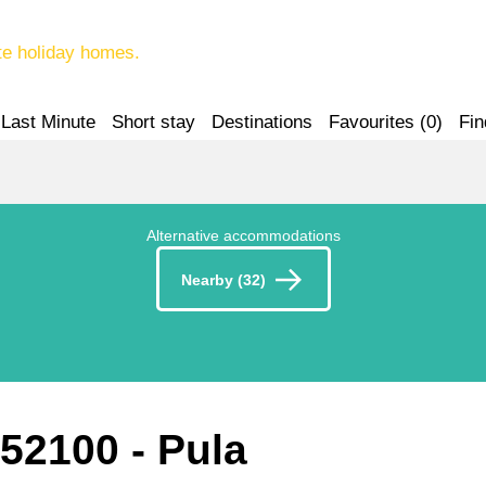
te holiday homes.
Last Minute
Short stay
Destinations
Favourites (
0
)
Fin
Alternative accommodations
Nearby (32)
- 52100
 - Pula