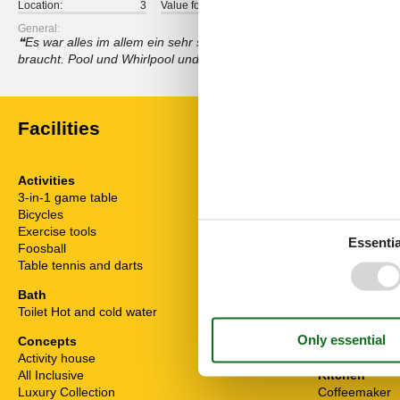
Location:
3
Value for money:
5
General:
Es war alles im allem ein sehr schöner Urlaub und ein sehr schö
braucht. Pool und Whirlpool und alle anderen Dinge einfach Top.
Facilities
Activities
El articles
3-in-1 game table
1 DVD
Bicycles
4
4 TVs
Exercise tools
CD
Essentia
Foosball
Internet (wirel
Table tennis and darts
Playstation 5
Playstation3
Bath
Toilet Hot and cold water
Indoors
Air conditioner
Concepts
Fireplace
Activity house
All Inclusive
Kitchen
Luxury Collection
Coffeemaker