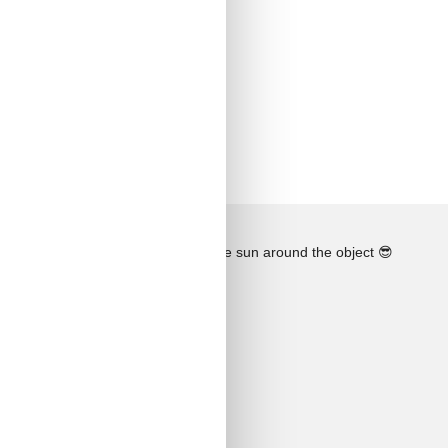
See the course of the sun around the object
😎