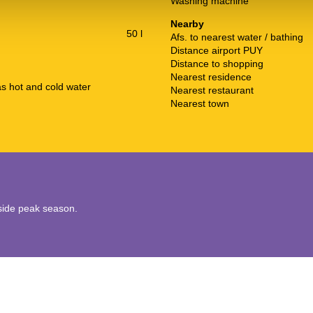
Washing machine
Nearby
50 l
Afs. to nearest water / bathing
Distance airport PUY
Distance to shopping
Nearest residence
s hot and cold water
Nearest restaurant
Nearest town
utside peak season.