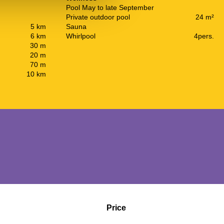
Pool May to late September
Private outdoor pool
24 m²
5 km
Sauna
6 km
Whirlpool
4pers.
30 m
20 m
70 m
10 km
Price