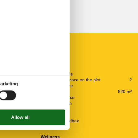
Outdoor
1912
Barbeque
Fenced grounds
Free parking space on the plot
2
arketing
Garden furniture
Natural plot
820 m²
135 m²
Outdoor fireplace
Outdoor kitchen
2
Overhead
8
Slide
2
Swing and sandbox
2013
Trampoline
Wellness