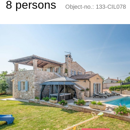
8 persons
Object-no.:
133-CIL078