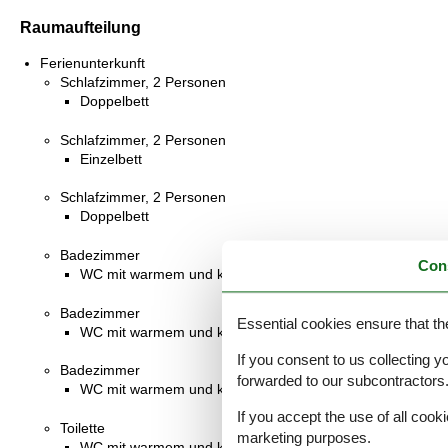
Raumaufteilung
Ferienunterkunft
Schlafzimmer, 2 Personen
Doppelbett
Schlafzimmer, 2 Personen
Einzelbett
Schlafzimmer, 2 Personen
Doppelbett
Badezimmer
Con
WC mit warmem und kaltem Wasser, Badewanne
Badezimmer
Essential cookies ensure that th
WC mit warmem und kaltem Wasser, Dusche
If you consent to us collecting y
Badezimmer
forwarded to our subcontractors
WC mit warmem und kaltem Wasser, Dusche
If you accept the use of all cooki
Toilette
marketing purposes.
WC mit warmem und kaltem Wasser