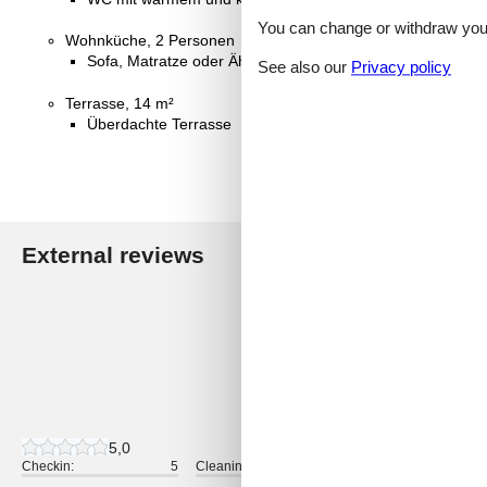
You can change or withdraw your 
Wohnküche, 2 Personen
Sofa, Matratze oder Ähnliches
See also our
Privacy policy
Terrasse, 14 m²
Überdachte Terrasse
External reviews
Our guest r
5,0
1 external review
5,0
Checkin:
5
Cleaning:
5
Comfort: