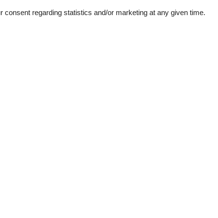
consent regarding statistics and/or marketing at any given time.
External reviews
5,0
eviews
See nearby objects
juli 2025
5
Facilities:
5