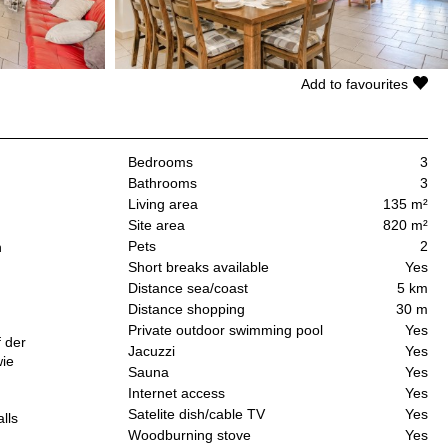
Add to favourites
Bedrooms
3
Bathrooms
3
Living area
135 m²
Site area
820 m²
Pets
2
n
Short breaks available
Yes
Distance sea/coast
5 km
Distance shopping
30 m
Private outdoor swimming pool
Yes
f der
Jacuzzi
Yes
wie
Sauna
Yes
Internet access
Yes
Satelite dish/cable TV
Yes
lls
Woodburning stove
Yes