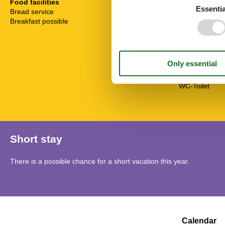
Non-smokers
Food facilities
Essentia
Oven
Bread service
Pets allowed o
Breakfast possible
Separate bed
Separate kitc
Shower
Terrace
Towels
TV
WC-Toilet
Short stay
There is a possible chance for a short vacation this year.
Calendar