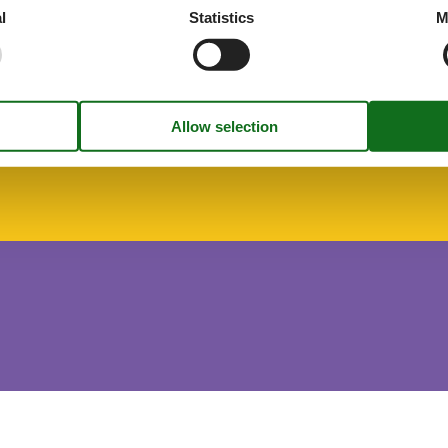
l
Statistics
M
r on request
s
hen