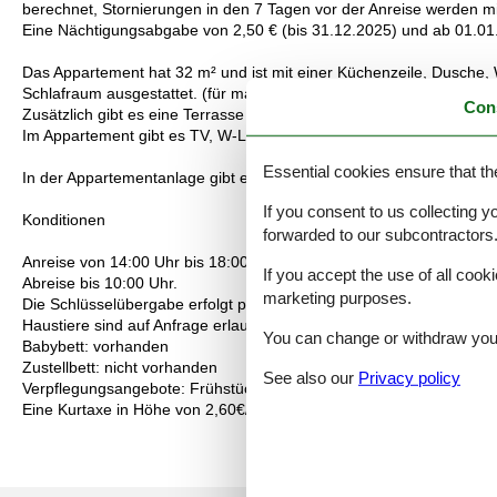
berechnet, Stornierungen in den 7 Tagen vor der Anreise werden 
Eine Nächtigungsabgabe von 2,50 € (bis 31.12.2025) und ab 01.01.
Das Appartement hat 32 m² und ist mit einer Küchenzeile, Dusch
Schlafraum ausgestattet. (für max. 4 Personen)
Con
Zusätzlich gibt es eine Terrasse mit Sitzgelegenheit.
Im Appartement gibt es TV, W-LAN Anschluss und kleine Weinbar.
Essential cookies ensure that th
In der Appartementanlage gibt es die Möglichkeit E-bikes und Elektr
If you consent to us collecting y
Konditionen
forwarded to our subcontractors
Anreise von 14:00 Uhr bis 18:00 Uhr. (spätere Anreise bitte telefoni
If you accept the use of all cooki
Abreise bis 10:00 Uhr.
marketing purposes.
Die Schlüsselübergabe erfolgt persönlich vor Ort.
Haustiere sind auf Anfrage erlaubt (14 € Aufpreis/Tier/Nacht).
You can change or withdraw your 
Babybett: vorhanden
Zustellbett: nicht vorhanden
See also our
Privacy policy
Verpflegungsangebote: Frühstück, Brötchenservice, Weinservice
Eine Kurtaxe in Höhe von 2,60€/Person/Nacht ab 15 Jahre wird sep