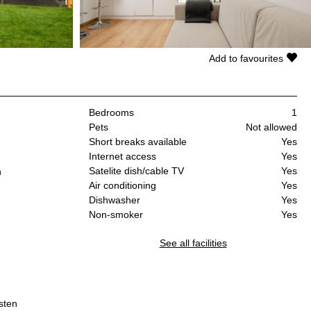
Add to favourites
Bedrooms
1
Pets
Not allowed
Short breaks available
Yes
Internet access
Yes
Satelite dish/cable TV
Yes
n
Air conditioning
Yes
Dishwasher
Yes
Non-smoker
Yes
See all facilities
sten