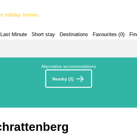
te holiday homes.
Last Minute
Short stay
Destinations
Favourites (
0
)
Fin
Alternative accommodations
Nearby (2)
chrattenberg