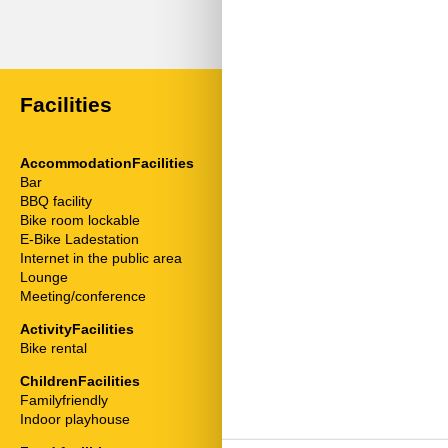
Facilities
AccommodationFacilities
ServiceFacili
Bar
Air conditioner
BBQ facility
Animals on re
Bike room lockable
Bedding
E-Bike Ladestation
Bread service
Internet in the public area
Cable / Sat
Lounge
Coffee machi
Meeting/conference
Combined livi
Dishwasher
ActivityFacilities
Double bed
Bike rental
Fridge
Hair dryer
ChildrenFacilities
High chair
Familyfriendly
Internet - WiFi
Indoor playhouse
Mikrowelle