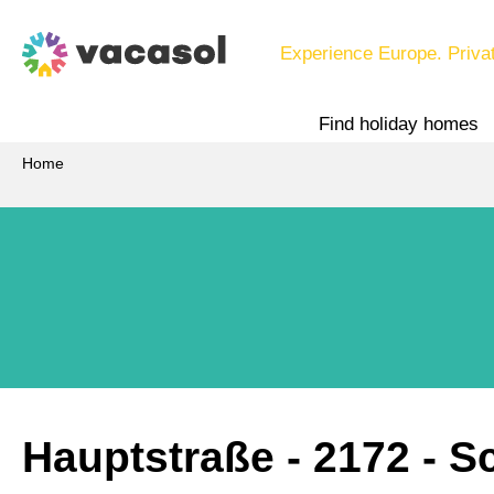
Experience Europe. Priva
Find holiday homes
Home
Hauptstraße
 - 2172
 - S