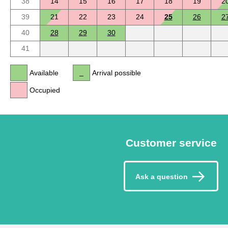
38
14
15
16
17
18
19
2
39
21
22
23
24
25
26
2
40
28
29
30
41
Available
Arrival possible
Occupied
Customer service
Ask a question