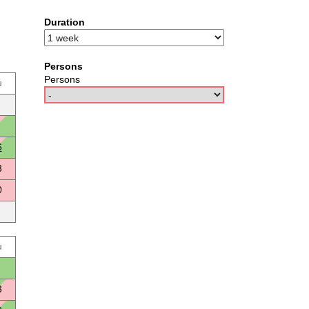
Duration
Persons
Persons
u
6
3
0
u
3