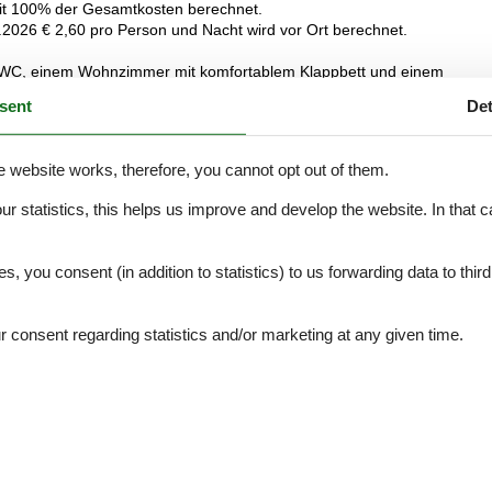
mit 100% der Gesamtkosten berechnet.
2026 € 2,60 pro Person und Nacht wird vor Ort berechnet.
e, WC, einem Wohnzimmer mit komfortablem Klappbett und einem
sent
Det
e website works, therefore, you cannot opt out of them.
oautos aufzuladen; ein Fahrradverleih ist auf Anfrage möglich.
our statistics, this helps us improve and develop the website. In that
.
sch abklären)
es, you consent (in addition to statistics) to us forwarding data to thir
consent regarding statistics and/or marketing at any given time.
arat berechnet.