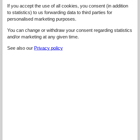
If you accept the use of all cookies, you consent (in addition
Overall:
5,0
to statistics) to us forwarding data to third parties for
Room:
4,8
personalised marketing purposes.
Services on site:
5,0
You can change or withdraw your consent regarding statistics
Value for money:
4,5
and/or marketing at any given time.
3 external reviews
See also our
Privacy policy
5,0
februar 2025
Cleaning:
5
Location:
5
Overall:
5
Room:
5
Services on site:
5
Value for money:
5
General:
Best house we've been in. Clean, spacious (!), complete,
warm, excellent location, just perfect.
4,6
februar 2025
Cleaning:
5
Location:
4
Overall:
5
Room:
5
Services on site:
5
Value for money:
4
4,8
marts 2024