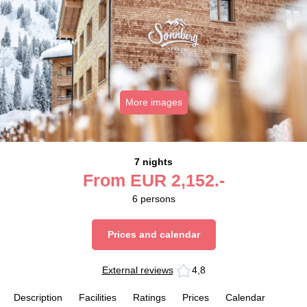
More images
7 nights
From
EUR
2,152.-
6
persons
Prices and calendar
External reviews
4,8
Description
Facilities
Ratings
Prices
Calendar