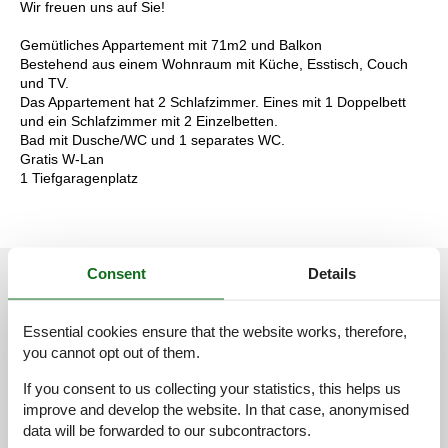
Wir freuen uns auf Sie!
Gemütliches Appartement mit 71m2 und Balkon
Bestehend aus einem Wohnraum mit Küche, Esstisch, Couch
und TV.
Das Appartement hat 2 Schlafzimmer. Eines mit 1 Doppelbett
und ein Schlafzimmer mit 2 Einzelbetten.
Bad mit Dusche/WC und 1 separates WC.
Gratis W-Lan
1 Tiefgaragenplatz
Consent
Details
External reviews
Our guest reviews
External reviews
4,8
Essential cookies ensure that the website works, therefore,
you cannot opt out of them.
If you consent to us collecting your statistics, this helps us
improve and develop the website. In that case, anonymised
Cleaning:
5,0
data will be forwarded to our subcontractors.
Location:
4,8