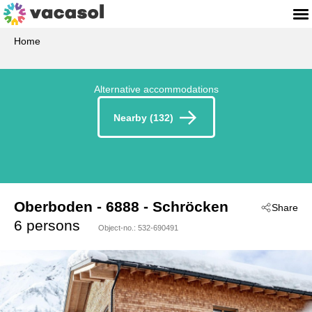
Home
Alternative accommodations
Nearby (132)
Oberboden
 - 6888
 - Schröcken
Share
6 persons
Object-no.:
532-690491