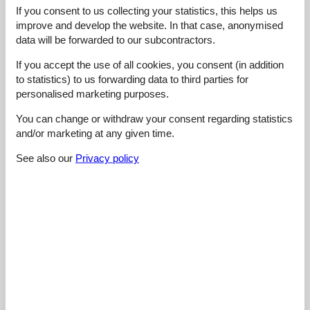
Services on site:
5,0
If you consent to us collecting your statistics, this helps us
Value for money:
4,0
improve and develop the website. In that case, anonymised
data will be forwarded to our subcontractors.
2 external reviews
If you accept the use of all cookies, you consent (in addition
to statistics) to us forwarding data to third parties for
4,4
august 2022
personalised marketing purposes.
Cleaning:
5
Location:
4
Overall:
5
Room:
4
Services on site:
5
Value for money:
4
You can change or withdraw your consent regarding statistics
General:
and/or marketing at any given time.
Besonders gut gefallen hat uns die Freundlichkeit und
Hilfsbereitschaft von Julia. Vielen Dank.
See also our
Privacy policy
4,8
februar 2022
Cleaning:
5
Location:
5
Overall:
5
Room:
5
Services on site:
5
Value for money:
4
General:
Sehr schöne und gut ausgestattete Ferienwohnung. Ein
besonderer Dank geht an die sehr engagierte und freundliche
Verwalterin, die bei allen Problemen ansprechbar und um eine
schnelle Lösung bemüht war.