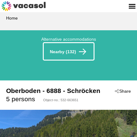
Home
Alternative accommodations
Nearby (132)
Oberboden
 - 6888
 - Schröcken
Share
5 persons
Object-no.:
532-663651