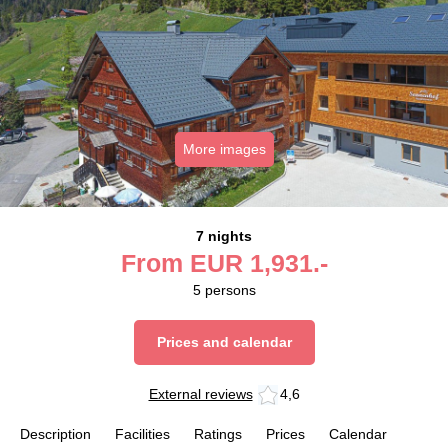
More images
7 nights
From
EUR
1,931.-
5
persons
Prices and calendar
External reviews
4,6
Description
Facilities
Ratings
Prices
Calendar