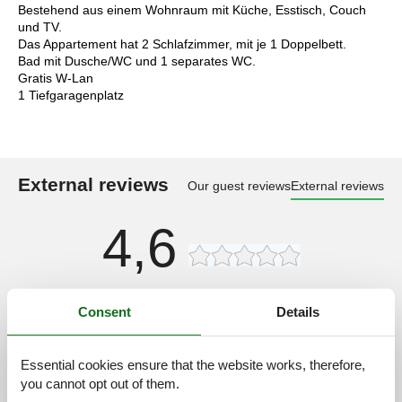
Bestehend aus einem Wohnraum mit Küche, Esstisch, Couch
und TV.
Das Appartement hat 2 Schlafzimmer, mit je 1 Doppelbett.
Bad mit Dusche/WC und 1 separates WC.
Gratis W-Lan
1 Tiefgaragenplatz
External reviews
Our guest reviews
External reviews
4,6
Cleaning:
5,0
Consent
Details
Location:
4,5
Overall:
5,0
Essential cookies ensure that the website works, therefore,
Room:
4,5
you cannot opt out of them.