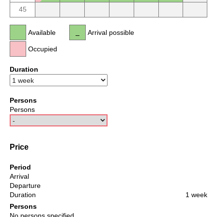
45
Available
Arrival possible
Occupied
Duration
Persons
Persons
Price
Period
Arrival
Departure
Duration
1 week
Persons
No persons specified