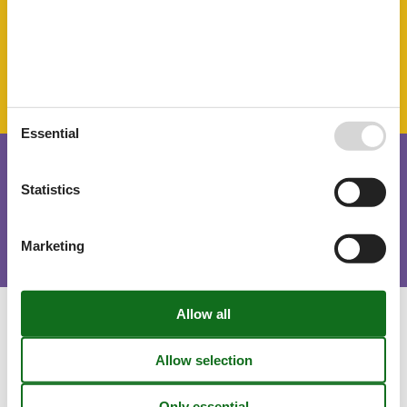
TV
SurroundingFacilities
Bicycle storage facility
Parking lot
Essential
Short stay
Statistics
There is a limited chance for a short vacation this year, typically
outside peak season.
Marketing
Calendar
Arrival