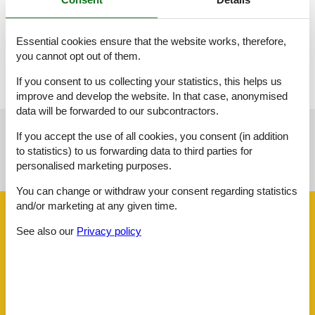
Unser stilvoll eingerichtetes Zimmer bietet alles, was du für
einen angenehmen Aufenthalt brauchst. Hochwertige
Essential cookies ensure that the website works, therefore,
Materialien, gemütliche Atmosphäre und ein modernes Design
you cannot opt out of them.
sorgen dafür, dass du dich vom ersten Moment an wohlfühlst.
If you consent to us collecting your statistics, this helps us
improve and develop the website. In that case, anonymised
data will be forwarded to our subcontractors.
If you accept the use of all cookies, you consent (in addition
See nearby objects
to statistics) to us forwarding data to third parties for
personalised marketing purposes.
See the course of the sun around the object
😎
You can change or withdraw your consent regarding statistics
and/or marketing at any given time.
Facilities
See also our
Privacy policy
AccommodationFacilities
Internet in the public area
Non-smoking house
Ski room