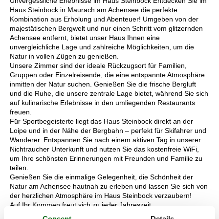
Unvergessliche Erlebnisse im Haus Steinbock Entdecken Sie im
Haus Steinbock in Maurach am Achensee die perfekte
Kombination aus Erholung und Abenteuer! Umgeben von der
majestätischen Bergwelt und nur einen Schritt vom glitzernden
Achensee entfernt, bietet unser Haus Ihnen eine
unvergleichliche Lage und zahlreiche Möglichkeiten, um die
Natur in vollen Zügen zu genießen.
Unsere Zimmer sind der ideale Rückzugsort für Familien,
Gruppen oder Einzelreisende, die eine entspannte Atmosphäre
inmitten der Natur suchen. Genießen Sie die frische Bergluft
und die Ruhe, die unsere zentrale Lage bietet, während Sie sich
auf kulinarische Erlebnisse in den umliegenden Restaurants
freuen.
Für Sportbegeisterte liegt das Haus Steinbock direkt an der
Loipe und in der Nähe der Bergbahn – perfekt für Skifahrer und
Wanderer. Entspannen Sie nach einem aktiven Tag in unserer
Nichtraucher Unterkunft und nutzen Sie das kostenfreie WiFi,
um Ihre schönsten Erinnerungen mit Freunden und Familie zu
teilen.
Genießen Sie die einmalige Gelegenheit, die Schönheit der
Natur am Achensee hautnah zu erleben und lassen Sie sich von
der herzlichen Atmosphäre im Haus Steinbock verzaubern!
Auf Ihr Kommen freut sich zu jeder Jahreszeit
Familie Haaser
Consent
Details