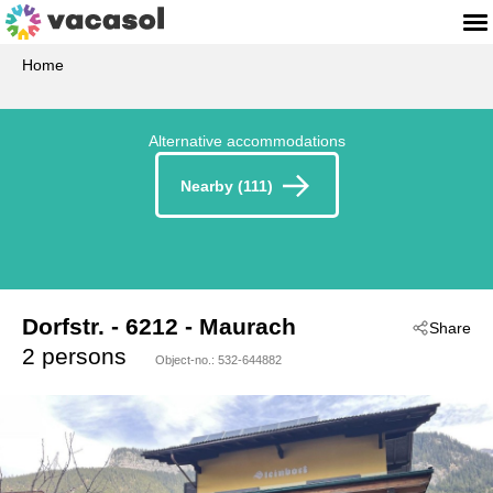
Home
Alternative accommodations
Nearby (111)
Dorfstr.
 - 6212
 - Maurach
Share
2 persons
Object-no.:
532-644882