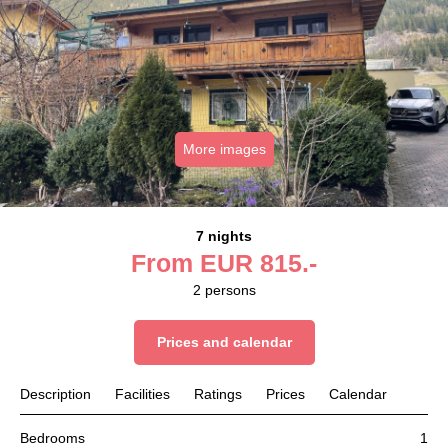
More images
7 nights
From
EUR
815.-
2
persons
Prices and calendar
Description
Facilities
Ratings
Prices
Calendar
Bedrooms
1