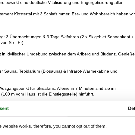
ewirkt eine deutliche Vitalisierung und Engergetisierung aller
tement Klostertal mit 3 Schlafzimmer, Ess- und Wohnbereich haben wi
g: 3 Übernachtungen & 3 Tage Skifahren (2 x Skigebiet Sonnenkopf + 
von So - Fr).
et in idyllischer Umgebung zwischen dem Arlberg und Bludenz. Genieß
er Sauna, Tepidarium (Biosauna) & Infrarot-Wärmekabine und
Ausgangspunkt für Skisafaris. Alleine in 7 Minuten sind sie im
0 m vom Haus ist die Einstiegsstelle) hinführt.
iet. Von dort aus garantieren über 94 Aufstiegshilfen SkiGENUSS total
sent
Det
en Sie nach unseren Pauschalen!
elbstwahltelefon und Safe
e website works, therefore, you cannot opt out of them.