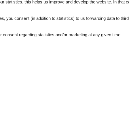
our statistics, this helps us improve and develop the website. In that
.
External reviews
4,5
eviews
es, you consent (in addition to statistics) to us forwarding data to thir
See nearby objects
consent regarding statistics and/or marketing at any given time.
4,8
4,4
4,7
4,2
4,6
4,6
juli 2026
5
Room:
4