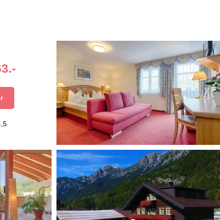
3.-
r
4,5