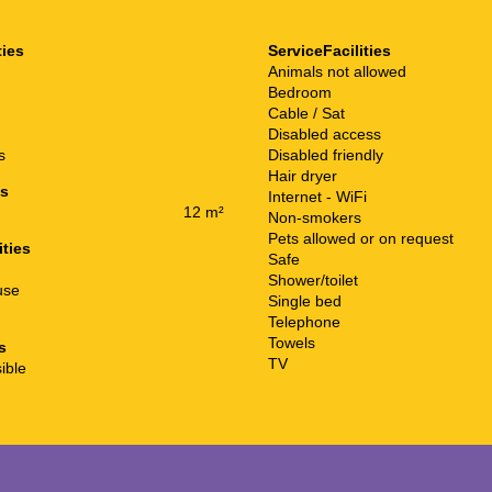
ties
ServiceFacilities
Animals not allowed
Bedroom
Cable / Sat
Disabled access
s
Disabled friendly
Hair dryer
es
Internet - WiFi
12 m²
Non-smokers
Pets allowed or on request
ities
Safe
Shower/toilet
use
Single bed
Telephone
Towels
s
TV
ible