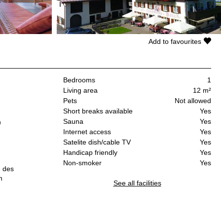
Add to favourites
Bedrooms
1
Living area
12 m²
Pets
Not allowed
Short breaks available
Yes
Sauna
Yes
n
Internet access
Yes
Satelite dish/cable TV
Yes
Handicap friendly
Yes
Non-smoker
Yes
e des
h
See all facilities