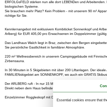
ERFOLGsFELD stärken nun alle dort LEBENDen und Arbeitenden. Es b
biologischen Systeme.
Sie brauchen mehr Platz? Kein Problem - mit unserem 90 m² Appar
richtige für Sie.
Kennlernangebot mit exklusivem Kombiticket Sonnenkopf und Arlber
Arlberg) für EUR 405,00 pro Erwachsenen im Doppelzimmer (gültig 
Das Landhaus Walch liegt in Braz, zwischen den Bergen eingebett
Sie persönliche Gastlichkeit in familiärer Atmosphäre.
220 m² Wellnessbereich in unserem Campinggebäude mit Finnisch
Zirbensauna.
In 30 Minuten in 5 Skigebieten mit über 200 Liftanlagen. Der ideale 
FAMILIENskigebiet am SONNENKOPF, wo auch ein GRATIS Skibus (10
Der ARLBERG ruft - In nur 15 Minuten sind Sie im weltbesten Skigeb
Con
Direkt neben dem Haus befindet sich die 6 km Langlaufloipe. Frag
Einzelzimmer Roggleskopf mit Dusche, WC, Fön, SAT-TV, W-LAN, S
Essential cookies ensure that th