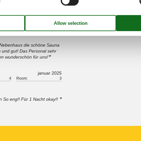
es weiterempfehlen.
marts 2025
5
Room:
5
m Nebenhaus die schöne Sauna
ch und gut! Das Personal sehr
dum wunderschön für uns!
januar 2025
4
Room:
3
n So eng!! Für 1 Nacht okay!!