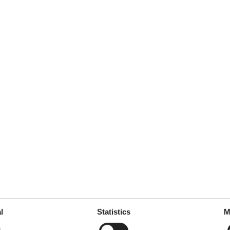
o dass wir den Eintritt ins
gehen eine Nische mit
 dem WC Platz zu nehmen.
januar 2026
5
Room:
5
 alt und hat sehr viel
an braucht. Frühstücksbüffet
ig uriger Gastraum. Sehr
dort wieder buchen.
august 2025
5
Room:
4
l
Statistics
M
gut…eine wirklich exponierte