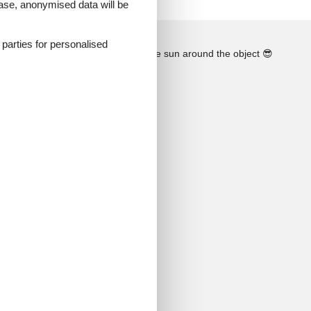
 case, anonymised data will be
d parties for personalised
See the course of the sun around the object
😎