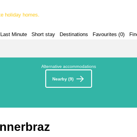
te holiday homes.
Last Minute
Short stay
Destinations
Favourites (
0
)
Fin
Alternative accommodations
Nearby (9)
 Innerbraz