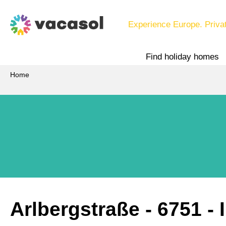
Experience Europe. Priva
Find holiday homes
Home
Arlbergstraße
 - 6751
 -