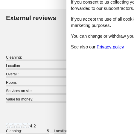
If you consent to us collecting y
forwarded to our subcontractors
External reviews
Our guest r
If you accept the use of all cooki
marketing purposes.
4,5
You can change or withdraw your 
See also our
Privacy policy
Cleaning:
Location:
Overall:
Room:
Services on site:
Value for money:
12 external reviews
4,2
Cleaning:
5
Location:
4
Overall: