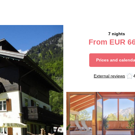
7 nights
From
EUR
66
Prices and calenda
External reviews