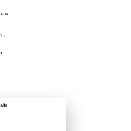
r das
1 x
en
.
ails