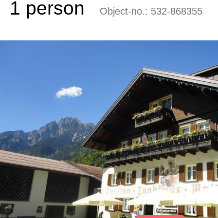
1 person
Object-no.:
532-868355