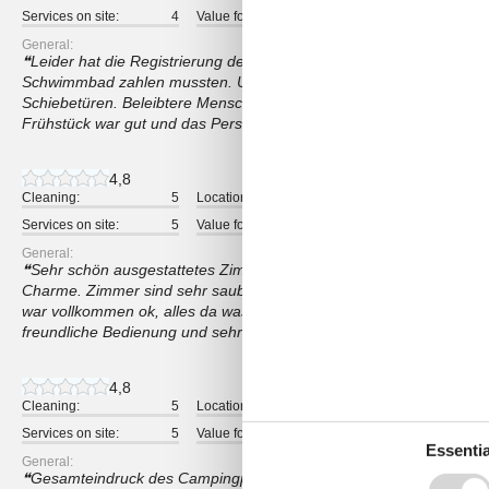
Services on site:
4
Value for money:
4
General:
Leider hat die Registrierung der Gästekarte nicht gleich geklappt, s
Schwimmbad zahlen mussten. Unser Zimmer war groß, das Bad hin
Schiebetüren. Beleibtere Menschen würden es nicht schaffen, auf
Frühstück war gut und das Personal freundlich
4,8
Cleaning:
5
Location:
4
Overall:
Services on site:
5
Value for money:
5
General:
Sehr schön ausgestattetes Zimmer im alten Haupthaus. Da Haus ist
Charme. Zimmer sind sehr sauber und es ist alles vorhanden was m
war vollkommen ok, alles da was man zum Frühstück möchte. Richt
freundliche Bedienung und sehr aufmerksam. Ich werde sicherlich 
4,8
Cleaning:
5
Location:
5
Overall:
Services on site:
5
Value for money:
5
Essentia
General:
Gesamteindruck des Campingplatzes und dem Landhaus war sehr 