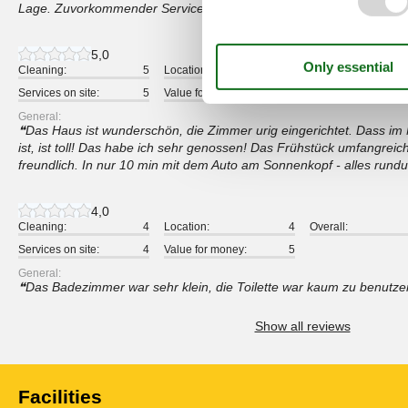
Lage. Zuvorkommender Service vom gesamten Team. Kann/werde 
5,0
Cleaning:
5
Location:
5
Overall:
Services on site:
5
Value for money:
5
General:
Das Haus ist wunderschön, die Zimmer urig eingerichtet. Dass i
ist, ist toll! Das habe ich sehr genossen! Das Frühstück umfangrei
freundlich. In nur 10 min mit dem Auto am Sonnenkopf - alles run
4,0
Cleaning:
4
Location:
4
Overall:
Services on site:
4
Value for money:
5
General:
Das Badezimmer war sehr klein, die Toilette war kaum zu benutze
Show all reviews
Facilities