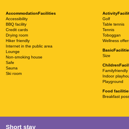
AccommodationFacilities
ActivityFacili
Accessibility
Golf
BBQ facility
Table tennis
Credit cards
Tennis
Drying room
Toboggan
Hiker friendly
Wellness offer
Internet in the public area
BasicFaciliti
Lounge
Size
Non-smoking house
Safe
ChildrenFacil
Sauna
Familyfriendly
Ski room
Indoor playho
Playground
Food facilitie
Breakfast poss
Short stay