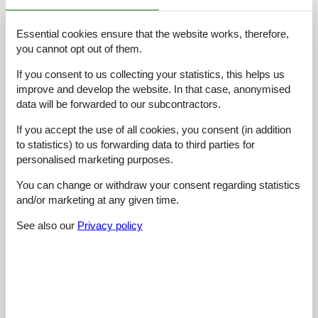
4,2
juli 2026
Essential cookies ensure that the website works, therefore,
Cleaning:
5
Location:
4
Overall:
5
you cannot opt out of them.
Room:
4
Services on site:
4
Value for money:
4
If you consent to us collecting your statistics, this helps us
General:
Leider hat die Registrierung der Gästekarte nicht gleich
improve and develop the website. In that case, anonymised
geklappt, so dass wir den Eintritt ins Schwimmbad zahlen
data will be forwarded to our subcontractors.
mussten. Unser Zimmer war groß, das Bad hingehen eine
Nische mit Schiebetüren. Beleibtere Menschen würden es nicht
If you accept the use of all cookies, you consent (in addition
schaffen, auf dem WC Platz zu nehmen. Frühstück war gut und
to statistics) to us forwarding data to third parties for
das Personal freundlich
personalised marketing purposes.
You can change or withdraw your consent regarding statistics
4,8
januar 2026
and/or marketing at any given time.
Cleaning:
5
Location:
4
Overall:
5
Room:
5
Services on site:
5
Value for money:
5
See also our
Privacy policy
General:
Sehr schön ausgestattetes Zimmer im alten Haupthaus. Da
Haus ist alt und hat sehr viel Charme. Zimmer sind sehr sauber
und es ist alles vorhanden was man braucht. Frühstücksbüffet
war vollkommen ok, alles da was man zum Frühstück möchte.
Richtig uriger Gastraum. Sehr freundliche Bedienung und sehr
aufmerksam. Ich werde sicherlich dort wieder buchen.