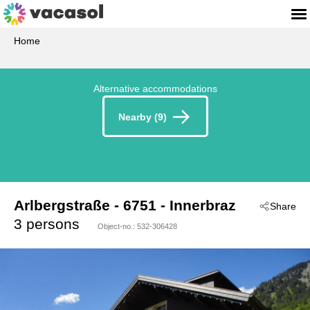
Home
Alternative accommodations
Nearby (9)
Arlbergstraße
 - 6751
 - Innerbraz
Share
3 persons
Object-no.:
532-306428