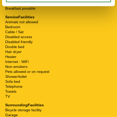
Food facilities
Breakfast possible
ServiceFacilities
Animals not allowed
Bedroom
Cable / Sat
Disabled access
Disabled friendly
Double bed
Hair dryer
Heater
Internet - WiFi
Non-smokers
Pets allowed or on request
Shower/toilet
Sofa bed
Telephone
Towels
TV
SurroundingFacilities
Bicycle storage facility
Garage