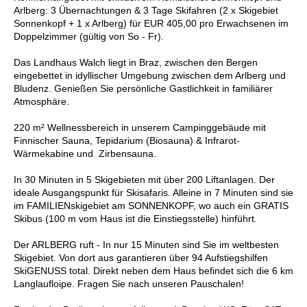
Arlberg: 3 Übernachtungen & 3 Tage Skifahren (2 x Skigebiet
Sonnenkopf + 1 x Arlberg) für EUR 405,00 pro Erwachsenen im
Doppelzimmer (gültig von So - Fr).
Das Landhaus Walch liegt in Braz, zwischen den Bergen
eingebettet in idyllischer Umgebung zwischen dem Arlberg und
Bludenz. Genießen Sie persönliche Gastlichkeit in familiärer
Atmosphäre.
220 m² Wellnessbereich in unserem Campinggebäude mit
Finnischer Sauna, Tepidarium (Biosauna) & Infrarot-
Wärmekabine und Zirbensauna.
In 30 Minuten in 5 Skigebieten mit über 200 Liftanlagen. Der
ideale Ausgangspunkt für Skisafaris. Alleine in 7 Minuten sind sie
im FAMILIENskigebiet am SONNENKOPF, wo auch ein GRATIS
Skibus (100 m vom Haus ist die Einstiegsstelle) hinführt.
Der ARLBERG ruft - In nur 15 Minuten sind Sie im weltbesten
Skigebiet. Von dort aus garantieren über 94 Aufstiegshilfen
SkiGENUSS total. Direkt neben dem Haus befindet sich die 6 km
Langlaufloipe. Fragen Sie nach unseren Pauschalen!