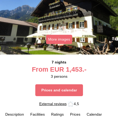
More images
7 nights
From
EUR
1,453.-
3
persons
Prices and calendar
External reviews
4,5
Description
Facilities
Ratings
Prices
Calendar