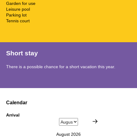
Garden for use
Leisure pool
Parking lot
Tennis court
Short stay
There is a possible chance for a short vacation this year.
Calendar
Arrival
August 2026