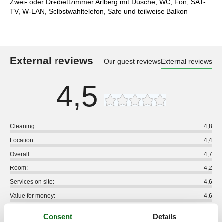
Zwei- oder Dreibettzimmer Arlberg mit Dusche, WC, Fön, SAT-
TV, W-LAN, Selbstwahltelefon, Safe und teilweise Balkon
External reviews
Our guest reviews
External reviews
4,5
Cleaning:
4,8
Location:
4,4
Overall:
4,7
Room:
4,2
Services on site:
4,6
Value for money:
4,6
12 external reviews
Consent
Details