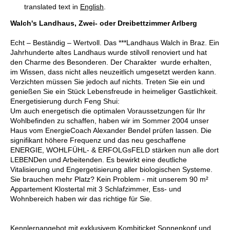
translated text in
English
.
Walch's Landhaus, Zwei- oder Dreibettzimmer Arlberg
Echt – Beständig – Wertvoll. Das ***Landhaus Walch in Braz. Ein
Jahrhunderte altes Landhaus wurde stilvoll renoviert und hat
den Charme des Besonderen. Der Charakter wurde erhalten,
im Wissen, dass nicht alles neuzeitlich umgesetzt werden kann.
Verzichten müssen Sie jedoch auf nichts. Treten Sie ein und
genießen Sie ein Stück Lebensfreude in heimeliger Gastlichkeit.
Energetisierung durch Feng Shui:
Um auch energetisch die optimalen Voraussetzungen für Ihr
Wohlbefinden zu schaffen, haben wir im Sommer 2004 unser
Haus vom EnergieCoach Alexander Bendel prüfen lassen. Die
signifikant höhere Frequenz und das neu geschaffene
ENERGIE, WOHLFÜHL- & ERFOLGsFELD stärken nun alle dort
LEBENDen und Arbeitenden. Es bewirkt eine deutliche
Vitalisierung und Engergetisierung aller biologischen Systeme.
Sie brauchen mehr Platz? Kein Problem - mit unserem 90 m²
Appartement Klostertal mit 3 Schlafzimmer, Ess- und
Wohnbereich haben wir das richtige für Sie.
Kennlernangebot mit exklusivem Kombiticket Sonnenkopf und