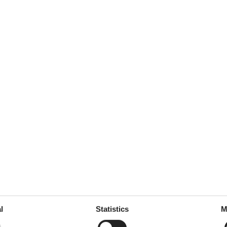
juli 2023
1
Room:
1
marts 2022
5
Friendliness:
5
5
Services on site:
5
januar 2020
5
Room:
5
l
Statistics
M