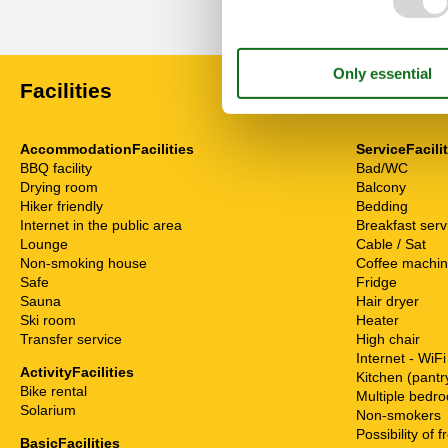
Show all reviews
Facilities
AccommodationFacilities
ServiceFacili
BBQ facility
Bad/WC
Drying room
Balcony
Hiker friendly
Bedding
Internet in the public area
Breakfast serv
Lounge
Cable / Sat
Non-smoking house
Coffee machi
Safe
Fridge
Sauna
Hair dryer
Ski room
Heater
Transfer service
High chair
Internet - WiFi
ActivityFacilities
Kitchen (pantr
Bike rental
Multiple bedr
Solarium
Non-smokers
Possibility of 
BasicFacilities