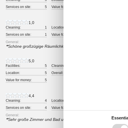
Services on site:
5
Value for money:
5
1,0
Cleaning:
1
Location:
1
Overall:
Services on site:
1
Value for money:
1
General:
Schöne großzügige Räumlichkeiten und traumhafte Aussicht!
5,0
Facilities:
5
Cleaning:
5
Comfort:
Location:
5
Overall:
5
Room:
Value for money:
5
4,4
Cleaning:
4
Location:
5
Overall:
Services on site:
4
Value for money:
4
General:
Essentia
Sehr große Zimmer und Bad und WC getrennt. Super!