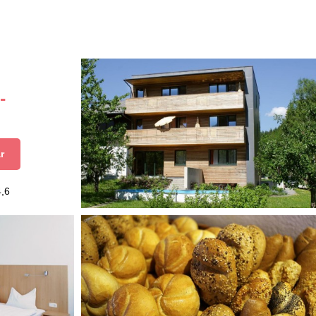
-
r
4,6