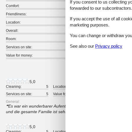
If you consent to us collecting y
Comfort:
forwarded to our subcontractors
Friendliness:
If you accept the use of all cooki
Location:
marketing purposes.
Overall:
You can change or withdraw your 
Room:
See also our
Privacy policy
Services on site:
Value for money:
17 external reviews
5,0
Cleaning:
5
Location:
5
Overall:
Services on site:
5
Value for money:
5
General:
Es war ein wunderbarer Aufenthalt, die Wohnung ist modern und to
und die gesamte Familie ist sehr herzlich, beim Frühstück wurden wi
5,0
Cleaning:
5
Location:
5
Overall: