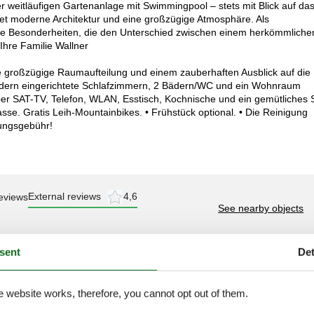
 weitläufigen Gartenanlage mit Swimmingpool – stets mit Blick auf da
et moderne Architektur und eine großzügige Atmosphäre. Als
 die Besonderheiten, die den Unterschied zwischen einem herkömmliche
hre Familie Wallner
e großzügige Raumaufteilung und einem zauberhaften Ausblick auf die
modern eingerichtete Schlafzimmern, 2 Bädern/WC und ein Wohnraum
er SAT-TV, Telefon, WLAN, Esstisch, Kochnische und ein gemütliches 
sse. Gratis Leih-Mountainbikes. • Frühstück optional. • Die Reinigung
gungsgebühr!
External reviews
4,6
eviews
See nearby objects
sent
Det
5,0
e website works, therefore, you cannot opt out of them.
4,6