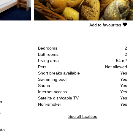
Add to favourites
Bedrooms
2
Bathrooms
2
Living area
54 m²
Pets
Not allowed
Short breaks available
Yes
n
Swimming pool
Yes
Sauna
Yes
Internet access
Yes
Satelite dish/cable TV
Yes
on
Non-smoker
Yes
.
See all facilities
uto