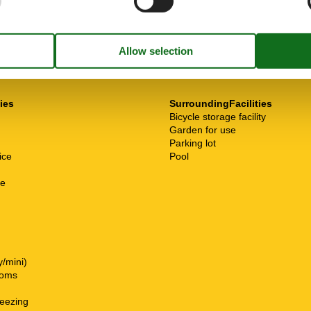
ties
SurroundingFacilities
Bicycle storage facility
Garden for use
Parking lot
ice
Pool
ne
y/mini)
ooms
freezing