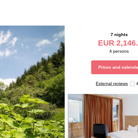
7 nights
EUR
2,146.
4
persons
Prices and calenda
External reviews