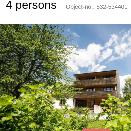
4 persons
Object-no.:
532-534401