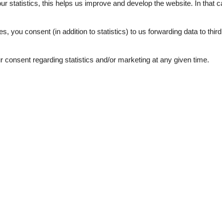
our statistics, this helps us improve and develop the website. In that
5,0
.
5,0
es, you consent (in addition to statistics) to us forwarding data to thir
4,9
4,8
consent regarding statistics and/or marketing at any given time.
4,7
4,5
4,3
december 2025
5
Room:
5
p ausgestattet! Herr Wallner
r liebevoll betreut.
august 2025
5
Room:
5