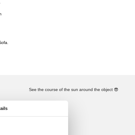
s
n
Sofa.
See the course of the sun around the object
😎
ails