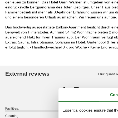
genießen zu können. Das Hotel Garni Wallner ist umgeben von einer
eindrucksvolle Bergpanorama des Toten Gebirges. Unser Haus biet
Familienbetrieb mit mehr als 30-jähriger Erfahrung wissen wir um
und einem besonderen Urlaub ausmachen. Wir freuen uns auf Sie. I
Das hochwertig ausgestattete Balkon-Apartment besticht durch ein
Bergwelt von Hinterstoder. Auf rund 54 m2 Wohnfläche bieten 2 
ausreichend Platz für Ihren Traumurlaub. Der Wohnraum verfügt üb
Extras: Sauna, Infrarotsauna, Solarium im Hotel. Gartenpool & Terra
erfolgt täglich. • Handtuchwechsel 3 x pro Woche • Keine Endreini
External reviews
Our guest r
4,6
Con
Facilities:
Essential cookies ensure that th
Cleaning: