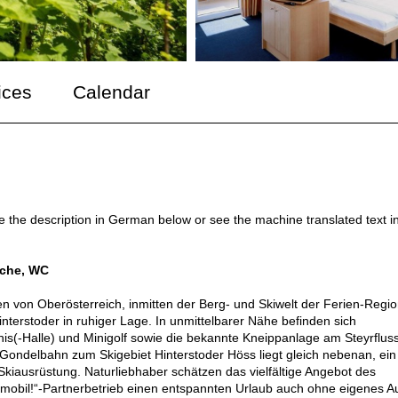
ices
Calendar
ee the description in German below or see the machine translated text i
sche, WC
en von Oberösterreich, inmitten der Berg- und Skiwelt der Ferien-Regi
Hinterstoder in ruhiger Lage. In unmittelbarer Nähe befinden sich
is(-Halle) und Minigolf sowie die bekannte Kneippanlage am Steyrfluss
 Gondelbahn zum Skigebiet Hinterstoder Höss liegt gleich nebenan, ein
kiausrüstung. Naturliebhaber schätzen das vielfältige Angebot des
t mobil!“-Partnerbetrieb einen entspannten Urlaub auch ohne eigenes A