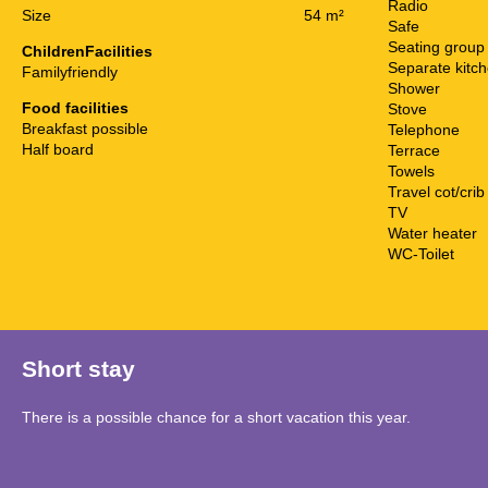
Radio
Size
54 m²
Safe
Seating group
ChildrenFacilities
Separate kitc
Familyfriendly
Shower
Food facilities
Stove
Breakfast possible
Telephone
Half board
Terrace
Towels
Travel cot/crib
TV
Water heater
WC-Toilet
Short stay
There is a possible chance for a short vacation this year.