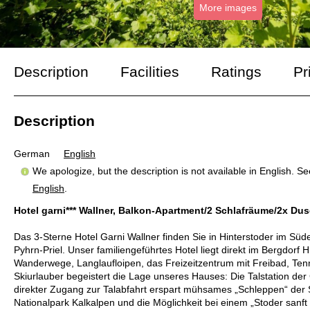
More images
Description
Facilities
Ratings
Pr
Description
German
English
We apologize, but the description is not available in English. S
English
.
Hotel garni*** Wallner, Balkon-Apartment/2 Schlafräume/2x Du
Das 3-Sterne Hotel Garni Wallner finden Sie in Hinterstoder im Süd
Pyhrn-Priel. Unser familiengeführtes Hotel liegt direkt im Bergdorf 
Wanderwege, Langlaufloipen, das Freizeitzentrum mit Freibad, Tenn
Skiurlauber begeistert die Lage unseres Hauses: Die Talstation der
direkter Zugang zur Talabfahrt erspart mühsames „Schleppen“ der S
Nationalpark Kalkalpen und die Möglichkeit bei einem „Stoder sanf