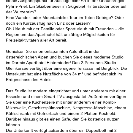
ideale Ausgangspunkt für Ausflüge aller Art in der Urlaubsregion
Pyhrn-Priel. Ein Skiabenteuer im Skigebiet Hinterstoder oder auf
der Wurzeralm?
Eine Wander- oder Mountainbike-Tour im Toten Gebirge? Oder
doch ein Kurzausflug nach Linz oder Liezen?
Ob Urlaub mit der Familie oder Sporturlaub mit Freunden – die
Region um das Aparthotel hält unzählige Möglichkeiten für
Freizeitaktivitäten aller Art bereit.
Genießen Sie einen entspannten Aufenthalt in den
österreichischen Alpen und buchen Sie dieses moderne Studio
im Dormio Aparthotel Hinterstoder! Das 2-Personen-Studio
Gleinkersee verfügt über eine eigene Terrasse mit Bergblick. Die
Unterkunft hat eine Nutzfläche von 34 m² und befindet sich im
Erdgeschoss des Hotels.
Das Studio ist modern eingerichtet und unter anderem mit einer
Essecke und einem Smart-TV ausgestattet. Außerdem verfügen
Sie über eine Küchenzeile mit unter anderem einer Kombi-
Mikrowelle, Geschirrspülmaschine, Nespresso-Maschine, einem
Kühlschrank mit Gefrierfach und einem 2-Platten-Kochfeld.
Darüber hinaus gibt es einen Safe, den Sie kostenlos nutzen
können.
Die Unterkunft verfügt außerdem über ein Doppelbett mit 2