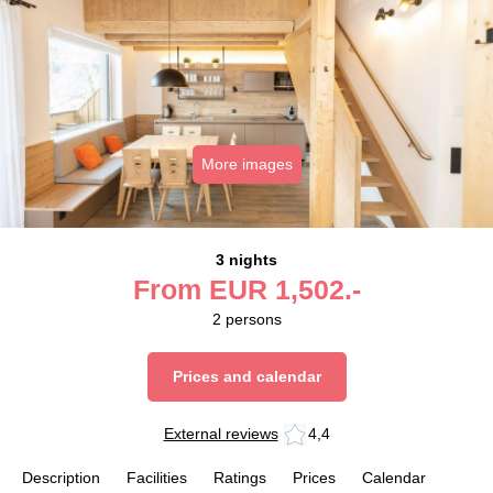
More images
3 nights
From
EUR
1,502.-
2
persons
Prices and calendar
External reviews
4,4
Description
Facilities
Ratings
Prices
Calendar