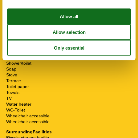
High chair
Internet - WiFi
Mikrowelle
Non-smokers
Pets allowed or on request
Possibility of freezing
Running water
Seating group
Separate kitchen
Shower
Shower/toilet
Soap
Stove
Terrace
Toilet paper
Towels
TV
Water heater
WC-Toilet
Wheelchair accessible
Wheelchair accessible
SurroundingFacilities
Bicycle storage facility