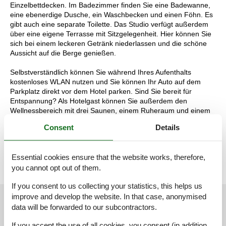
Einzelbettdecken. Im Badezimmer finden Sie eine Badewanne,
eine ebenerdige Dusche, ein Waschbecken und einen Föhn. Es
gibt auch eine separate Toilette. Das Studio verfügt außerdem
über eine eigene Terrasse mit Sitzgelegenheit. Hier können Sie
sich bei einem leckeren Getränk niederlassen und die schöne
Aussicht auf die Berge genießen.
Selbstverständlich können Sie während Ihres Aufenthalts
kostenloses WLAN nutzen und Sie können Ihr Auto auf dem
Parkplatz direkt vor dem Hotel parken. Sind Sie bereit für
Entspannung? Als Hotelgast können Sie außerdem den
Wellnessbereich mit drei Saunen, einem Ruheraum und einem
Fitnessraum kostenlos nutzen.
Consent
Details
Die Aufteilung der Unterkunft kann variieren. Die Grundrisse und
Bilder vermitteln einen guten Eindruck, dienen aber nur zur
Veranschaulichung.
Essential cookies ensure that the website works, therefore,
you cannot opt out of them.
If you consent to us collecting your statistics, this helps us
improve and develop the website. In that case, anonymised
External reviews
Our guest reviews
External reviews
data will be forwarded to our subcontractors.
If you accept the use of all cookies, you consent (in addition