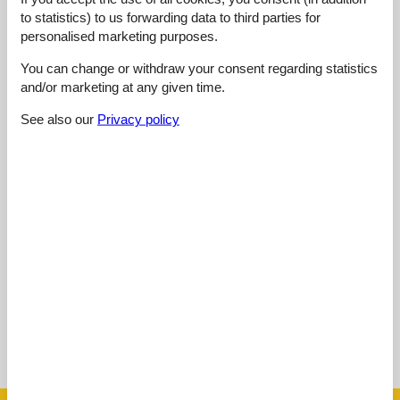
4,4
to statistics) to us forwarding data to third parties for
personalised marketing purposes.
You can change or withdraw your consent regarding statistics
Cleaning:
3,0
and/or marketing at any given time.
Location:
4,0
See also our
Privacy policy
Overall:
5,0
Room:
5,0
Services on site:
5,0
Value for money:
5,0
External reviews
No detailed external reviews
See nearby objects
See the course of the sun around the object
😎