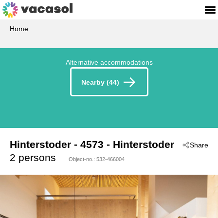
Home
Alternative accommodations
Nearby (44)
Hinterstoder
 - 4573
 - Hinterstoder
Share
2 persons
Object-no.:
532-466004