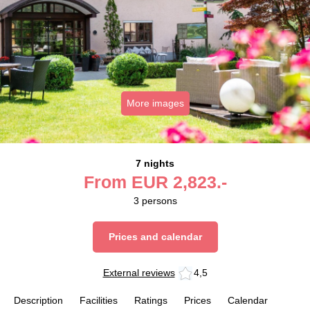
More images
7 nights
From
EUR
2,823.-
3
persons
Prices and calendar
External reviews
4,5
Description
Facilities
Ratings
Prices
Calendar