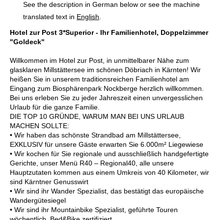
See the description in German below or see the machine
translated text in
English
.
Hotel zur Post 3*Superior - Ihr Familienhotel, Doppelzimmer
"Goldeck"
Willkommen im Hotel zur Post, in unmittelbarer Nähe zum
glasklaren Millstättersee im schönen Döbriach in Kärnten! Wir
heißen Sie in unserem traditionsreichen Familienhotel am
Eingang zum Biosphärenpark Nockberge herzlich willkommen.
Bei uns erleben Sie zu jeder Jahreszeit einen unvergesslichen
Urlaub für die ganze Familie.
DIE TOP 10 GRÜNDE, WARUM MAN BEI UNS URLAUB
MACHEN SOLLTE:
• Wir haben das schönste Strandbad am Millstättersee,
EXKLUSIV für unsere Gäste erwarten Sie 6.000m² Liegewiese
• Wir kochen für Sie regionale und ausschließlich handgefertigte
Gerichte, unser Menü R40 – Regional40, alle unsere
Hauptzutaten kommen aus einem Umkreis von 40 Kilometer, wir
sind Kärntner Genusswirt
• Wir sind ihr Wander Spezialist, das bestätigt das europäische
Wandergütesiegel
• Wir sind ihr Mountainbike Spezialist, geführte Touren
wöchentlich, Bed&Bike zertifiziert