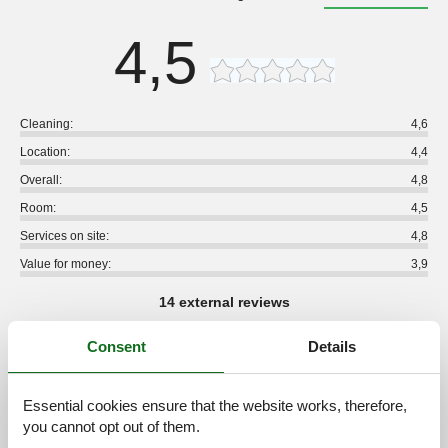
4,5
Cleaning:
4,6
Location:
4,4
Overall:
4,8
Room:
4,5
Services on site:
4,8
Value for money:
3,9
14 external reviews
Consent
Details
5,0
oktober 2024
Cleaning:
5
Location:
5
Overall:
5
Room:
5
Services on site:
5
Value for money:
5
Essential cookies ensure that the website works, therefore,
you cannot opt out of them.