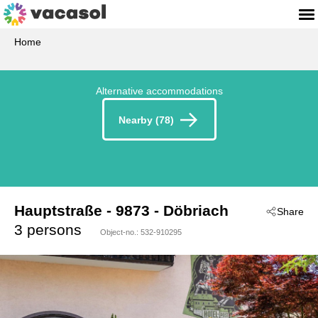
Home
Alternative accommodations
Nearby (78)
Hauptstraße
 - 9873
 - Döbriach
Share
3 persons
Object-no.:
532-910295