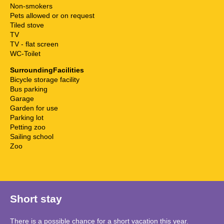
Non-smokers
Pets allowed or on request
Tiled stove
TV
TV - flat screen
WC-Toilet
SurroundingFacilities
Bicycle storage facility
Bus parking
Garage
Garden for use
Parking lot
Petting zoo
Sailing school
Zoo
Short stay
There is a possible chance for a short vacation this year.