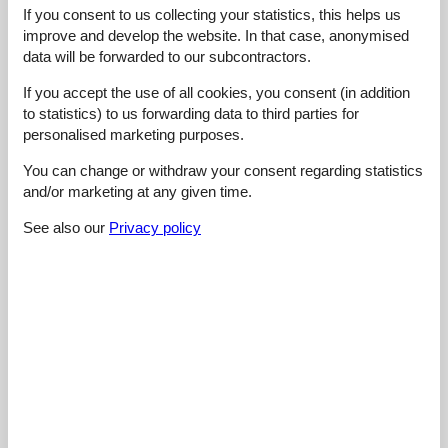
4,8
marts 2024
If you consent to us collecting your statistics, this helps us
Cleaning:
5
Location:
4
Overall:
5
improve and develop the website. In that case, anonymised
Room:
5
Services on site:
5
Value for money:
5
data will be forwarded to our subcontractors.
If you accept the use of all cookies, you consent (in addition
4,6
oktober 2023
to statistics) to us forwarding data to third parties for
Cleaning:
5
Location:
4
Overall:
5
personalised marketing purposes.
Room:
4
Services on site:
5
Value for money:
5
General:
You can change or withdraw your consent regarding statistics
Kein Kühlschrank im Zimmer
and/or marketing at any given time.
See also our
Privacy policy
4,8
september 2023
Cleaning:
5
Location:
5
Overall:
5
Room:
5
Services on site:
5
Value for money:
4
General:
Wir glauben, die Tourismusabgabe doppelt bezahlt zu haben,
das Essen beim Abendbuffet war lauwarm. Personal beim
Frühstück und an der Rezeption waren sehr freundlich und sehr
große Auswahl beim Frühstück
4,6
juli 2023
Cleaning:
4
Location:
5
Overall:
5