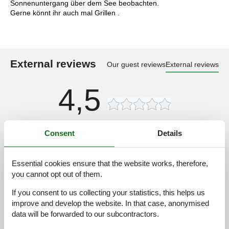
Sonnenuntergang über dem See beobachten.
Gerne könnt ihr auch mal Grillen .
External reviews
Our guest reviews
External reviews
4,5
Cleaning:
4,7
Consent
Details
Location:
4,0
Overall:
4,7
Essential cookies ensure that the website works, therefore,
you cannot opt out of them.
Room:
4,4
Services on site:
4,7
If you consent to us collecting your statistics, this helps us
improve and develop the website. In that case, anonymised
Value for money:
4,7
data will be forwarded to our subcontractors.
2 external reviews