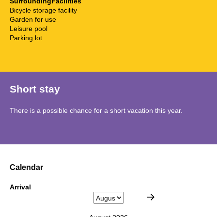
SurroundingFacilities
Bicycle storage facility
Garden for use
Leisure pool
Parking lot
Short stay
There is a possible chance for a short vacation this year.
Calendar
Arrival