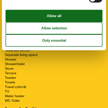
Internet - WiFi
Kitchen (pantry/mini)
Living room
Mikrowelle
Mini-Bar
Non-smokers
Pets allowed or on request
Possibility of freezing
Sea view
Seating group
Separate kitchen
Separate living space
Shower
Shower/toilet
Stove
Terrace
Toaster
Towels
Travel cot/crib
TV
Water heater
WC-Toilet