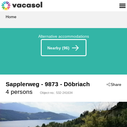
Home
Alternative accommodations
Nearby (96)
Sapplerweg
 - 9873
 - Döbriach
Share
4 persons
Object-no.:
532-241634