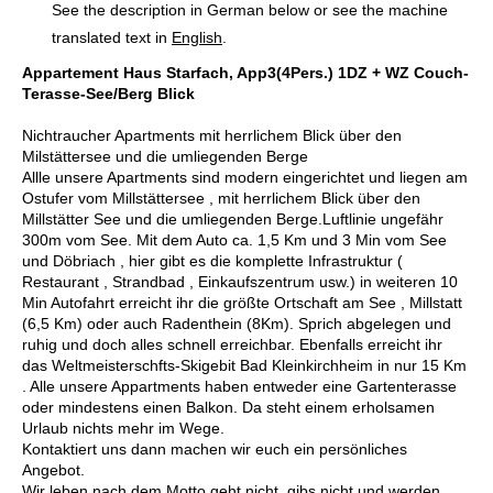
See the description in German below or see the machine
translated text in
English
.
Appartement Haus Starfach, App3(4Pers.) 1DZ + WZ Couch-
Terasse-See/Berg Blick
Nichtraucher Apartments mit herrlichem Blick über den
Milstättersee und die umliegenden Berge
Allle unsere Apartments sind modern eingerichtet und liegen am
Ostufer vom Millstättersee , mit herrlichem Blick über den
Millstätter See und die umliegenden Berge.Luftlinie ungefähr
300m vom See. Mit dem Auto ca. 1,5 Km und 3 Min vom See
und Döbriach , hier gibt es die komplette Infrastruktur (
Restaurant , Strandbad , Einkaufszentrum usw.) in weiteren 10
Min Autofahrt erreicht ihr die größte Ortschaft am See , Millstatt
(6,5 Km) oder auch Radenthein (8Km). Sprich abgelegen und
ruhig und doch alles schnell erreichbar. Ebenfalls erreicht ihr
das Weltmeisterschfts-Skigebit Bad Kleinkirchheim in nur 15 Km
. Alle unsere Appartments haben entweder eine Gartenterasse
oder mindestens einen Balkon. Da steht einem erholsamen
Urlaub nichts mehr im Wege.
Kontaktiert uns dann machen wir euch ein persönliches
Angebot.
Wir leben nach dem Motto geht nicht, gibs nicht und werden