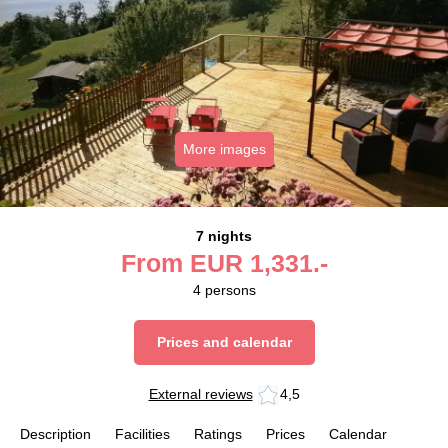
More images
7 nights
From
EUR
1,331.-
4
persons
Prices and calendar
External reviews
4,5
Description
Facilities
Ratings
Prices
Calendar