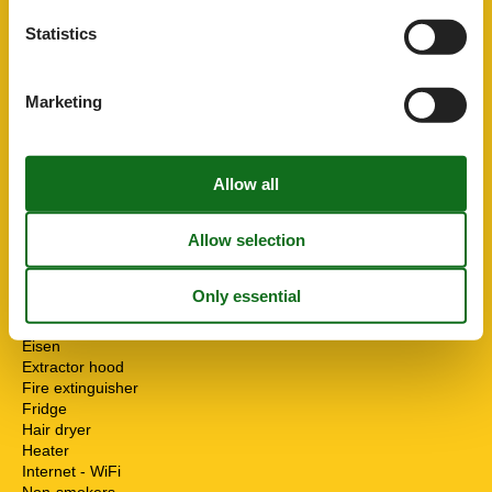
BasicFacilities
Size
70 m²
Statistics
ChildrenFacilities
Familyfriendly
Marketing
ServiceFacilities
Animals not allowed
Bad/WC
Balcony
Bedding
Bedroom
Cable / Sat
Coffee machine
Desk
Dishwasher
Dryer
Eisen
Extractor hood
Fire extinguisher
Fridge
Hair dryer
Heater
Internet - WiFi
Non-smokers