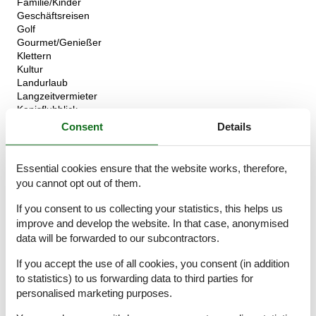
Familie/Kinder
Geschäftsreisen
Golf
Gourmet/Genießer
Klettern
Kultur
Landurlaub
Langzeitvermieter
Kanisfluhblick
Rad fahren
Consent
Details
Romantikurlaub
Uneingeschränkter Bergblick
Senioren
Essential cookies ensure that the website works, therefore,
Tickets
you cannot opt out of them.
Urlaub in historischen Gebäuden
Urlaub mit Pool
If you consent to us collecting your statistics, this helps us
Wandern/Walking
improve and develop the website. In that case, anonymised
Wellness/Fitness/Gesundheit
data will be forwarded to our subcontractors.
Wintersport (Ski, Langlauf)
If you accept the use of all cookies, you consent (in addition
Ferienwohnung Sonnenaufgang:
to statistics) to us forwarding data to third parties for
Wohnzimmer mit Couch und Essbereich - Küchenzeile mit
personalised marketing purposes.
Kühlschrank, Elektroherd, Geschirrspüler und Backrohr - 2
Schlafzimmer mit Doppelbetten - Badezimmer mit Dusche und