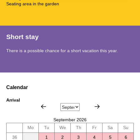
Seating area in the garden
Short stay
There is a possible chance for a short vacation this year.
Calendar
Arrival
September 2026
Mo
Tu
We
Th
Fr
Sa
Su
36
1
2
3
4
5
6