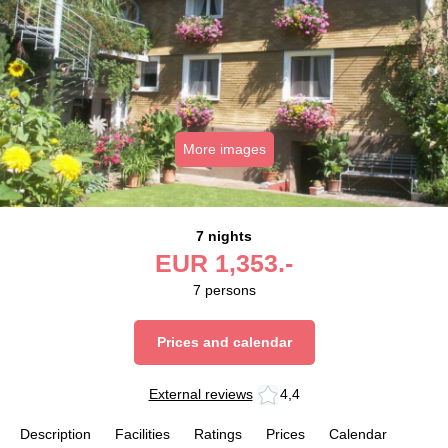
More images
7 nights
EUR
1,353.-
7
persons
Prices and calendar
External reviews
4,4
Description
Facilities
Ratings
Prices
Calendar