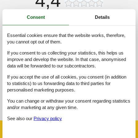
4,4
Consent
Details
Facilities:
3,8
Cleaning:
4,7
Essential cookies ensure that the website works, therefore,
Friendliness:
5,0
you cannot opt out of them.
Location:
4,9
If you consent to us collecting your statistics, this helps us
Value for money:
4,1
improve and develop the website. In that case, anonymised
data will be forwarded to our subcontractors.
External reviews
No detailed external reviews
If you accept the use of all cookies, you consent (in addition
to statistics) to us forwarding data to third parties for
personalised marketing purposes.
See nearby objects
You can change or withdraw your consent regarding statistics
and/or marketing at any given time.
See the course of the sun around the object
😎
See also our
Privacy policy
Facilities