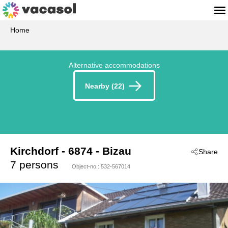
Home
Alternative accommodations
Nearby (22)
Kirchdorf
 - 6874
 - Bizau
Share
7 persons
Object-no.:
532-567014