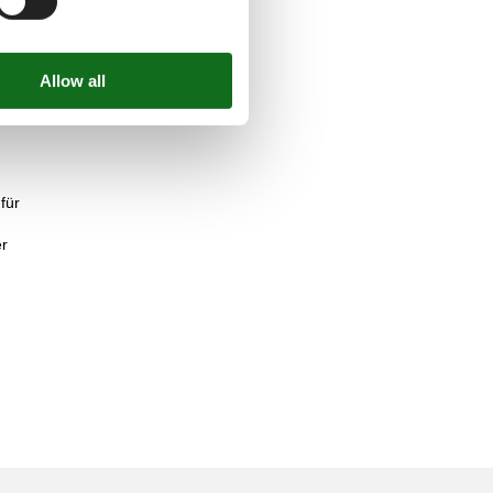
für
er