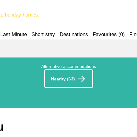
te holiday homes.
Last Minute
Short stay
Destinations
Favourites (
0
)
Fin
Alternative accommodations
Nearby (63)
u