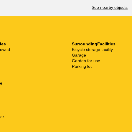
See nearby objects
ties
SurroundingFacilities
llowed
Bicycle storage facility
Garage
Garden for use
Parking lot
ne
d
her