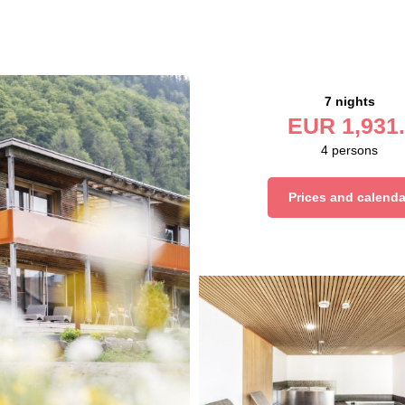
7 nights
EUR
1,931.
4
persons
Prices and calenda