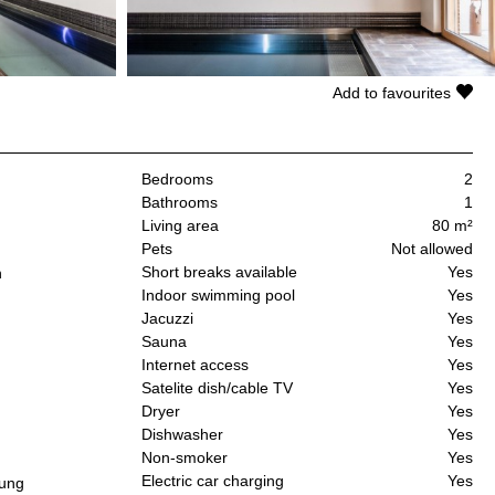
Add to favourites
Bedrooms
2
Bathrooms
1
Living area
80 m²
Pets
Not allowed
Short breaks available
Yes
n
Indoor swimming pool
Yes
Jacuzzi
Yes
Sauna
Yes
Internet access
Yes
Satelite dish/cable TV
Yes
Dryer
Yes
Dishwasher
Yes
Non-smoker
Yes
Electric car charging
Yes
tung