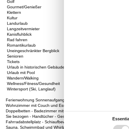
Golf
Gourmet/Genießer
Klettern
Kultur
Landurlaub
Langzeitvermieter
Kanisfluhblick
Rad fahren
Romantikurlaub
Uneingeschränkter Bergblick
Senioren
Tickets
Urlaub in historischen Gebäuden
Urlaub mit Pool
Wandern/Walking
Wellness/Fitness/Gesundheit
Wintersport (Ski, Langlauf)
Ferienwohnung Sonnenaufgang:
Wohnzimmer mit Couch und Essbereich - Küchenzeile mit Kühlschran
Doppelbetten - Badezimmer mit Dusche und Badewanne - Separates
Sie bezogen - Handtücher - Geschirrtücher - komplettes Geschirr 
Essentia
Fahrradabstellplatz - Schiaufbewahrungsraum - Liegestühle - pro 
Sauna, Schwimmbad und Whirlpool - Haustiere nicht erlaubt – Nic