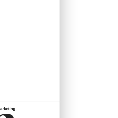
für
arketing
er