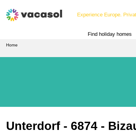
Experience Europe. Priva
Find holiday homes
Home
Unterdorf
 - 6874
 - Biza