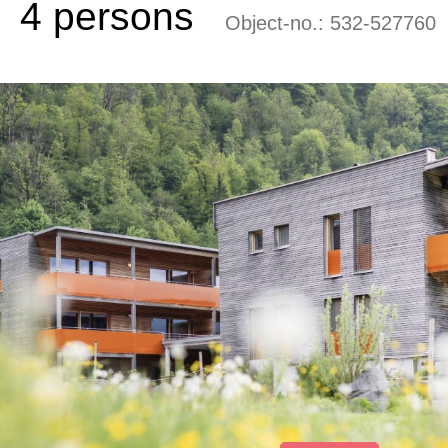
4 persons
Object-no.:
532-527760