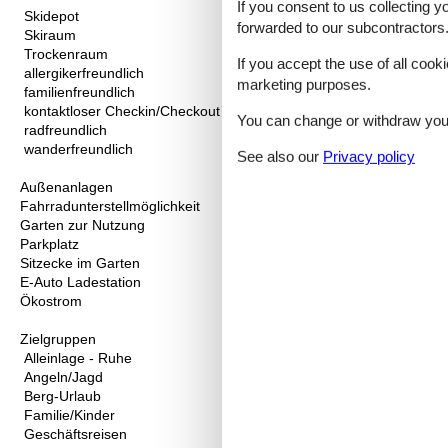
If you consent to us collecting y
Skidepot
forwarded to our subcontractors
Skiraum
Trockenraum
If you accept the use of all cooki
allergikerfreundlich
marketing purposes.
familienfreundlich
kontaktloser Checkin/Checkout
You can change or withdraw your 
radfreundlich
wanderfreundlich
See also our
Privacy policy
Außenanlagen
Fahrradunterstellmöglichkeit
Garten zur Nutzung
Parkplatz
Sitzecke im Garten
E-Auto Ladestation
Ökostrom
Zielgruppen
Alleinlage - Ruhe
Angeln/Jagd
Berg-Urlaub
Familie/Kinder
Geschäftsreisen