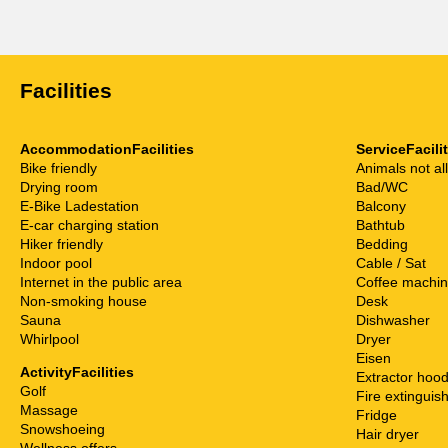
Facilities
AccommodationFacilities
ServiceFacili
Bike friendly
Animals not a
Drying room
Bad/WC
E-Bike Ladestation
Balcony
E-car charging station
Bathtub
Hiker friendly
Bedding
Indoor pool
Cable / Sat
Internet in the public area
Coffee machi
Non-smoking house
Desk
Sauna
Dishwasher
Whirlpool
Dryer
Eisen
ActivityFacilities
Extractor hoo
Golf
Fire extinguis
Massage
Fridge
Snowshoeing
Hair dryer