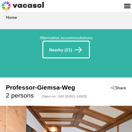
Home
Alternative accommodations
Nearby (21)
Professor-Giemsa-Weg
Share
 - Biberwier
2 persons
Object-no.:
540-183611-149025
 - 6633