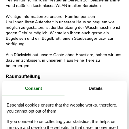
+und natürlich kostenloses WLAN in allen Bereichen
Wichtige Information zu unserer Familienpension
Um Ihnen Ihren Aufenthalt in unserem Haus so bequem wie
möglich zu gestalten, ist die Benützung der Waschmaschine ist
gegen Gebühr möglich. Wir stellen Ihnen auch gerne ein
Bügeleisen und ein Bügelbrett, einen Staubsauger usw. zur
Verfügung.
Aus Rücksicht auf unsere Gäste ohne Haustiere, haben wir uns
dazu entschlossen, in unserem Haus keine Tiere zu
beherbergen.
Raumaufteilung
Schlafzimmer, 2 Personen
Consent
Details
Großes Doppelbett - Size: 181-210 cm
Wohn-/Schlafzimmer, 2 Personen
Essential cookies ensure that the website works, therefore,
2 x Einzelbett - Size: 90-130 cm
you cannot opt out of them.
If you consent to us collecting your statistics, this helps us
improve and develop the website. In that case, anonymised