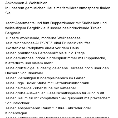
Ankommen & Wohlfühlen
In unserem gemütlichen Haus mit familiärer Atmosphäre finden
Sie
+acht Apartments und fünf Doppelzimmer mit Südbalkon und
weitläufigem Bergblick auf unsere beeindruckende Tiroler
Bergwelt
+unsere wohltuende, moderne Wellnessoase
+ein reichhaltiges ALPSPITZ Vital Frühstücksbuffet
+kostenlose Parkplätze direkt vor dem Haus
+einen praktischen Personenlift bis zur 2. Etage
+ein gemütliches Indoor Kinderspielzimmer mit Puppenecke,
Kletterturm und vielem mehr
+eine großzügige, südseitig gelegene Terrasse hoch über den
Dächern von Biberwier
+einen vielseitigen Kinderspielbereich im Garten
+eine urige Tiroler Stube mit Getränkekühlschrank
+eine heimelige Zirbenstube mit Kaffeebar
+eine große Auswahl an Gesellschaftsspielen für Jung & Alt
+einen Raum für Ihr komplettes Ski-Equipment mit praktischem
Schuhtrockner
+einen absperrbaren Raum für Ihre Fahrräder oder
Kinderwägen
+einen Kühlschrank im Restaurantbereich zur Selbstentnahme