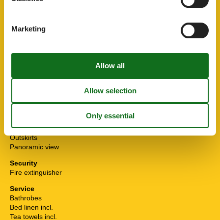
Balcony / Loggia
Bicycle parking space
Free parking
Marketing
Garden chairs/loungers
Garden/lawn
Parking at the object
Storage room
Toys
Region/location
At bus stop
Detached
On the bike path
On the trail
Outskirts
Panoramic view
Security
Fire extinguisher
Service
Bathrobes
Bed linen incl.
Tea towels incl.