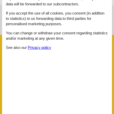
data will be forwarded to our subcontractors.
If you accept the use of all cookies, you consent (in addition
See nearby objects
to statistics) to us forwarding data to third parties for
personalised marketing purposes.
See the course of the sun around the object
😎
You can change or withdraw your consent regarding statistics
and/or marketing at any given time.
Facilities
See also our
Privacy policy
Basic
Kitchens
1
Living room bedroom
1
Size
38 m²
Bath
Hair dryer
Shampoo
Bathroom
Shower
Distance