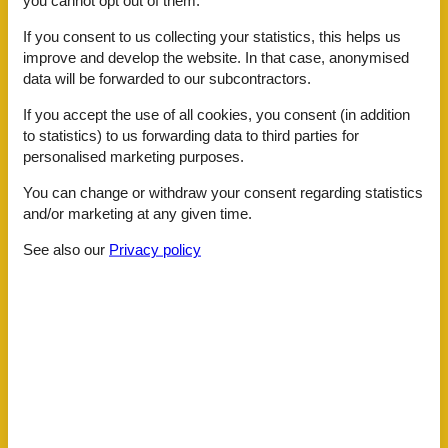
Facilities
If you consent to us collecting your statistics, this helps us
improve and develop the website. In that case, anonymised
data will be forwarded to our subcontractors.
Basic
Guest toilets
1
If you accept the use of all cookies, you consent (in addition
Living room
1
to statistics) to us forwarding data to third parties for
Size
85 m²
personalised marketing purposes.
Bath
Guest toilet
You can change or withdraw your consent regarding statistics
Hair dryer
and/or marketing at any given time.
Sauna
Shampoo
See also our
Privacy policy
Shower
Distance
Distance hiking trail / bike path 0-100m
Distance ski lift 100-500m
General equipment
Heater
Internet
Non-smokers
Wi-Fi