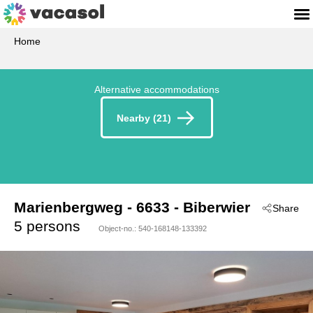
Home
Alternative accommodations
Nearby (21)
Marienbergweg
 - 6633
 - Biberwier
Share
5 persons
Object-no.:
540-168148-133392