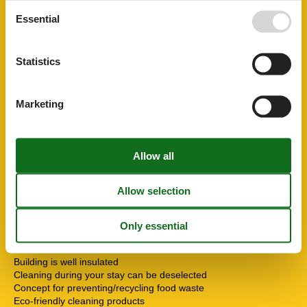
On the bike path
Essential
On the trail
Outskirts
Panoramic view
Statistics
Quiet location
Security
Carbon Monoxide Detector
Marketing
Fire extinguisher
First aid kit
Service
Abholservice
Bathrobes
Bed linen incl.
Tea towels incl.
Towels incl.
Sustainability
Accommodation is accessible without a car
Building is well insulated
Cleaning during your stay can be deselected
Concept for preventing/recycling food waste
Eco-friendly cleaning products