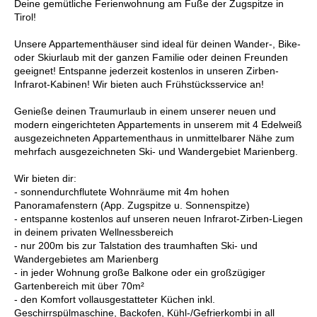
Deine gemütliche Ferienwohnung am Fuße der Zugspitze in
Tirol!
Unsere Appartementhäuser sind ideal für deinen Wander-, Bike-
oder Skiurlaub mit der ganzen Familie oder deinen Freunden
geeignet! Entspanne jederzeit kostenlos in unseren Zirben-
Infrarot-Kabinen! Wir bieten auch Frühstücksservice an!
Genieße deinen Traumurlaub in einem unserer neuen und
modern eingerichteten Appartements in unserem mit 4 Edelweiß
ausgezeichneten Appartementhaus in unmittelbarer Nähe zum
mehrfach ausgezeichneten Ski- und Wandergebiet Marienberg.
Wir bieten dir:
- sonnendurchflutete Wohnräume mit 4m hohen
Panoramafenstern (App. Zugspitze u. Sonnenspitze)
- entspanne kostenlos auf unseren neuen Infrarot-Zirben-Liegen
in deinem privaten Wellnessbereich
- nur 200m bis zur Talstation des traumhaften Ski- und
Wandergebietes am Marienberg
- in jeder Wohnung große Balkone oder ein großzügiger
Gartenbereich mit über 70m²
- den Komfort vollausgestatteter Küchen inkl.
Geschirrspülmaschine, Backofen, Kühl-/Gefrierkombi in all