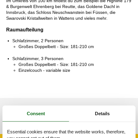
Im Umkreis von 100 km findest du zum Beispiel die Highline 179
& Burgenwelt Ehrenberg bei Reutte, das Goldene Dachl in
Innsbruck, das Schloss Neuschwanstein bei Füssen, die
Swarovski Kristallwelten in Wattens und vieles mehr.
Raumaufteilung
Schlafzimmer, 2 Personen
Großes Doppelbett - Size: 181-210 cm
Schlafzimmer, 3 Personen
Großes Doppelbett - Size: 181-210 cm
Einzelcouch - variable size
See nearby objects
Consent
Details
See the course of the sun around the object
😎
Essential cookies ensure that the website works, therefore,
you cannot opt out of them.