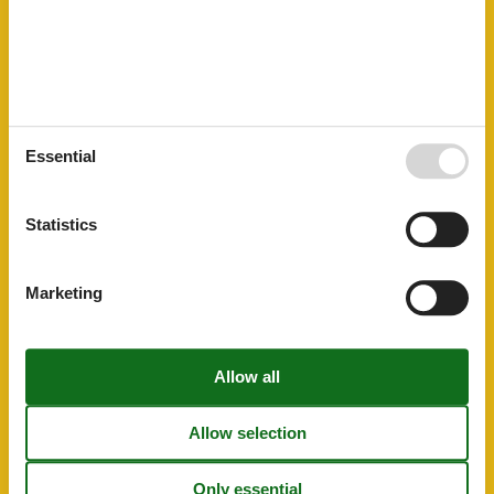
Toboggan
BasicFacilities
Size
25 m²
ChildrenFacilities
Familyfriendly
Playground
Essential
ServiceFacilities
Animals not allowed
Bedding
Statistics
Bedroom
Cable / Sat
Coffee machine
Marketing
Double bed
Extractor hood
Fridge
Hair dryer
Heater
Internet - WiFi
Mikrowelle
Non-smokers
On the ground
Seating group