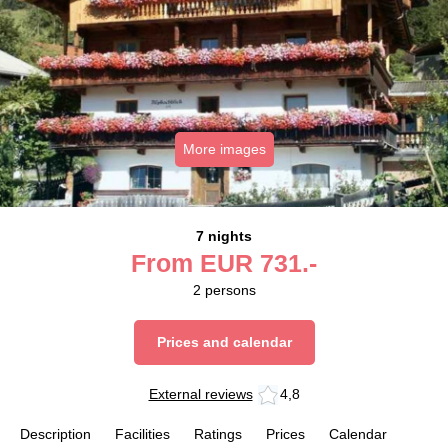
More images
7 nights
From
EUR
731.-
2
persons
Prices and calendar
External reviews
4,8
Description
Facilities
Ratings
Prices
Calendar