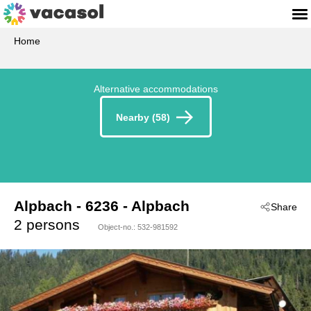
Home
Alternative accommodations
Nearby (58)
Alpbach
 - 6236
 - Alpbach
Share
2 persons
Object-no.:
532-981592