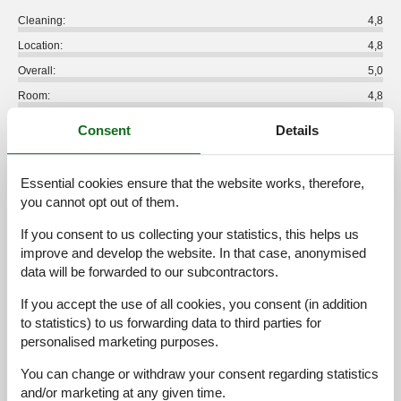
Cleaning:
4,8
Location:
4,8
Overall:
5,0
Room:
4,8
Services on site:
4,8
Consent
Details
Value for money:
4,8
4 external reviews
Essential cookies ensure that the website works, therefore,
you cannot opt out of them.
4,2
august 2024
If you consent to us collecting your statistics, this helps us
Cleaning:
4
Location:
5
Overall:
5
improve and develop the website. In that case, anonymised
Room:
4
Services on site:
4
Value for money:
4
data will be forwarded to our subcontractors.
If you accept the use of all cookies, you consent (in addition
5,0
september 2022
to statistics) to us forwarding data to third parties for
Cleaning:
5
Location:
5
Overall:
5
personalised marketing purposes.
Room:
5
Services on site:
5
Value for money:
5
You can change or withdraw your consent regarding statistics
General:
Wir waren drei Nächte hier und haben uns sehr wohl gefühlt
and/or marketing at any given time.