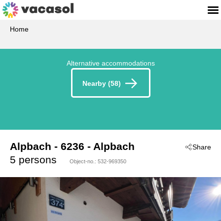
Home
Alternative accommodations
Nearby (58)
Alpbach
 - 6236
 - Alpbach
Share
5 persons
Object-no.:
532-969350