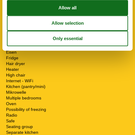
Familyfriendly
ServiceFacilities
Animals not allowed
Balcony
Bedding
Cable / Sat
Coffee machine
Dishwasher
Eisen
Fridge
Hair dryer
Heater
High chair
Internet - WiFi
Kitchen (pantry/mini)
Mikrowelle
Multiple bedrooms
Oven
Possibility of freezing
Radio
Safe
Seating group
Separate kitchen