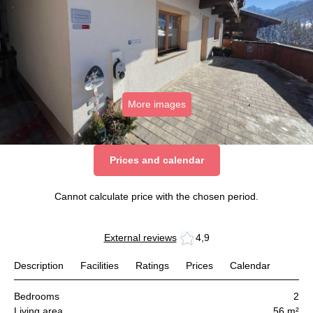
More images
Prices and calendar
Cannot calculate price with the chosen period.
External reviews
4,9
Description
Facilities
Ratings
Prices
Calendar
Bedrooms
2
Living area
56 m²