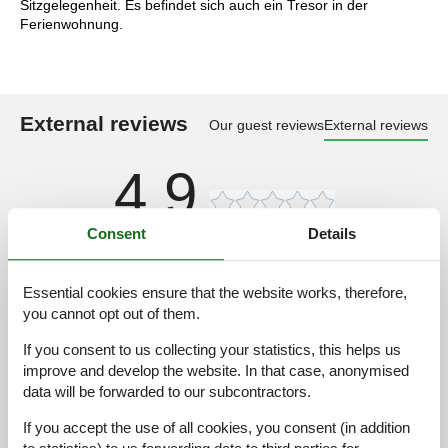
Sitzgelegenheit. Es befindet sich auch ein Tresor in der
Ferienwohnung.
External reviews
Our guest reviews
External reviews
4,9
Consent
Details
Cleaning:
4,8
Location:
4,6
Essential cookies ensure that the website works, therefore,
Overall:
5,0
you cannot opt out of them.
Room:
5,0
If you consent to us collecting your statistics, this helps us
Services on site:
5,0
improve and develop the website. In that case, anonymised
data will be forwarded to our subcontractors.
Value for money:
4,8
If you accept the use of all cookies, you consent (in addition
5 external reviews