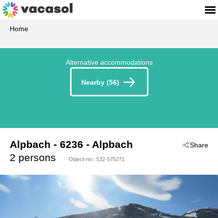
Home
Alternative accommodations
Nearby (56)
Alpbach
 - 6236
 - Alpbach
Share
2 persons
Object-no.:
532-575271