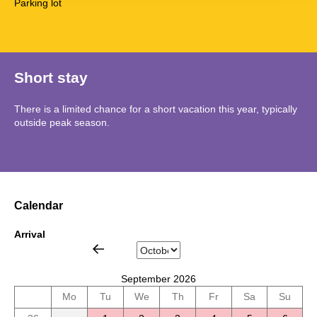
Parking lot
Short stay
There is a limited chance for a short vacation this year, typically
outside peak season.
Calendar
Arrival
September 2026
Mo
Tu
We
Th
Fr
Sa
Su