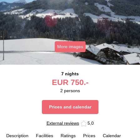
More images
7 nights
EUR
750.-
2
persons
Prices and calendar
External reviews
5,0
Description
Facilities
Ratings
Prices
Calendar