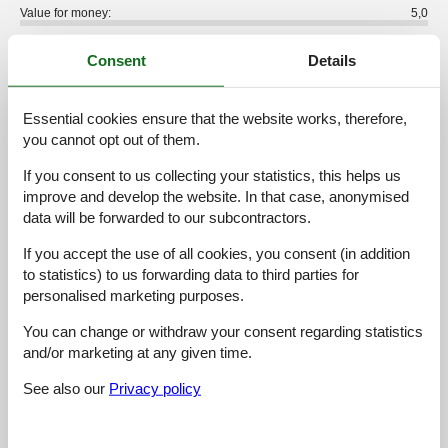
Value for money:
5,0
6 external reviews
Consent
Details
5,0
juli 2025
Essential cookies ensure that the website works, therefore,
Cleaning:
5
Location:
5
Overall:
5
you cannot opt out of them.
Room:
5
Services on site:
5
Value for money:
5
General:
If you consent to us collecting your statistics, this helps us
Always a very genuine welcome by the Austrians, also now!
improve and develop the website. In that case, anonymised
Family members of Haus Moosbrunn were always interested in
data will be forwarded to our subcontractors.
our activities and brought good tips we enjoyed.
If you accept the use of all cookies, you consent (in addition
5,0
august 2023
to statistics) to us forwarding data to third parties for
Cleaning:
5
Location:
5
Overall:
5
personalised marketing purposes.
Room:
5
Services on site:
5
Value for money:
5
You can change or withdraw your consent regarding statistics
General:
and/or marketing at any given time.
Super Lage des Apartments, super Aussicht, gute Ausstattung,
ganz liebe Vermieter, Alpbachtal-Gästekarte
See also our
Privacy policy
5,0
september 2022
Cleaning:
5
Location:
5
Overall:
5