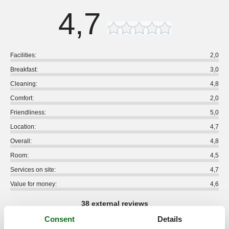
4,7
Facilities:
2,0
Breakfast:
3,0
Cleaning:
4,8
Comfort:
2,0
Friendliness:
5,0
Location:
4,7
Overall:
4,8
Room:
4,5
Services on site:
4,7
Value for money:
4,6
38 external reviews
Consent
Details