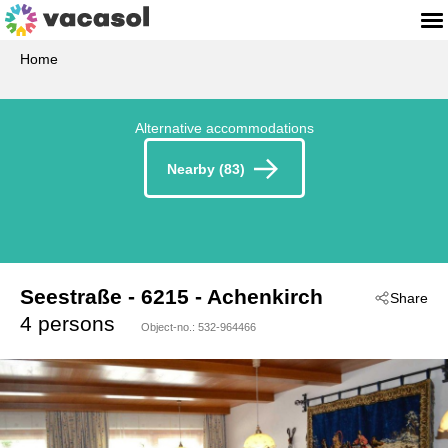
Home
Alternative accommodations
Nearby (83)
Seestraße
 - 6215
 - Achenkirch
Share
4 persons
Object-no.:
532-964466