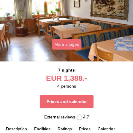
More images
7 nights
EUR
1,388.-
4
persons
Prices and calendar
External reviews
4,7
Description
Facilities
Ratings
Prices
Calendar