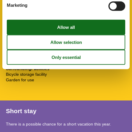
Double bed
Marketing
Floor toilet
Fridge
High chair
Internet - WiFi
Mountain view
Non-smokers
Shower
Sofa bed
Towels
TV
SurroundingFacilities
Bicycle storage facility
Garden for use
Short stay
There is a possible chance for a short vacation this year.