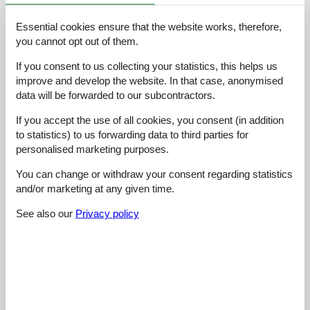
4,8
juli 2026
Cleaning:
5
Location:
5
Overall:
5
Essential cookies ensure that the website works, therefore,
Room:
4
Services on site:
5
Value for money:
5
you cannot opt out of them.
If you consent to us collecting your statistics, this helps us
1,0
juni 2026
Cleaning:
1
Location:
1
Overall:
1
improve and develop the website. In that case, anonymised
data will be forwarded to our subcontractors.
Room:
1
Services on site:
1
Value for money:
1
If you accept the use of all cookies, you consent (in addition
to statistics) to us forwarding data to third parties for
5,0
juni 2026
Cleaning:
5
Location:
5
Overall:
5
personalised marketing purposes.
Room:
5
Services on site:
5
Value for money:
5
You can change or withdraw your consent regarding statistics
General:
and/or marketing at any given time.
Sehr guter Service und sauberes neu renoviertes Zimmer.
See also our
Privacy policy
5,0
maj 2026
Cleaning:
5
Location:
5
Overall:
5
Room:
5
Services on site:
5
Value for money:
5
General:
Sehr nette Gastgeber. Super sauber. War schon das 2.Mal zu
Gast…gerne wieder.