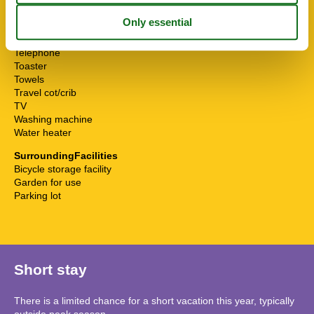
Shower
Shower/toilet
Sofa bed
Telephone
Toaster
Towels
Travel cot/crib
TV
Washing machine
Water heater
SurroundingFacilities
Bicycle storage facility
Garden for use
Parking lot
Short stay
There is a limited chance for a short vacation this year, typically
outside peak season.