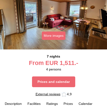
More images
7 nights
From
EUR
1,511.-
4
persons
Prices and calendar
External reviews
4,9
Description
Facilities
Ratings
Prices
Calendar