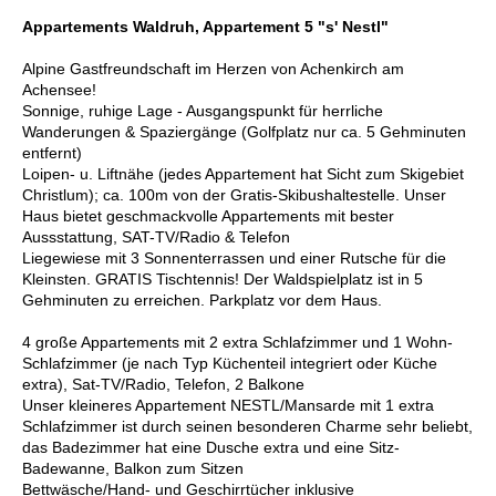
Appartements Waldruh, Appartement 5 "s' Nestl"
Alpine Gastfreundschaft im Herzen von Achenkirch am
Achensee!
Sonnige, ruhige Lage - Ausgangspunkt für herrliche
Wanderungen & Spaziergänge (Golfplatz nur ca. 5 Gehminuten
entfernt)
Loipen- u. Liftnähe (jedes Appartement hat Sicht zum Skigebiet
Christlum); ca. 100m von der Gratis-Skibushaltestelle. Unser
Haus bietet geschmackvolle Appartements mit bester
Aussstattung, SAT-TV/Radio & Telefon
Liegewiese mit 3 Sonnenterrassen und einer Rutsche für die
Kleinsten. GRATIS Tischtennis! Der Waldspielplatz ist in 5
Gehminuten zu erreichen. Parkplatz vor dem Haus.
4 große Appartements mit 2 extra Schlafzimmer und 1 Wohn-
Schlafzimmer (je nach Typ Küchenteil integriert oder Küche
extra), Sat-TV/Radio, Telefon, 2 Balkone
Unser kleineres Appartement NESTL/Mansarde mit 1 extra
Schlafzimmer ist durch seinen besonderen Charme sehr beliebt,
das Badezimmer hat eine Dusche extra und eine Sitz-
Badewanne, Balkon zum Sitzen
Bettwäsche/Hand- und Geschirrtücher inklusive