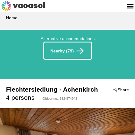
Home
Alternative accommodations
Nearby (79)
Fiechtersiedlung
 - Achenkirch
Share
 - 6215
4 persons
Object-no.:
532-874943