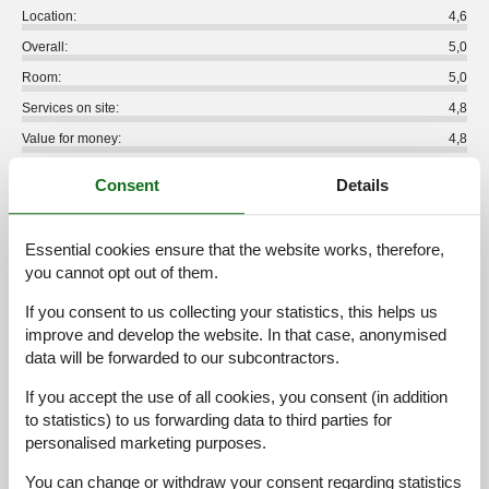
Location:
4,6
Overall:
5,0
Room:
5,0
Services on site:
4,8
Value for money:
4,8
4 external reviews
Consent
Details
5,0
juni 2025
Essential cookies ensure that the website works, therefore,
Cleaning:
5
Location:
5
Overall:
5
you cannot opt out of them.
Room:
5
Services on site:
5
Value for money:
5
If you consent to us collecting your statistics, this helps us
improve and develop the website. In that case, anonymised
4,6
august 2023
data will be forwarded to our subcontractors.
Cleaning:
5
Location:
4
Overall:
5
Room:
5
Services on site:
5
Value for money:
4
If you accept the use of all cookies, you consent (in addition
to statistics) to us forwarding data to third parties for
personalised marketing purposes.
5,0
april 2023
Cleaning:
5
Location:
5
Overall:
5
You can change or withdraw your consent regarding statistics