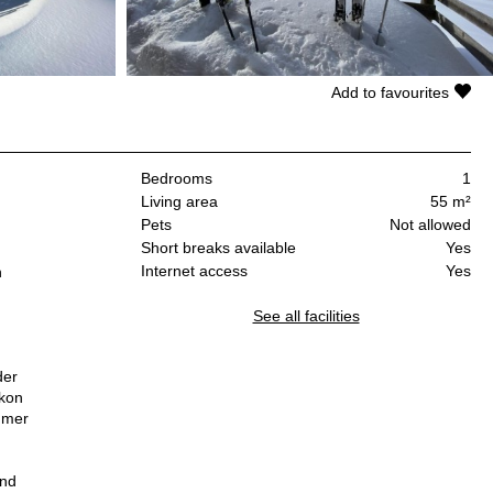
Add to favourites
Bedrooms
1
Living area
55 m²
Pets
Not allowed
Short breaks available
Yes
Internet access
Yes
n
See all facilities
der
lkon
mmer
und