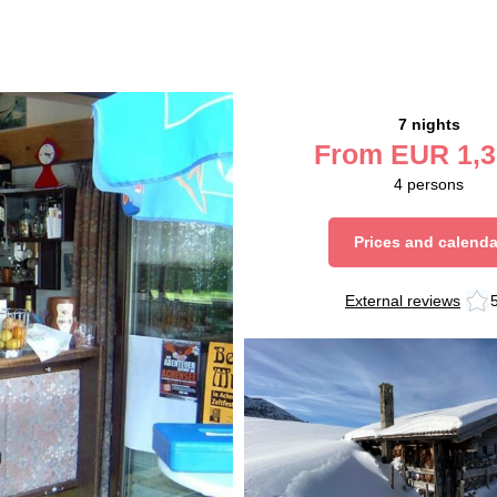
7 nights
From
EUR
1,3
4
persons
Prices and calenda
External reviews