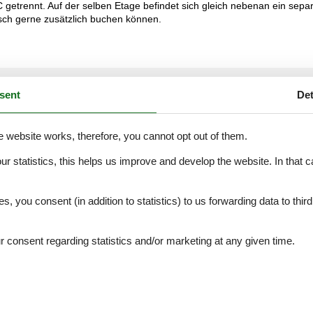
etrennt. Auf der selben Etage befindet sich gleich nebenan ein sepa
ch gerne zusätzlich buchen können.
External reviews
5,0
eviews
sent
Det
See nearby objects
e website works, therefore, you cannot opt out of them.
our statistics, this helps us improve and develop the website. In that
.
5,0
es, you consent (in addition to statistics) to us forwarding data to thir
5,0
5,0
consent regarding statistics and/or marketing at any given time.
5,0
5,0
5,0