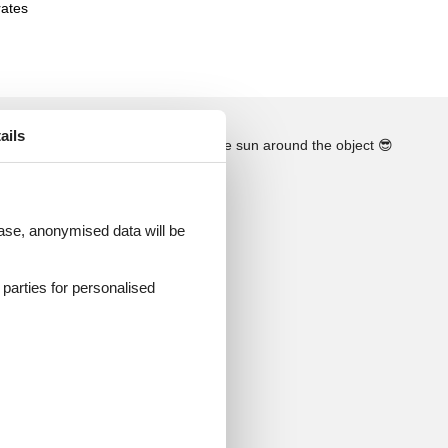
rates
ails
See the course of the sun around the object
😎
 case, anonymised data will be
d parties for personalised