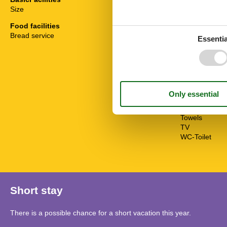
Balcony
Size
55 m²
Bathtub
Bedding
Food facilities
Bedroom
Bread service
Essentia
Bread service
Double bed
Fridge
Internet - WiFi
Oven
Separate bed
Shower/toilet
Telephone
Towels
TV
WC-Toilet
Short stay
There is a possible chance for a short vacation this year.