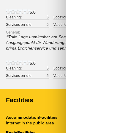
5,0
Cleaning:
5
Location:
5
Overall:
Services on site:
5
Value for money:
5
General:
Tolle Lage unmittelbar am See mit Wasserspielplatz und Tretbotver
Ausgangspunkt für Wanderungen entlang des Sees. Sehr saubere u
prima Brötchenservice und sehr netter und herzlicher Gastgeberin. 
5,0
Cleaning:
5
Location:
5
Overall:
Services on site:
5
Value for money:
5
Facilities
AccommodationFacilities
ServiceFacili
Internet in the public area
Animals not a
Bad/WC
BasicFacilities