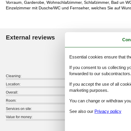
Vorraum, Garderobe, Wohnschlafzimmer, Schlafzimmer, Bad un WC g
Einzelzimmer mit Dusche/WC und Fernseher, welches Sie auf Wuns
External reviews
Our guest r
Con
5,0
Essential cookies ensure that th
If you consent to us collecting y
forwarded to our subcontractors
Cleaning:
If you accept the use of all cooki
Location:
marketing purposes.
Overall:
You can change or withdraw your 
Room:
Services on site:
See also our
Privacy policy
Value for money:
2 external reviews