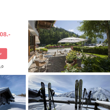
08.-
r
5,0