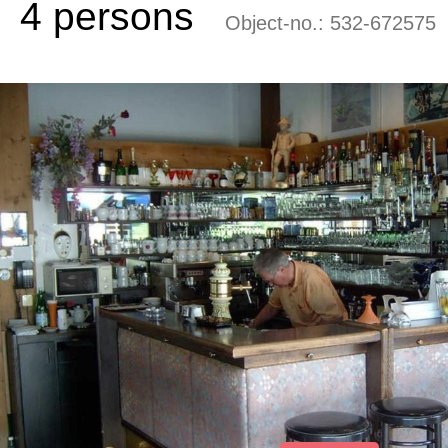
4 persons
Object-no.:
532-672575