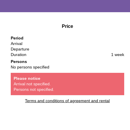
Price
Period
Arrival
Departure
Duration
1 week
Persons
No persons specified
Please notice
Arrival not specified.
Persons not specified.
Terms and conditions of agreement and rental