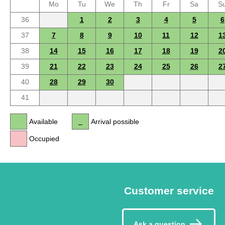
Mo
Tu
We
Th
Fr
Sa
S
36
1
2
3
4
5
6
37
7
8
9
10
11
12
1
38
14
15
16
17
18
19
2
39
21
22
23
24
25
26
2
40
28
29
30
41
Available
Arrival possible
Occupied
Customer service
Ask a question