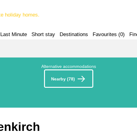
te holiday homes.
Last Minute
Short stay
Destinations
Favourites (
0
)
Fin
Alternative accommodations
Nearby (78)
enkirch