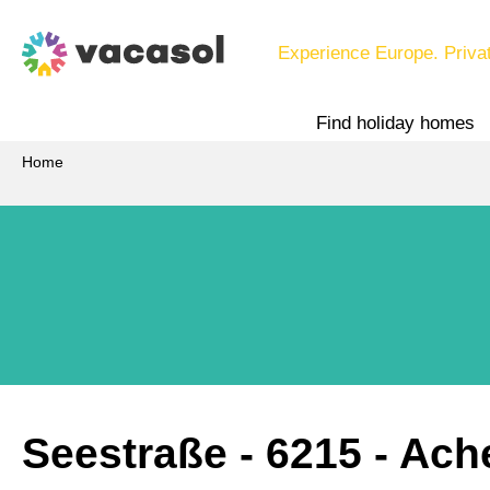
Experience Europe. Priva
Find holiday homes
Home
Seestraße
 - 6215
 - Ach