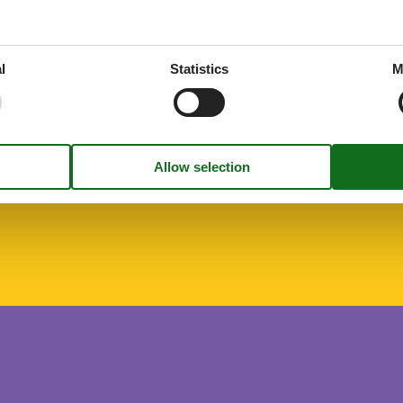
l
Statistics
M
s