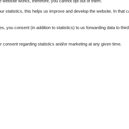
e website works, therefore, you cannot opt out of them.
n Skilifte Sie mit dem Auto in 2 Minuten bequem erreichen können. An d
ie ein Skiverleih. Nebenbei bemerkt führt die Langlaufloipe direkt am
our statistics, this helps us improve and develop the website. In that
.
lachbild-TV, kleinem WC/Duschbereich, kostenfreien W-LAN sowie ein
es, you consent (in addition to statistics) to us forwarding data to thir
consent regarding statistics and/or marketing at any given time.
See nearby objects
ties
SurroundingFacilities
quest
Bicycle storage facility
Garden for use
Parking lot