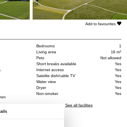
Add to favourites
Bedrooms
1
Living area
16 m²
Pets
Not allowed
Short breaks available
Yes
Internet access
Yes
n
Satelite dish/cable TV
Yes
Water view
Yes
Dryer
Yes
Non-smoker
Yes
hren
See all facilities
der
ails
erem