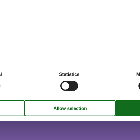
r on request
l
Statistics
M