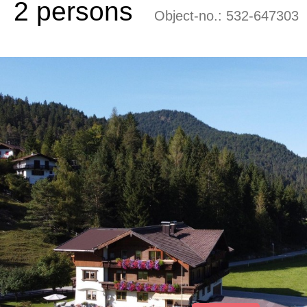
2 persons
Object-no.:
532-647303