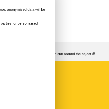
er
 case, anonymised data will be
em
d parties for personalised
See the course of the sun around the object
😎