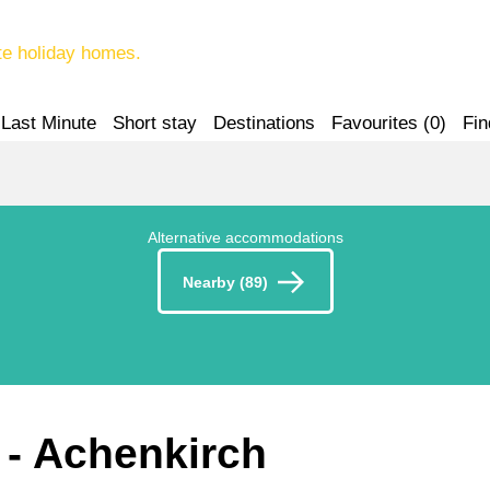
te holiday homes.
Last Minute
Short stay
Destinations
Favourites (
0
)
Fin
Alternative accommodations
Nearby (89)
 - Achenkirch