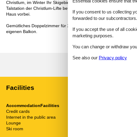
Essential cookies ensure that th
Christlum, im Winter Ihr Skigebiet praktisch vor der Haustür, desse
Talstation der Christlum-Lifte befindet sich auch eine Skischule sow
If you consent to us collecting y
Haus vorbei.
forwarded to our subcontractors
Gemütliches Doppelzimmer für 2 Personen (16m²) mit Bergblick, F
If you accept the use of all cooki
eigenen Balkon.
marketing purposes.
You can change or withdraw your 
See also our
Privacy policy
Facilities
AccommodationFacilities
ServiceFacili
Credit cards
Animals on re
Internet in the public area
Balcony
Lounge
Bedding
Ski room
Bedroom
Bread service