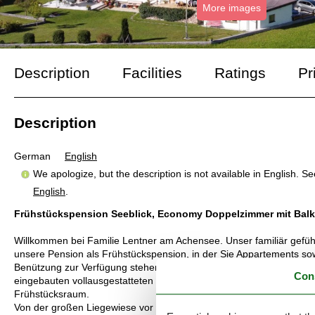
More images
Description
Facilities
Ratings
Pr
Description
German
English
We apologize, but the description is not available in English. S
English
.
Frühstückspension Seeblick, Economy Doppelzimmer mit Bal
Willkommen bei Familie Lentner am Achensee. Unser familiär geführt
unsere Pension als Frühstückspension, in der Sie Appartements so
Benützung zur Verfügung stehen. Besonders unsere Appartements, d
Con
eingebauten vollausgestatteten Küche für sich selbst ein leckeres 
Frühstücksraum.
Von der großen Liegewiese vor dem Haus schweift Ihr Blick über 