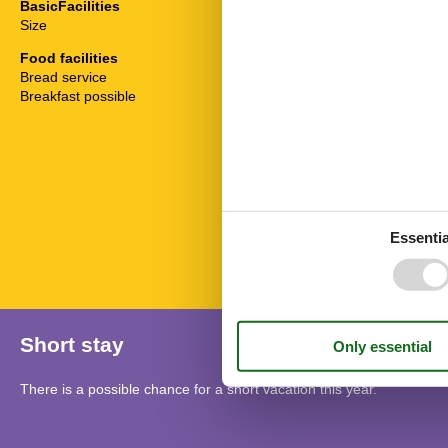
BasicFacilities
Cable / Sat
Size
16 m²
Dryer
Hair dryer
Food facilities
Heater
Bread service
Internet - WiFi
Breakfast possible
Mountain view
Non-smokers
Pets allowed o
Sea view
Shower/toilet
Terrace
Towels
Essentia
TV
Short stay
There is a possible chance for a short vacation this year.