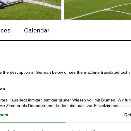
ices
Calendar
ee the description in German below or see the machine translated text i
kon
es Haus liegt inmitten saftiger grüner Wiesen voll mit Blumen. Wir fü
wie Zimmer als Doppelzimmer finden, die auch zur Einzelzimmer-
ie Sie bequem nutzen können sind sehr beliebt. Darin können Sie in 
sent
Det
Frühstück zubereiten oder Sie nutzen die Frühstücksmöglichkeit in uns
das Rofangebirge hin zum Karwendelgebirge und Sie sehen auch die