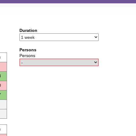
Duration
Persons
Persons
u
3
0
7
u