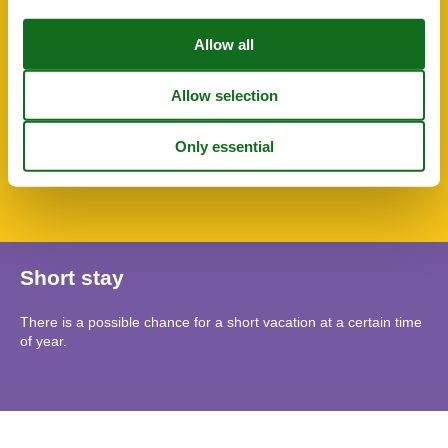
Toilet paper
Towels
TV
Water heater
WC-Toilet
SurroundingFacilities
Bicycle storage facility
Garden for use
Parking lot
Short stay
There is a possible chance for a short vacation at a certain time
of year.