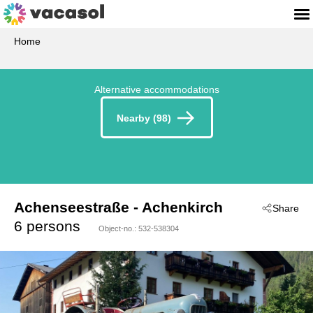
Home
Alternative accommodations
Nearby (98)
Achenseestraße
 - Achenkirch
Share
 - 6215
6 persons
Object-no.:
532-538304