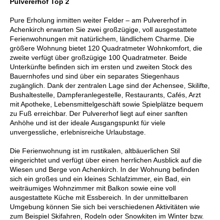
Pulvererhof Top 2
Pure Erholung inmitten weiter Felder – am Pulvererhof in
Achenkirch erwarten Sie zwei großzügige, voll ausgestattete
Ferienwohnungen mit natürlichem, ländlichem Charme. Die
größere Wohnung bietet 120 Quadratmeter Wohnkomfort, die
zweite verfügt über großzügige 100 Quadratmeter. Beide
Unterkünfte befinden sich im ersten und zweiten Stock des
Bauernhofes und sind über ein separates Stiegenhaus
zugänglich. Dank der zentralen Lage sind der Achensee, Skilifte,
Bushaltestelle, Dampferanlegestelle, Restaurants, Cafés, Arzt
mit Apotheke, Lebensmittelgeschäft sowie Spielplätze bequem
zu Fuß erreichbar. Der Pulvererhof liegt auf einer sanften
Anhöhe und ist der ideale Ausgangspunkt für viele
unvergessliche, erlebnisreiche Urlaubstage.
Die Ferienwohnung ist im rustikalen, altbäuerlichen Stil
eingerichtet und verfügt über einen herrlichen Ausblick auf die
Wiesen und Berge von Achenkirch. In der Wohnung befinden
sich ein großes und ein kleines Schlafzimmer, ein Bad, ein
weiträumiges Wohnzimmer mit Balkon sowie eine voll
ausgestattete Küche mit Essbereich. In der unmittelbaren
Umgebung können Sie sich bei verschiedenen Aktivitäten wie
zum Beispiel Skifahren, Rodeln oder Snowkiten im Winter bzw.