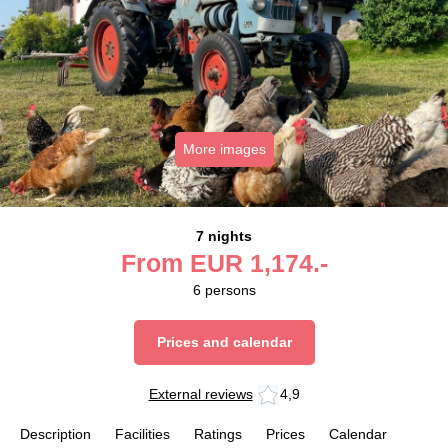
More images
7 nights
From
EUR
1,174.-
6
persons
Prices and calendar
External reviews
4,9
Description
Facilities
Ratings
Prices
Calendar