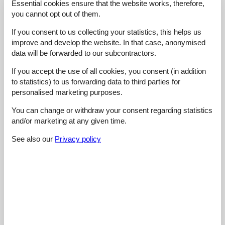
Essential cookies ensure that the website works, therefore,
Room:
5,0
you cannot opt out of them.
Services on site:
5,0
If you consent to us collecting your statistics, this helps us
Value for money:
5,0
improve and develop the website. In that case, anonymised
data will be forwarded to our subcontractors.
2 external reviews
If you accept the use of all cookies, you consent (in addition
4,8
oktober 2025
to statistics) to us forwarding data to third parties for
Cleaning:
5
Location:
4
Overall:
5
personalised marketing purposes.
Room:
5
Services on site:
5
Value for money:
5
You can change or withdraw your consent regarding statistics
and/or marketing at any given time.
5,0
september 2023
Cleaning:
5
Location:
5
Overall:
5
See also our
Privacy policy
Room:
5
Services on site:
5
Value for money:
5
See nearby objects
See the course of the sun around the object
😎