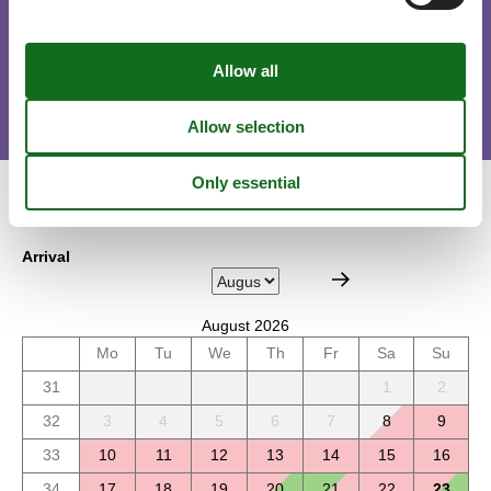
Short stay
There is a limited chance for a short vacation this year, typically
outside peak season.
Calendar
Arrival
August 2026
Mo
Tu
We
Th
Fr
Sa
Su
31
1
2
32
3
4
5
6
7
8
9
33
10
11
12
13
14
15
16
34
17
18
19
20
21
22
23