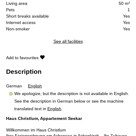
Living area
50 m²
Pets
1
Short breaks available
Yes
Internet access
Yes
Non-smoker
Yes
See all facilities
Add to favourites
Description
German
English
We apologize, but the description is not available in English.
See the description in German below or see the machine
translated text in
English
.
Haus Christlum, Appartement Seekar
Willkommen im Haus Christlum
Ihre Ferienwohnung am Achensee in Achenkirch – Ihr Zuhause