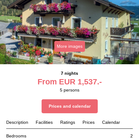
More images
7 nights
From
EUR
1,537.-
5
persons
Prices and calendar
Description
Facilities
Ratings
Prices
Calendar
Bedrooms
2