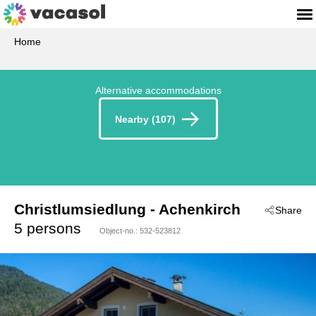
Home
Alternative accommodations
Nearby (107)
Christlumsiedlung
 - Achenkirch
Share
 - 6215
5 persons
Object-no.:
532-523812