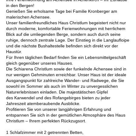
in den Bergen!
Genießen Sie erholsame Tage bei Familie Kronberger am
malerischen Achensee.
Unser familienfreundliches Haus Christlum begeistert nicht nur
durch moderne, komfortable Ferienwohnungen mit herrlichem
Blick auf die umliegenden Berge, sondern auch durch seine
ruhige, dennoch zentrale Lage. Der Einstieg in die Langlaufloipe
und die nächste Bushaltestelle befinden sich direkt vor der
Haustür.
Für Ihren täglichen Bedarf finden Sie ein Lebensmittelgeschäft
gleich gegenüber unseres Hauses.
Die Schiarena Christlum sowie der funkelnde Achensee sind in
nur wenigen Gehminuten erreichbar. Unser Haus ist der ideale
Ausgangspunkt für zahlreiche Wander- und Radwege, die Sie
sowohl im Sommer als auch im Winter zu unvergesslichen
Naturerlebnissen einladen. Die majestätischen Gipfel
des Karwendel und des Rofangebirges bieten zu jeder
Jahreszeit atemberaubende Ausblicke.
Profitieren Sie von unserer langjährigen Erfahrung und
entspannen Sie sich in der gemütlichen Atmosphäre des Haus
Christlum – Ihrem perfekten Rückzugsort.
1 Schlafzimmer mit 2 getrennten Betten,