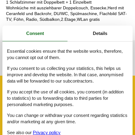
1 Schlafzimmer mit Doppelbett + 1 Einzelbett
Wohnküche mit ausziehbarer Doppelcouch, Essecke,Herd mit
Ceranfeld und Backrohr, DU/WC, Spülmaschine, Flachbild SAT-
TV, Föhn, Radio, Südbalkon,2.Etage,WLan gratis
Consent
Details
Essential cookies ensure that the website works, therefore,
See nearby objects
you cannot opt out of them.
See the course of the sun around the object
😎
If you consent to us collecting your statistics, this helps us
improve and develop the website. In that case, anonymised
data will be forwarded to our subcontractors.
Facilities
If you accept the use of all cookies, you consent (in addition
to statistics) to us forwarding data to third parties for
AccommodationFacilities
personalised marketing purposes.
BBQ facility
You can change or withdraw your consent regarding statistics
Bike friendly
Credit cards
and/or marketing at any given time.
Drying room
See also our
Privacy policy
Hiker friendly