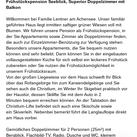
Frühstückspension Seeblick, Superior Doppelzimmer mit
Balkon
Willkommen bei Familie Lentner am Achensee. Unser familiär
geführtes Haus liegt inmitten saftiger grüner Wiesen voll mit
Blumen. Wir führen unsere Pension als Frühstückspension, in
der Sie Appartements sowie Zimmer als Doppelzimmer finden,
die auch zur Einzelzimmer-Benützung zur Verfügung stehen.
Besonders unsere Appartements, die Sie bequem nutzen
können sind sehr beliebt. Darin können Sie in der eingebauten
vollausgestatteten Küche für sich selbst ein leckeres Frühstück
zubereiten oder Sie nutzen die Frühstücksmöglichkeit in
unserem Frühstücksraum.
Von der großen Liegewiese vor dem Haus schweift Ihr Blick
über das Rofangebirge hin zum Karwendelgebirge und Sie
sehen auch die Christlum, im Winter Ihr Skigebiet praktisch vor
der Haustür, dessen Skilifte Sie mit dem Auto in 2
Minuten bequem erreichen können. An der Talstation der
Christlum-Lifte befindet sich auch eine Skischule sowie
ein Skiverleih. Nebenbei bemerkt führt die Langlaufloipe direkt
am Haus vorbei.
Gemütliches Doppelzimmer für 2 Personen (25m²) mit
Bergblick, Flachbild-TV, Radio, Dusche und WC, kleinem