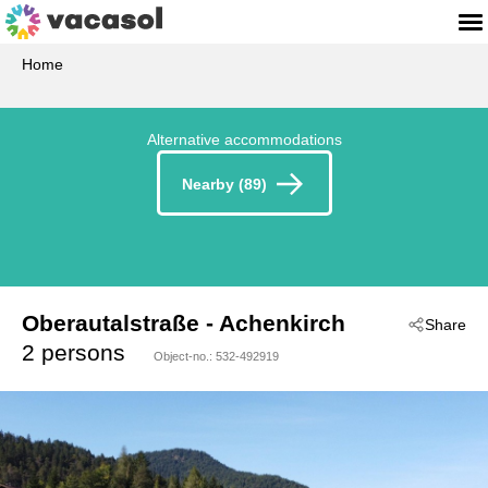
Home
Alternative accommodations
Nearby (89)
Oberautalstraße
 - Achenkirch
Share
 - 6215
2 persons
Object-no.:
532-492919