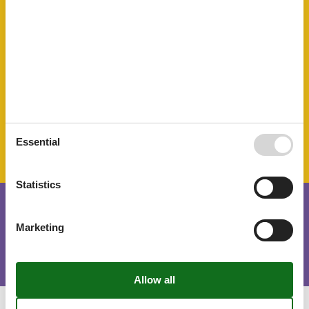
Soap
Terrace
Toilet paper
Towels
TV
WC-Toilet
SurroundingFacilities
Bicycle storage facility
Garden for use
Parking lot
Essential
Statistics
Short stay
Marketing
There is a possible chance for a short vacation this year.