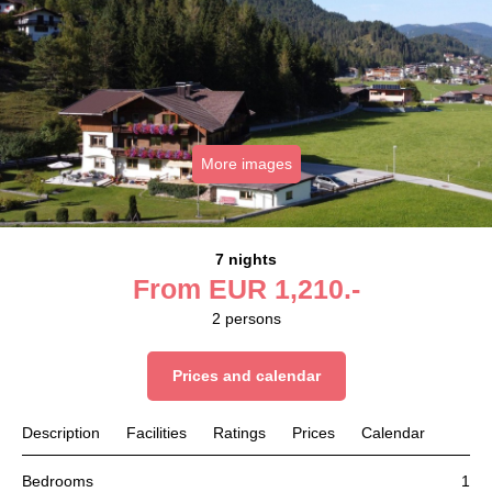
More images
7 nights
From
EUR
1,210.-
2
persons
Prices and calendar
Description
Facilities
Ratings
Prices
Calendar
Bedrooms
1