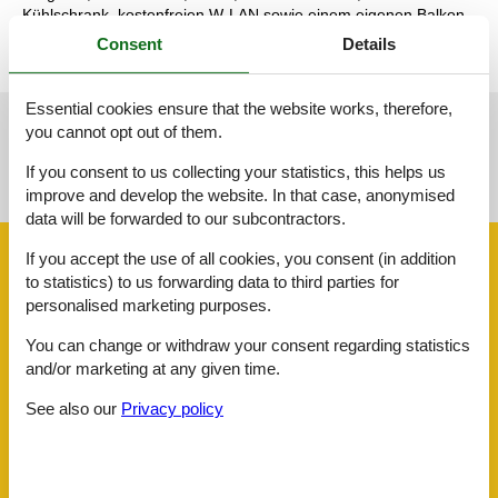
Kühlschrank, kostenfreien W-LAN sowie einem eigenen Balkon.
Consent
Details
Essential cookies ensure that the website works, therefore,
you cannot opt out of them.
See nearby objects
If you consent to us collecting your statistics, this helps us
See the course of the sun around the object
😎
improve and develop the website. In that case, anonymised
data will be forwarded to our subcontractors.
Facilities
If you accept the use of all cookies, you consent (in addition
to statistics) to us forwarding data to third parties for
personalised marketing purposes.
AccommodationFacilities
You can change or withdraw your consent regarding statistics
Credit cards
and/or marketing at any given time.
Internet in the public area
Lounge
See also our
Privacy policy
Ski room
BasicFacilities
Size
25 m²