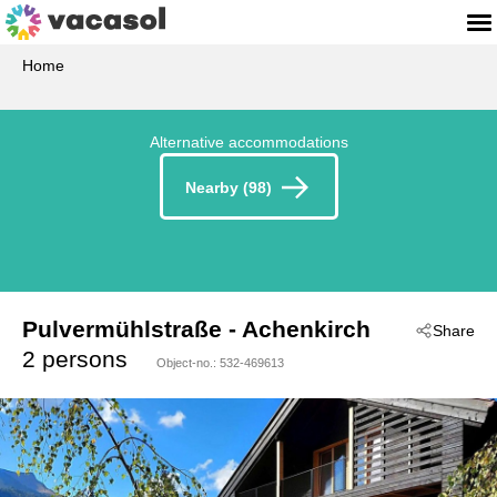
Home
Alternative accommodations
Nearby (98)
Pulvermühlstraße
 - Achenkirch
Share
 - 6215
2 persons
Object-no.:
532-469613