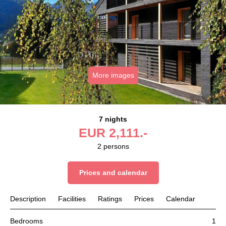
More images
7 nights
EUR
2,111.-
2
persons
Prices and calendar
Description
Facilities
Ratings
Prices
Calendar
Bedrooms
1