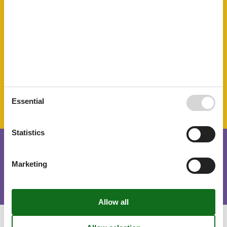
Possibility of freezing
Separate kitchen
Shower
Soap
Stove
Terrace
Toilet paper
Towels
TV
WC-Toilet
Essential
Statistics
Short stay
Marketing
There is a possible chance for a short vacation this year.