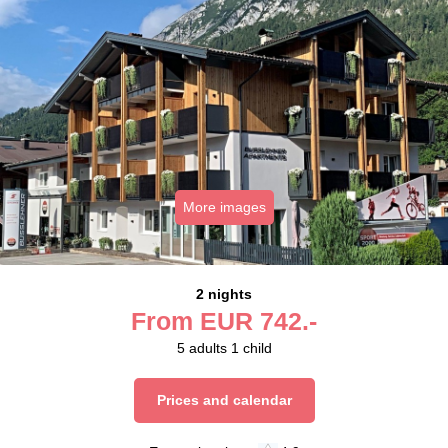
More images
2 nights
From
EUR
742.-
5
adults
1
child
Prices and calendar