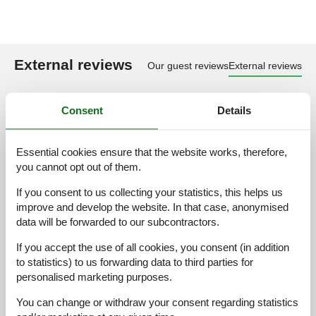
External reviews
Our guest reviews
External reviews
4,9
Consent
Details
Essential cookies ensure that the website works, therefore,
Facilities:
4,0
you cannot opt out of them.
Cleaning:
5,0
If you consent to us collecting your statistics, this helps us
Comfort:
4,0
improve and develop the website. In that case, anonymised
Friendliness:
5,0
data will be forwarded to our subcontractors.
Location:
4,9
If you accept the use of all cookies, you consent (in addition
Overall:
5,0
to statistics) to us forwarding data to third parties for
personalised marketing purposes.
Room:
4,7
Services on site:
4,9
You can change or withdraw your consent regarding statistics
Value for money:
4,8