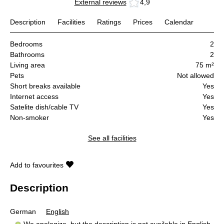
External reviews
4,9
Description
Facilities
Ratings
Prices
Calendar
Bedrooms
2
Bathrooms
2
Living area
75 m²
Pets
Not allowed
Short breaks available
Yes
Internet access
Yes
Satelite dish/cable TV
Yes
Non-smoker
Yes
See all facilities
Add to favourites
Description
German
English
We apologize, but the description is not available in English.