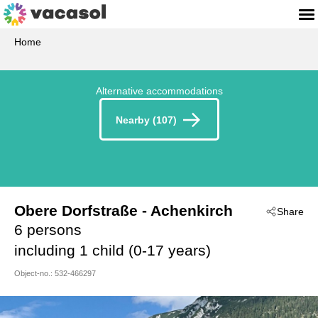
Home
Alternative accommodations
Nearby (107)
Obere Dorfstraße
 - Achenkirch
Share
 - 6215
6 persons
including 1 child (0-17 years)
Object-no.:
532-466297