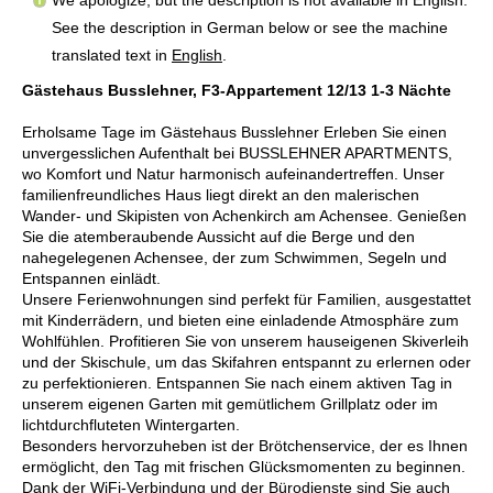
See the description in German below or see the machine
translated text in
English
.
Gästehaus Busslehner, F3-Appartement 12/13 1-3 Nächte
Erholsame Tage im Gästehaus Busslehner Erleben Sie einen
unvergesslichen Aufenthalt bei BUSSLEHNER APARTMENTS,
wo Komfort und Natur harmonisch aufeinandertreffen. Unser
familienfreundliches Haus liegt direkt an den malerischen
Wander- und Skipisten von Achenkirch am Achensee. Genießen
Sie die atemberaubende Aussicht auf die Berge und den
nahegelegenen Achensee, der zum Schwimmen, Segeln und
Entspannen einlädt.
Unsere Ferienwohnungen sind perfekt für Familien, ausgestattet
mit Kinderrädern, und bieten eine einladende Atmosphäre zum
Wohlfühlen. Profitieren Sie von unserem hauseigenen Skiverleih
und der Skischule, um das Skifahren entspannt zu erlernen oder
zu perfektionieren. Entspannen Sie nach einem aktiven Tag in
unserem eigenen Garten mit gemütlichem Grillplatz oder im
lichtdurchfluteten Wintergarten.
Besonders hervorzuheben ist der Brötchenservice, der es Ihnen
ermöglicht, den Tag mit frischen Glücksmomenten zu beginnen.
Dank der WiFi-Verbindung und der Bürodienste sind Sie auch