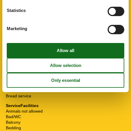
Lounge
Non-smoking house
Statistics
Wintergarten
ActivityFacilities
Bike rental
Marketing
Cross-country skiing
Nordic-Walking
Snowshoeing
Toboggan
BasicFacilities
Size
30 m²
ChildrenFacilities
Familyfriendly
Food facilities
Bread service
ServiceFacilities
Animals not allowed
Bad/WC
Balcony
Bedding