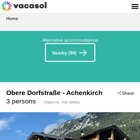
Home
Alternative accommodations
Nearby (98)
Obere Dorfstraße
 - Achenkirch
Share
 - 6215
3 persons
Object-no.:
532-420551