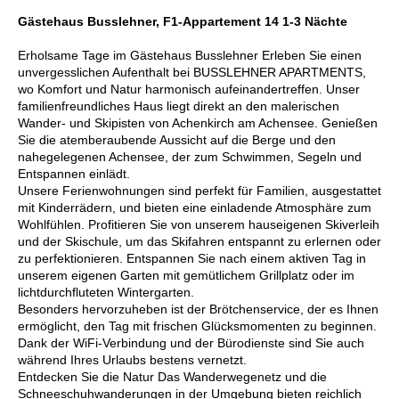
Gästehaus Busslehner, F1-Appartement 14 1-3 Nächte
Erholsame Tage im Gästehaus Busslehner Erleben Sie einen
unvergesslichen Aufenthalt bei BUSSLEHNER APARTMENTS,
wo Komfort und Natur harmonisch aufeinandertreffen. Unser
familienfreundliches Haus liegt direkt an den malerischen
Wander- und Skipisten von Achenkirch am Achensee. Genießen
Sie die atemberaubende Aussicht auf die Berge und den
nahegelegenen Achensee, der zum Schwimmen, Segeln und
Entspannen einlädt.
Unsere Ferienwohnungen sind perfekt für Familien, ausgestattet
mit Kinderrädern, und bieten eine einladende Atmosphäre zum
Wohlfühlen. Profitieren Sie von unserem hauseigenen Skiverleih
und der Skischule, um das Skifahren entspannt zu erlernen oder
zu perfektionieren. Entspannen Sie nach einem aktiven Tag in
unserem eigenen Garten mit gemütlichem Grillplatz oder im
lichtdurchfluteten Wintergarten.
Besonders hervorzuheben ist der Brötchenservice, der es Ihnen
ermöglicht, den Tag mit frischen Glücksmomenten zu beginnen.
Dank der WiFi-Verbindung und der Bürodienste sind Sie auch
während Ihres Urlaubs bestens vernetzt.
Entdecken Sie die Natur Das Wanderwegenetz und die
Schneeschuhwanderungen in der Umgebung bieten reichlich