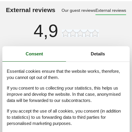
External reviews
Our guest reviews
External reviews
4,9
Facilities:
4,0
Consent
Details
Cleaning:
5,0
Comfort:
4,0
Essential cookies ensure that the website works, therefore,
Friendliness:
5,0
you cannot opt out of them.
Location:
4,9
If you consent to us collecting your statistics, this helps us
Overall:
5,0
improve and develop the website. In that case, anonymised
Room:
4,7
data will be forwarded to our subcontractors.
Services on site:
4,9
If you accept the use of all cookies, you consent (in addition
Value for money:
4,8
to statistics) to us forwarding data to third parties for
personalised marketing purposes.
8 external reviews