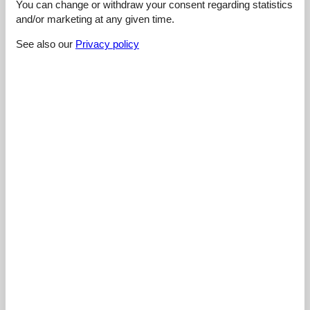
You can change or withdraw your consent regarding statistics
and/or marketing at any given time.
5,0
januar 2026
Cleaning:
5
Location:
5
Overall:
5
See also our
Privacy policy
Room:
5
Services on site:
5
Value for money:
5
General:
Super tolles, modernes Appartment in guter Lage. Gegenüber
der Spar, zur Loipe und Piste wenige Minuten zu Fuß und die
Bushaltestelle vorm Haus. Die Vermieterin ist sehr nett und
herzlich und der Sportshop mit Verleih im Haus ist auch total
praktisch. Wir haben direkt wieder für nächstes Jahr gebucht.
4,7
februar 2024
Facilities:
4
Cleaning:
5
Comfort:
4
Friendliness:
5
Location:
5
Overall:
5
Room:
4
Services on site:
5
Value for money:
5
General:
Vielen Dank Frau Bauer, für den wunderschönen Aufenthalt in
ihrem Haus. Freundlicher Empfang, grandioser Ausblick,
ankommen und wohlfühlen. Wir kommen sehr gern wieder!
Reason for choice:
Nähe zum Loipeneinstieg und Nähe zum Skihang
Improvements: