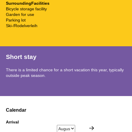
SurroundingFacilities
Bicycle storage facility
Garden for use
Parking lot
Ski-/Rodelverleih
Short stay
There is a limited chance for a short vacation this year, typically
outside peak season.
Calendar
Arrival