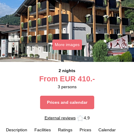
More images
2 nights
From
EUR
410.-
3
persons
Prices and calendar
External reviews
4,9
Description
Facilities
Ratings
Prices
Calendar