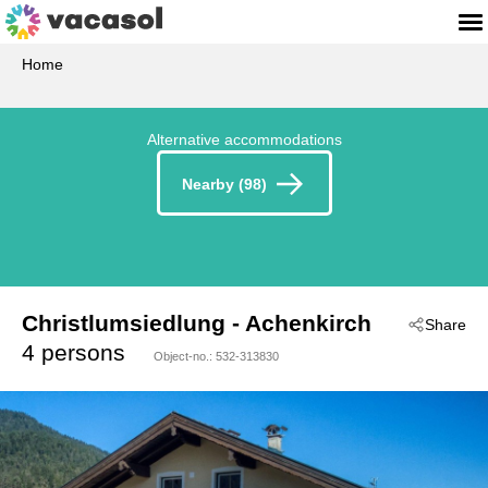
Home
Alternative accommodations
Nearby (98)
Christlumsiedlung
 - Achenkirch
Share
 - 6215
4 persons
Object-no.:
532-313830