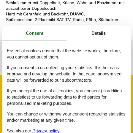
Schlafzimmer mit Doppelbett, Küche, Wohn und Esszimmer mit
ausziehbarer Doppelcouch,
Herd mit Ceranfeld und Backrohr, DU/WC,
Spülmaschine, 2 Flachbild SAT-TV, Radio, Föhn, Südbalkon
Consent
Details
Essential cookies ensure that the website works, therefore,
See nearby objects
you cannot opt out of them.
See the course of the sun around the object
😎
If you consent to us collecting your statistics, this helps us
improve and develop the website. In that case, anonymised
data will be forwarded to our subcontractors.
Facilities
If you accept the use of all cookies, you consent (in addition
to statistics) to us forwarding data to third parties for
personalised marketing purposes.
AccommodationFacilities
BBQ facility
You can change or withdraw your consent regarding statistics
Bike friendly
and/or marketing at any given time.
Credit cards
Drying room
See also our
Privacy policy
Hiker friendly