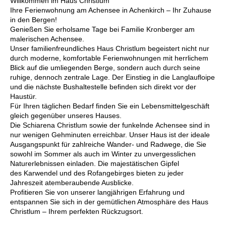
Willkommen im Haus Christlum
Ihre Ferienwohnung am Achensee in Achenkirch – Ihr Zuhause
in den Bergen!
Genießen Sie erholsame Tage bei Familie Kronberger am
malerischen Achensee.
Unser familienfreundliches Haus Christlum begeistert nicht nur
durch moderne, komfortable Ferienwohnungen mit herrlichem
Blick auf die umliegenden Berge, sondern auch durch seine
ruhige, dennoch zentrale Lage. Der Einstieg in die Langlaufloipe
und die nächste Bushaltestelle befinden sich direkt vor der
Haustür.
Für Ihren täglichen Bedarf finden Sie ein Lebensmittelgeschäft
gleich gegenüber unseres Hauses.
Die Schiarena Christlum sowie der funkelnde Achensee sind in
nur wenigen Gehminuten erreichbar. Unser Haus ist der ideale
Ausgangspunkt für zahlreiche Wander- und Radwege, die Sie
sowohl im Sommer als auch im Winter zu unvergesslichen
Naturerlebnissen einladen. Die majestätischen Gipfel
des Karwendel und des Rofangebirges bieten zu jeder
Jahreszeit atemberaubende Ausblicke.
Profitieren Sie von unserer langjährigen Erfahrung und
entspannen Sie sich in der gemütlichen Atmosphäre des Haus
Christlum – Ihrem perfekten Rückzugsort.