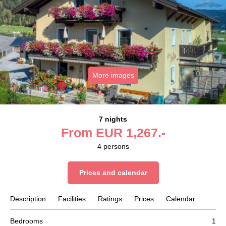
More images
7 nights
From
EUR
1,267.-
4
persons
Prices and calendar
Description
Facilities
Ratings
Prices
Calendar
Bedrooms
1