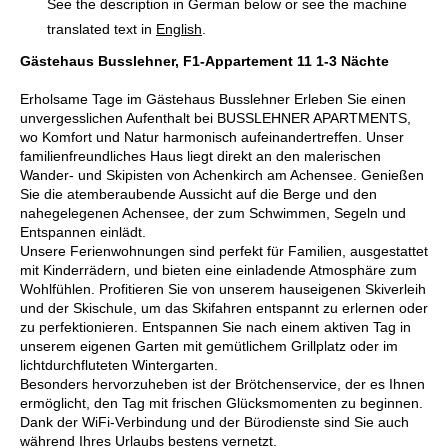
See the description in German below or see the machine
translated text in
English
.
Gästehaus Busslehner, F1-Appartement 11 1-3 Nächte
Erholsame Tage im Gästehaus Busslehner Erleben Sie einen
unvergesslichen Aufenthalt bei BUSSLEHNER APARTMENTS,
wo Komfort und Natur harmonisch aufeinandertreffen. Unser
familienfreundliches Haus liegt direkt an den malerischen
Wander- und Skipisten von Achenkirch am Achensee. Genießen
Sie die atemberaubende Aussicht auf die Berge und den
nahegelegenen Achensee, der zum Schwimmen, Segeln und
Entspannen einlädt.
Unsere Ferienwohnungen sind perfekt für Familien, ausgestattet
mit Kinderrädern, und bieten eine einladende Atmosphäre zum
Wohlfühlen. Profitieren Sie von unserem hauseigenen Skiverleih
und der Skischule, um das Skifahren entspannt zu erlernen oder
zu perfektionieren. Entspannen Sie nach einem aktiven Tag in
unserem eigenen Garten mit gemütlichem Grillplatz oder im
lichtdurchfluteten Wintergarten.
Besonders hervorzuheben ist der Brötchenservice, der es Ihnen
ermöglicht, den Tag mit frischen Glücksmomenten zu beginnen.
Dank der WiFi-Verbindung und der Bürodienste sind Sie auch
während Ihres Urlaubs bestens vernetzt.