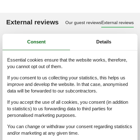
External reviews
Our guest reviews
External reviews
4,9
Consent
Details
Essential cookies ensure that the website works, therefore,
Facilities:
4,0
you cannot opt out of them.
Cleaning:
5,0
If you consent to us collecting your statistics, this helps us
Comfort:
4,0
improve and develop the website. In that case, anonymised
Friendliness:
5,0
data will be forwarded to our subcontractors.
Location:
4,9
If you accept the use of all cookies, you consent (in addition
Overall:
5,0
to statistics) to us forwarding data to third parties for
personalised marketing purposes.
Room:
4,7
Services on site:
4,9
You can change or withdraw your consent regarding statistics
and/or marketing at any given time.
Value for money:
4,8