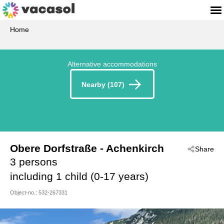
Home
Alternative accommodations
Nearby (107)
Obere Dorfstraße
 - Achenkirch
Share
 - 6215
3 persons
including 1 child (0-17 years)
Object-no.:
532-267331