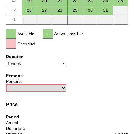
43
19
20
21
22
23
24
25
44
26
27
28
29
30
31
45
Available
Arrival possible
Occupied
Duration
Persons
Persons
Price
Period
Arrival
Departure
Duration
1 week