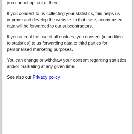
you cannot opt out of them.
Room:
5
Services on site:
5
Value for money:
5
If you consent to us collecting your statistics, this helps us
General:
Wir hatten einen wunderbaren Aufenthalt. Die Wohnung war
improve and develop the website. In that case, anonymised
sehr schön und für uns perfekt. Sehr schön war auch die
data will be forwarded to our subcontractors.
Möglichkeit frische Milch und Eier zu bekommen. Besonders die
Milch war super lecker.
If you accept the use of all cookies, you consent (in addition
to statistics) to us forwarding data to third parties for
personalised marketing purposes.
5,0
februar 2024
Cleaning:
5
Location:
5
Overall:
5
You can change or withdraw your consent regarding statistics
Room:
5
Services on site:
5
Value for money:
5
and/or marketing at any given time.
See also our
Privacy policy
5,0
oktober 2023
Cleaning:
5
Location:
5
Overall:
5
Room:
5
Services on site:
5
Value for money:
5
4,4
august 2023
Facilities:
4
Cleaning:
5
Comfort:
4
Friendliness:
5
Location:
4
Overall:
5
Room:
4
Services on site:
4
Value for money:
5