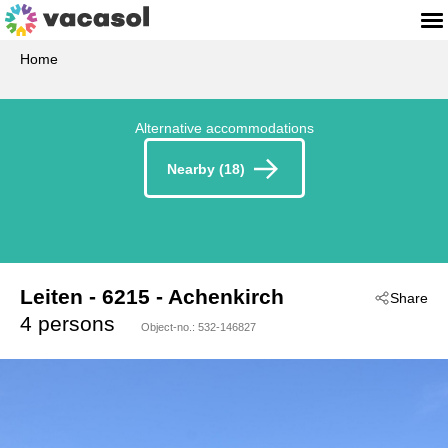
Home
Alternative accommodations
Nearby (18)
Leiten
 - 6215
 - Achenkirch
Share
4 persons
Object-no.:
532-146827