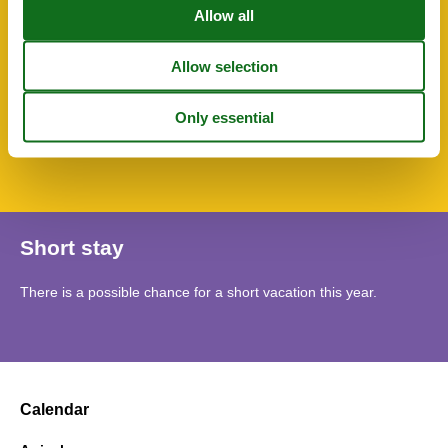
Shower/toilet
Towels
TV
WC-Toilet
SurroundingFacilities
Bicycle storage facility
Garden for use
Short stay
There is a possible chance for a short vacation this year.
Calendar