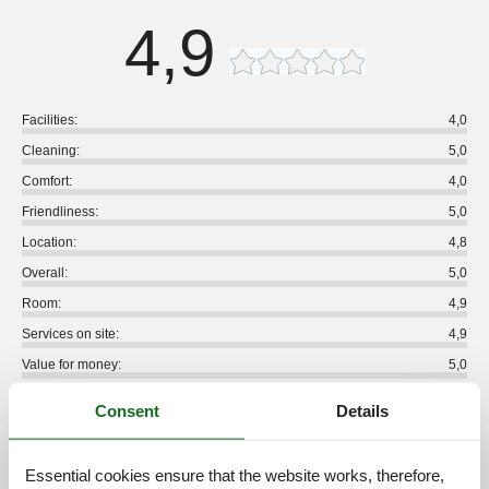
4,9
Facilities:
4,0
Cleaning:
5,0
Comfort:
4,0
Friendliness:
5,0
Location:
4,8
Overall:
5,0
Room:
4,9
Services on site:
4,9
Value for money:
5,0
8 external reviews
Consent
Details
5,0
august 2024
Essential cookies ensure that the website works, therefore,
Cleaning:
5
Location:
5
Overall:
5