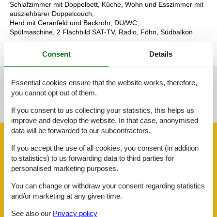
Schlafzimmer mit Doppelbett, Küche, Wohn und Esszimmer mit
ausziehbarer Doppelcouch,
Herd mit Ceranfeld und Backrohr, DU/WC,
Spülmaschine, 2 Flachbild SAT-TV, Radio, Föhn, Südbalkon
Consent
Details
Essential cookies ensure that the website works, therefore,
See nearby objects
you cannot opt out of them.
See the course of the sun around the object
😎
If you consent to us collecting your statistics, this helps us
improve and develop the website. In that case, anonymised
data will be forwarded to our subcontractors.
Facilities
If you accept the use of all cookies, you consent (in addition
to statistics) to us forwarding data to third parties for
personalised marketing purposes.
AccommodationFacilities
BBQ facility
You can change or withdraw your consent regarding statistics
Bike friendly
and/or marketing at any given time.
Credit cards
Drying room
See also our
Privacy policy
Hiker friendly