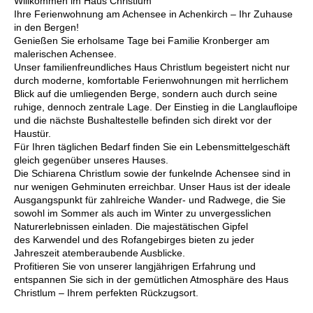
Willkommen im Haus Christlum
Ihre Ferienwohnung am Achensee in Achenkirch – Ihr Zuhause
in den Bergen!
Genießen Sie erholsame Tage bei Familie Kronberger am
malerischen Achensee.
Unser familienfreundliches Haus Christlum begeistert nicht nur
durch moderne, komfortable Ferienwohnungen mit herrlichem
Blick auf die umliegenden Berge, sondern auch durch seine
ruhige, dennoch zentrale Lage. Der Einstieg in die Langlaufloipe
und die nächste Bushaltestelle befinden sich direkt vor der
Haustür.
Für Ihren täglichen Bedarf finden Sie ein Lebensmittelgeschäft
gleich gegenüber unseres Hauses.
Die Schiarena Christlum sowie der funkelnde Achensee sind in
nur wenigen Gehminuten erreichbar. Unser Haus ist der ideale
Ausgangspunkt für zahlreiche Wander- und Radwege, die Sie
sowohl im Sommer als auch im Winter zu unvergesslichen
Naturerlebnissen einladen. Die majestätischen Gipfel
des Karwendel und des Rofangebirges bieten zu jeder
Jahreszeit atemberaubende Ausblicke.
Profitieren Sie von unserer langjährigen Erfahrung und
entspannen Sie sich in der gemütlichen Atmosphäre des Haus
Christlum – Ihrem perfekten Rückzugsort.