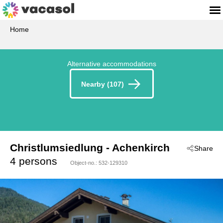
Home
Alternative accommodations
Nearby (107)
Christlumsiedlung
 - Achenkirch
Share
 - 6215
4 persons
Object-no.:
532-129310