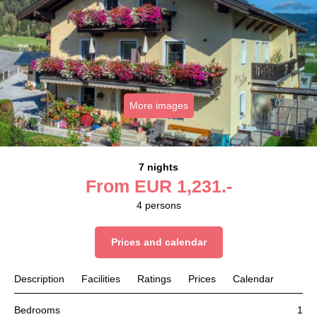
More images
7 nights
From
EUR
1,231.-
4
persons
Prices and calendar
Description
Facilities
Ratings
Prices
Calendar
Bedrooms
1